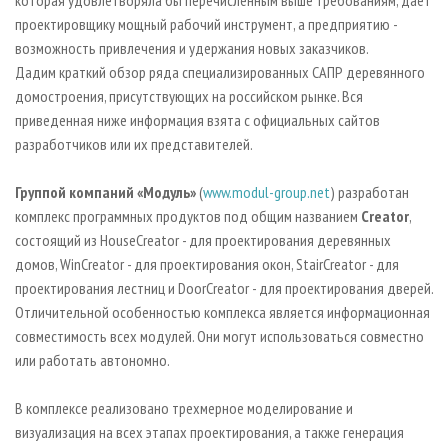
которая удовлетворяла бы перечисленным выше требованиям, дает
проектировщику мощный рабочий инструмент, а предприятию -
возможность привлечения и удержания новых заказчиков.
Дадим краткий обзор ряда специализированных САПР деревянного
домостроения, присутствующих на российском рынке. Вся
приведенная ниже информация взята с официальных сайтов
разработчиков или их представителей.
Группой компаний «Модуль»
(
www.modul-group.net
) разработан
комплекс программных продуктов под общим названием
Creator
,
состоящий из HouseCreator - для проектирования деревянных
домов, WinCreator - для проектирования окон, StairCreator - для
проектирования лестниц и DoorCreator - для проектирования дверей.
Отличительной особенностью комплекса является информационная
совместимость всех модулей. Они могут использоваться совместно
или работать автономно.
В комплексе реализовано трехмерное моделирование и
визуализация на всех этапах проектирования, а также генерация