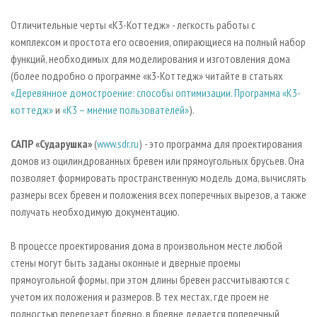
Отличительные черты «К3-Коттедж» - легкость работы с
комплексом и простота его освоения, опирающиеся на полный набор
функций, необходимых для моделирования и изготовления дома
(более подробно о программе «к3-Коттедж» читайте в статьях
«Деревянное домостроение: способы оптимизации. Программа «К3-
коттедж»
и
«К3 – мнение пользователей»
).
САПР «Сударушка»
(
www.sdr.ru
) - это программа для проектирования
домов из оцилиндрованных бревен или прямоугольных брусьев. Она
позволяет формировать пространственную модель дома, вычислять
размеры всех бревен и положения всех поперечных вырезов, а также
получать необходимую документацию.
В процессе проектирования дома в произвольном месте любой
стены могут быть заданы оконные и дверные проемы
прямоугольной формы, при этом длины бревен рассчитываются с
учетом их положения и размеров. В тех местах, где проем не
полностью перерезает бревно, в бревне делается поперечный