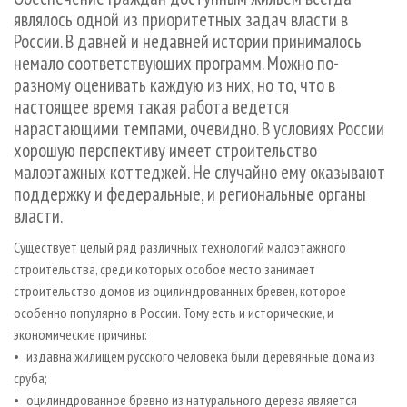
СУШКА ДРЕВЕСИНЫ
ПЕРСОНЫ
КОНТАКТЫ
РЕКЛАМА
являлось одной из приоритетных задач власти в
России. В давней и недавней истории принималось
ПРОИЗВОДСТВО ДРЕВЕСНЫХ ПЛИТ
МОБИЛЬНЫЕ ВЫСТАВКИ
РЕКЛАМА НА САЙТЕ
немало соответствующих программ. Можно по-
ДЕРЕВЯННОЕ ДОМОСТРОЕНИЕ
ОФИЦИАЛЬНЫЕ ДЕЛЕГАЦИИ
разному оценивать каждую из них, но то, что в
ПРОИЗВОДСТВО МЕБЕЛИ
ПРИОРИТЕТНЫЕ ИНВЕСТПРОЕКТЫ
настоящее время такая работа ведется
нарастающими темпами, очевидно. В условиях России
БИОЭНЕРГЕТИКА
RUSSIAN FORESTRY REVIEW
хорошую перспективу имеет строительство
ЦБП
ГАЗЕТА ЛЕСПРОМФОРУМ
малоэтажных коттеджей. Не случайно ему оказывают
поддержку и федеральные, и региональные органы
ИНСТРУМЕНТ И МАТЕРИАЛЫ
БИБЛИОТЕКА СПЕЦИАЛИСТА
власти.
Существует целый ряд различных технологий малоэтажного
строительства, среди которых особое место занимает
строительство домов из оцилиндрованных бревен, которое
особенно популярно в России. Тому есть и исторические, и
экономические причины:
• издавна жилищем русского человека были деревянные дома из
сруба;
• оцилиндрованное бревно из натурального дерева является