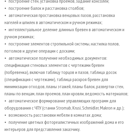
• построение стен, установка проемов, задание консолей;
• построение балок и расстановка столбов;
• автоматическая простановка венцовых пазов, расстановка
нагелей и шпилек в автоматическом и ручном режимах;
• интеллектуальное деление длинных бревен в автоматическом и
ручном режимах;
• построение элементов стропильной системы, настилка полов,
потолков и другие операции с досками;
• автоматическое получение необходимых документов:
спецификация стеновых элементов с чертежами бревен
(побревенка), включая таблицу торцов и пазов, таблица досок
(спецификация с чертежами), таблица раскроя бревен для
минимизации отходов, планы этажей, планы балок, развертки стен,
планы по венцам, план проемов, план кровли, ведомость материалов;
• автоматическое формирование управляющих программ для
оборудования с ЧПУ (станки Stromab, Krusi, Schmidler, Makron и др.);
• возможность расстановки мебели в комнатах дома;
• получение цветных фотореалистичных изображений дома и его
интерьеров для представления заказчику.