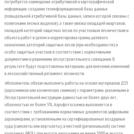
потребуется совмещение атрибутивной и картографической
информации, создание геоинформационной базы данных
(повыдельной атрибутивной базы данных, записи которой связаны с
полигонами лесных выделов), а также увязка площадей кварталов,
площадей категорий защитных лесов по участковым лесничествам и
объекта работ в целом и корректировка границ целевого
назначения, категорий защитных лесов (при необходимости) и
особо защитных участков в соответствии с нормативными
документами и решениями лесоустроительного совещания. В
результате будут подготовлены материалы для внесения изменений
в лесохозяйственный регламент лесничеств.
«Исполнитель обязан выполнять работы на основе материалов ДЗЗ
(аэроснимков или космических снимков) с параметрами, указанными в
Лесоустроительной инструкции давностью не более двух лет,
облачностью не более 5%. Аэрофотосъемка выполняется в
соответствии с требованиями нормативных документов цифровыми
аэрокамерами, установленными на сертифицированные воздушные
суда (самолеты или вертолеты), в местной (региональной) системе
координат (МСК), при высоте аэросъемки не менее 3000 м, высоте