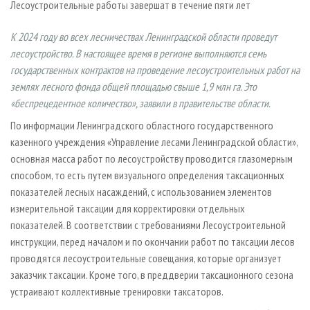
Лесоустроительные работы завершат в течение пяти лет
СУШКА ДРЕВЕСИНЫ
ПЕРСОНЫ
КОНТАКТЫ
РЕКЛАМА
ПРОИЗВОДСТВО ДРЕВЕСНЫХ ПЛИТ
МОБИЛЬНЫЕ ВЫСТАВКИ
РЕКЛАМА НА САЙТЕ
К 2024 году во всех лесничествах Ленинградской области проведут
лесоустройство. В настоящее время в регионе выполняются семь
ДЕРЕВЯННОЕ ДОМОСТРОЕНИЕ
ОФИЦИАЛЬНЫЕ ДЕЛЕГАЦИИ
государственных контрактов на проведение лесоустроительных работ на
ПРОИЗВОДСТВО МЕБЕЛИ
ПРИОРИТЕТНЫЕ ИНВЕСТПРОЕКТЫ
землях лесного фонда общей площадью свыше 1,9 млн га. Это
БИОЭНЕРГЕТИКА
RUSSIAN FORESTRY REVIEW
«беспрецедентное количество», заявили в правительстве области.
ЦБП
ГАЗЕТА ЛЕСПРОМФОРУМ
По информации Ленинградского областного государственного
казенного учреждения «Управление лесами Ленинградской области»,
ИНСТРУМЕНТ И МАТЕРИАЛЫ
БИБЛИОТЕКА СПЕЦИАЛИСТА
основная масса работ по лесо­устройству проводится глазомерным
способом, то есть путем визуального определения таксационных
показателей лесных насаждений, с использованием элементов
измерительной таксации для корректировки отдельных
показателей. В соответствии с требованиями Лесоустроительной
инструкции, перед началом и по окончании работ по таксации лесов
проводятся лесоустроительные совещания, которые организует
заказчик таксации. Кроме того, в преддверии таксационного сезона
устраивают коллективные тренировки таксаторов.