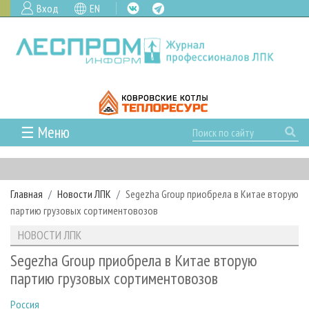
Вход
EN
☰ Меню
ГЛАВНАЯ
РУБРИКИ И ТЕМЫ
Главная
Новости ЛПК
Segezha Group приобрела в Китае вторую
РУБРИКИ ЖУРНАЛА
НОВОСТИ
партию грузовых сортиментовозов
ЛЕСНОЕ ХОЗЯЙСТВО
КАЛЕНДАРЬ СОБЫТИЙ
ПРОЕКТЫ ЛПИ
НОВОСТИ ЛПК
ЛЕСОЗАГОТОВКА
НОВОСТИ ЛПК
АНАЛИТИКА
АРХИВ
Segezha Group приобрела в Китае вторую
ЛЕСОПИЛЕНИЕ
НОВОСТИ ЖУРНАЛА
ПРЕДПРИЯТИЯ ЛПК
АРХИВ ЖУРНАЛОВ
партию грузовых сортиментовозов
О ЖУРНАЛЕ
ДЕРЕВООБРАБОТКА
НОВОСТИ КОМПАНИЙ
ЛЕСНЫЕ РЕГИОНЫ РОССИИ
СТАТЬИ
ПОДПИСКА
РЕКЛАМОДАТЕЛЯМ
Россия