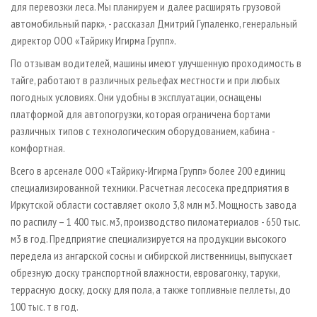
для перевозки леса. Мы планируем и далее расширять грузовой
автомобильный парк», - рассказал Дмитрий Гупаленко, генеральный
директор ООО «Тайрику Игирма Групп».
По отзывам водителей, машины имеют улучшенную проходимость в
тайге, работают в различных рельефах местности и при любых
погодных условиях. Они удобны в эксплуатации, оснащены
платформой для автопогрузки, которая ограничена бортами
различных типов с технологическим оборудованием, кабина -
комфортная.
Всего в арсенале ООО «Тайрику-Игирма Групп» более 200 единиц
специализированной техники. Расчетная лесосека предприятия в
Иркутской области составляет около 3,8 млн м3. Мощность завода
по распилу – 1 400 тыс. м3, производство пиломатериалов - 650 тыс.
м3 в год. Предприятие специализируется на продукции высокого
передела из ангарской сосны и сибирской лиственницы, выпускает
обрезную доску транспортной влажности, евровагонку, таруки,
террасную доску, доску для пола, а также топливные пеллеты, до
100 тыс. т в год.