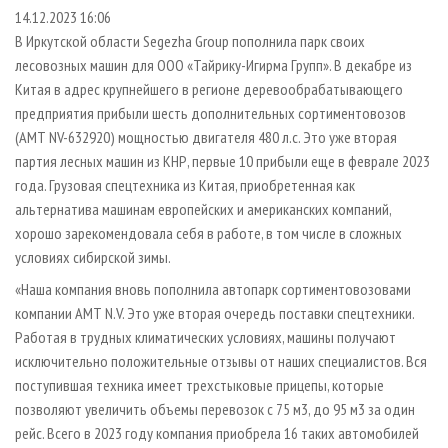
СУШКА ДРЕВЕСИНЫ
ПЕРСОНЫ
КОНТАКТЫ
РЕКЛАМА
14.12.2023 16:06
В Иркутской области Segezha Group пополнила парк своих
ПРОИЗВОДСТВО ДРЕВЕСНЫХ ПЛИТ
МОБИЛЬНЫЕ ВЫСТАВКИ
РЕКЛАМА НА САЙТЕ
лесовозных машин для ООО «Тайрику-Игирма Групп». В декабре из
ДЕРЕВЯННОЕ ДОМОСТРОЕНИЕ
ОФИЦИАЛЬНЫЕ ДЕЛЕГАЦИИ
Китая в адрес крупнейшего в регионе деревообрабатывающего
ПРОИЗВОДСТВО МЕБЕЛИ
предприятия прибыли шесть дополнительных сортиментовозов
ПРИОРИТЕТНЫЕ ИНВЕСТПРОЕКТЫ
(АМТ NV-632920) мощностью двигателя 480 л.с. Это уже вторая
БИОЭНЕРГЕТИКА
RUSSIAN FORESTRY REVIEW
партия лесных машин из КНР, первые 10 прибыли еще в феврале 2023
ЦБП
ГАЗЕТА ЛЕСПРОМФОРУМ
года. Грузовая спецтехника из Китая, приобретенная как
альтернатива машинам европейских и американских компаний,
ИНСТРУМЕНТ И МАТЕРИАЛЫ
БИБЛИОТЕКА СПЕЦИАЛИСТА
хорошо зарекомендовала себя в работе, в том числе в сложных
условиях сибирской зимы.
«Наша компания вновь пополнила автопарк сортиментовозовами
компании АМТ N.V. Это уже вторая очередь поставки спецтехники.
Работая в трудных климатических условиях, машины получают
исключительно положительные отзывы от наших специалистов. Вся
поступившая техника имеет трехстыковые прицепы, которые
позволяют увеличить объемы перевозок с 75 м3, до 95 м3 за один
рейс. Всего в 2023 году компания приобрела 16 таких автомобилей