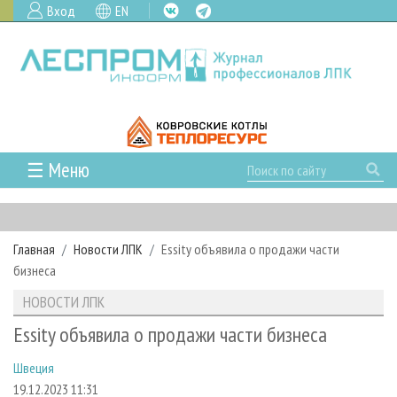
Вход
EN
☰ Меню
ГЛАВНАЯ
РУБРИКИ И ТЕМЫ
Главная
Новости ЛПК
Essity объявила о продажи части
РУБРИКИ ЖУРНАЛА
НОВОСТИ
бизнеса
ЛЕСНОЕ ХОЗЯЙСТВО
КАЛЕНДАРЬ СОБЫТИЙ
ПРОЕКТЫ ЛПИ
НОВОСТИ ЛПК
ЛЕСОЗАГОТОВКА
НОВОСТИ ЛПК
АНАЛИТИКА
АРХИВ
Essity объявила о продажи части бизнеса
ЛЕСОПИЛЕНИЕ
НОВОСТИ ЖУРНАЛА
ПРЕДПРИЯТИЯ ЛПК
АРХИВ ЖУРНАЛОВ
О ЖУРНАЛЕ
Швеция
ДЕРЕВООБРАБОТКА
НОВОСТИ КОМПАНИЙ
ЛЕСНЫЕ РЕГИОНЫ РОССИИ
СТАТЬИ
ПОДПИСКА
РЕКЛАМОДАТЕЛЯМ
19.12.2023 11:31