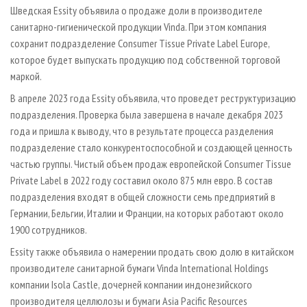
СУШКА ДРЕВЕСИНЫ
ПЕРСОНЫ
Шведская Essity объявила о продаже доли в производителе
КОНТАКТЫ
РЕКЛАМА
санитарно-гигиенической продукции Vinda. При этом компания
ПРОИЗВОДСТВО ДРЕВЕСНЫХ ПЛИТ
МОБИЛЬНЫЕ ВЫСТАВКИ
РЕКЛАМА НА САЙТЕ
сохранит подразделение Consumer Tissue Private Label Europe,
ДЕРЕВЯННОЕ ДОМОСТРОЕНИЕ
ОФИЦИАЛЬНЫЕ ДЕЛЕГАЦИИ
которое будет выпускать продукцию под собственной торговой
маркой.
ПРОИЗВОДСТВО МЕБЕЛИ
ПРИОРИТЕТНЫЕ ИНВЕСТПРОЕКТЫ
В апреле 2023 года Essity объявила, что проведет реструктуризацию
БИОЭНЕРГЕТИКА
RUSSIAN FORESTRY REVIEW
подразделения. Проверка была завершена в начале декабря 2023
ЦБП
ГАЗЕТА ЛЕСПРОМФОРУМ
года и пришла к выводу, что в результате процесса разделения
ИНСТРУМЕНТ И МАТЕРИАЛЫ
БИБЛИОТЕКА СПЕЦИАЛИСТА
подразделение стало конкурентоспособной и создающей ценность
частью группы. Чистый объем продаж европейской Consumer Tissue
Private Label в 2022 году составил около 875 млн евро. В состав
подразделения входят в общей сложности семь предприятий в
Германии, Бельгии, Италии и Франции, на которых работают около
1900 сотрудников.
Essity также объявила о намерении продать свою долю в китайском
производителе санитарной бумаги Vinda International Holdings
компании Isola Castle, дочерней компании индонезийского
производителя целлюлозы и бумаги Asia Pacific Resources