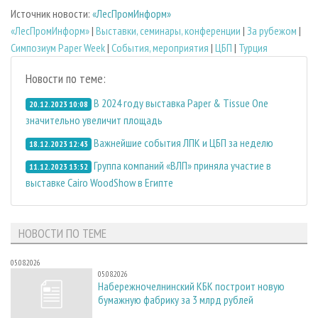
Источник новости:
«ЛесПромИнформ»
«ЛесПромИнформ»
|
Выставки, семинары, конференции
|
За рубежом
|
Симпозиум Paper Week
|
События, мероприятия
|
ЦБП
|
Турция
Новости по теме:
В 2024 году выставка Paper & Tissue One
20.12.2023 10:08
значительно увеличит площадь
Важнейшие события ЛПК и ЦБП за неделю
18.12.2023 12:43
Группа компаний «ВЛП» приняла участие в
11.12.2023 13:52
выставке Cairo WoodShow в Египте
НОВОСТИ ПО ТЕМЕ
05.08.2026
05.08.2026
Набережночелнинский КБК построит новую
бумажную фабрику за 3 млрд рублей