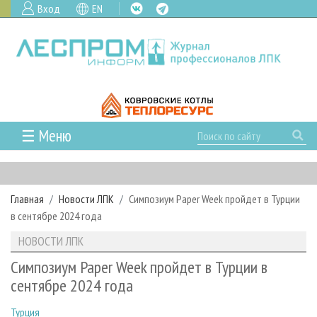
Вход
EN
☰ Меню
ГЛАВНАЯ
РУБРИКИ И ТЕМЫ
Главная
Новости ЛПК
Симпозиум Paper Week пройдет в Турции
РУБРИКИ ЖУРНАЛА
НОВОСТИ
в сентябре 2024 года
ЛЕСНОЕ ХОЗЯЙСТВО
КАЛЕНДАРЬ СОБЫТИЙ
ПРОЕКТЫ ЛПИ
НОВОСТИ ЛПК
ЛЕСОЗАГОТОВКА
НОВОСТИ ЛПК
АНАЛИТИКА
АРХИВ
Симпозиум Paper Week пройдет в Турции в
ЛЕСОПИЛЕНИЕ
НОВОСТИ ЖУРНАЛА
ПРЕДПРИЯТИЯ ЛПК
АРХИВ ЖУРНАЛОВ
сентябре 2024 года
О ЖУРНАЛЕ
ДЕРЕВООБРАБОТКА
НОВОСТИ КОМПАНИЙ
ЛЕСНЫЕ РЕГИОНЫ РОССИИ
СТАТЬИ
ПОДПИСКА
РЕКЛАМОДАТЕЛЯМ
Турция