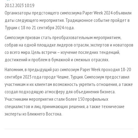
СУШКА ДРЕВЕСИНЫ
ПЕРСОНЫ
КОНТАКТЫ
РЕКЛАМА
20.12.2023 10:19
Организаторы предстоящего симпозиума Paper Week 2024 объявили
ПРОИЗВОДСТВО ДРЕВЕСНЫХ ПЛИТ
МОБИЛЬНЫЕ ВЫСТАВКИ
РЕКЛАМА НА САЙТЕ
даты следующего мероприятия. Традиционное событие пройдет в
ДЕРЕВЯННОЕ ДОМОСТРОЕНИЕ
ОФИЦИАЛЬНЫЕ ДЕЛЕГАЦИИ
Турции с 18 по 21 сентября 2024 года.
ПРОИЗВОДСТВО МЕБЕЛИ
ПРИОРИТЕТНЫЕ ИНВЕСТПРОЕКТЫ
Симпозиум призван стать преобразовательным мероприятием,
БИОЭНЕРГЕТИКА
собрав на одной площадке лидеров отрасли, экспертов и новаторов
RUSSIAN FORESTRY REVIEW
со всего мира. Цель встречи – изучение последних тенденций,
ЦБП
ГАЗЕТА ЛЕСПРОМФОРУМ
достижений и проблем в бумажной и смежных отраслях.
ИНСТРУМЕНТ И МАТЕРИАЛЫ
БИБЛИОТЕКА СПЕЦИАЛИСТА
Напомним, в предыдущий раз симпозиум Paper Week проходил 18-20
сентября 2023 года городе Чешме, Турция. Симпозиум предоставил
участникам и их клиентам возможность укрепить отношения, а также
создал подходящую атмосферу для объединения бизнеса.
Участниками мероприятия стали более 150 профильных
специалистов и лиц, принимающих решения, а также технические
эксперты из Ближнего Востока.