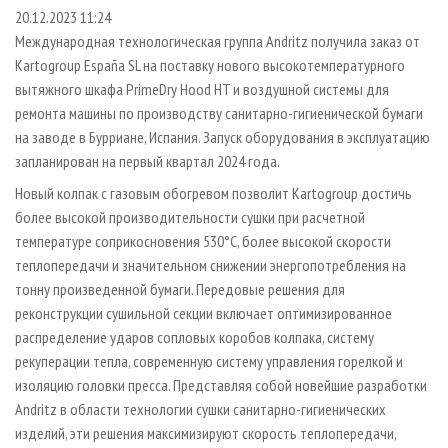
СУШКА ДРЕВЕСИНЫ
ПЕРСОНЫ
КОНТАКТЫ
РЕКЛАМА
20.12.2023 11:24
Международная технологическая группа Andritz получила заказ от
ПРОИЗВОДСТВО ДРЕВЕСНЫХ ПЛИТ
МОБИЛЬНЫЕ ВЫСТАВКИ
РЕКЛАМА НА САЙТЕ
Kartogroup España SL на поставку нового высокотемпературного
ДЕРЕВЯННОЕ ДОМОСТРОЕНИЕ
ОФИЦИАЛЬНЫЕ ДЕЛЕГАЦИИ
вытяжного шкафа PrimeDry Hood HT и воздушной системы для
ПРОИЗВОДСТВО МЕБЕЛИ
ремонта машины по производству санитарно-гигиенической бумаги
ПРИОРИТЕТНЫЕ ИНВЕСТПРОЕКТЫ
на заводе в Бурриане, Испания. Запуск оборудования в эксплуатацию
БИОЭНЕРГЕТИКА
RUSSIAN FORESTRY REVIEW
запланирован на первый квартал 2024 года.
ЦБП
ГАЗЕТА ЛЕСПРОМФОРУМ
Новый колпак с газовым обогревом позволит Kartogroup достичь
ИНСТРУМЕНТ И МАТЕРИАЛЫ
БИБЛИОТЕКА СПЕЦИАЛИСТА
более высокой производительности сушки при расчетной
температуре соприкосновения 530°C, более высокой скорости
теплопередачи и значительном снижении энергопотребления на
тонну произведенной бумаги. Передовые решения для
реконструкции сушильной секции включает оптимизированное
распределение ударов сопловых коробов колпака, систему
рекуперации тепла, современную систему управления горелкой и
изоляцию головки пресса. Представляя собой новейшие разработки
Andritz в области технологии сушки санитарно-гигиенических
изделий, эти решения максимизируют скорость теплопередачи,