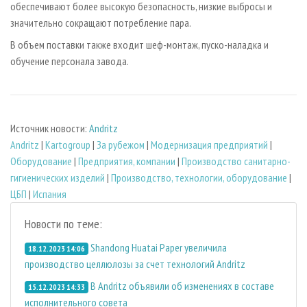
обеспечивают более высокую безопасность, низкие выбросы и
значительно сокращают потребление пара.
В объем поставки также входит шеф-монтаж, пуско-наладка и
обучение персонала завода.
Источник новости:
Andritz
Andritz
|
Kartogroup
|
За рубежом
|
Модернизация предприятий
|
Оборудование
|
Предприятия, компании
|
Производство санитарно-
гигиенических изделий
|
Производство, технологии, оборудование
|
ЦБП
|
Испания
Новости по теме:
Shandong Huatai Paper увеличила
18.12.2023 14:06
производство целлюлозы за счет технологий Andritz
В Andritz объявили об изменениях в составе
15.12.2023 14:33
исполнительного совета