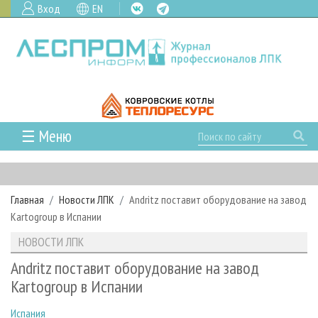
Вход
EN
☰ Меню
ГЛАВНАЯ
РУБРИКИ И ТЕМЫ
Главная
Новости ЛПК
Andritz поставит оборудование на завод
РУБРИКИ ЖУРНАЛА
НОВОСТИ
Kartogroup в Испании
ЛЕСНОЕ ХОЗЯЙСТВО
КАЛЕНДАРЬ СОБЫТИЙ
ПРОЕКТЫ ЛПИ
НОВОСТИ ЛПК
ЛЕСОЗАГОТОВКА
НОВОСТИ ЛПК
АНАЛИТИКА
АРХИВ
Andritz поставит оборудование на завод
ЛЕСОПИЛЕНИЕ
НОВОСТИ ЖУРНАЛА
ПРЕДПРИЯТИЯ ЛПК
АРХИВ ЖУРНАЛОВ
Kartogroup в Испании
О ЖУРНАЛЕ
ДЕРЕВООБРАБОТКА
НОВОСТИ КОМПАНИЙ
ЛЕСНЫЕ РЕГИОНЫ РОССИИ
СТАТЬИ
ПОДПИСКА
РЕКЛАМОДАТЕЛЯМ
Испания