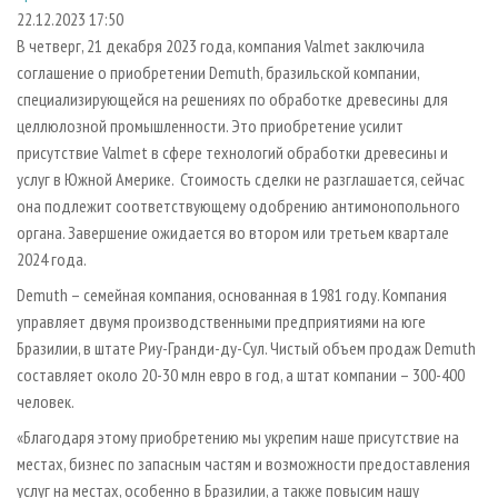
СУШКА ДРЕВЕСИНЫ
ПЕРСОНЫ
КОНТАКТЫ
РЕКЛАМА
22.12.2023 17:50
В четверг, 21 декабря 2023 года, компания Valmet заключила
ПРОИЗВОДСТВО ДРЕВЕСНЫХ ПЛИТ
МОБИЛЬНЫЕ ВЫСТАВКИ
РЕКЛАМА НА САЙТЕ
соглашение о приобретении Demuth, бразильской компании,
ДЕРЕВЯННОЕ ДОМОСТРОЕНИЕ
ОФИЦИАЛЬНЫЕ ДЕЛЕГАЦИИ
специализирующейся на решениях по обработке древесины для
ПРОИЗВОДСТВО МЕБЕЛИ
целлюлозной промышленности. Это приобретение усилит
ПРИОРИТЕТНЫЕ ИНВЕСТПРОЕКТЫ
присутствие Valmet в сфере технологий обработки древесины и
БИОЭНЕРГЕТИКА
RUSSIAN FORESTRY REVIEW
услуг в Южной Америке. Стоимость сделки не разглашается, сейчас
ЦБП
ГАЗЕТА ЛЕСПРОМФОРУМ
она подлежит соответствующему одобрению антимонопольного
органа. Завершение ожидается во втором или третьем квартале
ИНСТРУМЕНТ И МАТЕРИАЛЫ
БИБЛИОТЕКА СПЕЦИАЛИСТА
2024 года.
Demuth – семейная компания, основанная в 1981 году. Компания
управляет двумя производственными предприятиями на юге
Бразилии, в штате Риу-Гранди-ду-Сул. Чистый объем продаж Demuth
составляет около 20-30 млн евро в год, а штат компании – 300-400
человек.
«Благодаря этому приобретению мы укрепим наше присутствие на
местах, бизнес по запасным частям и возможности предоставления
услуг на местах, особенно в Бразилии, а также повысим нашу