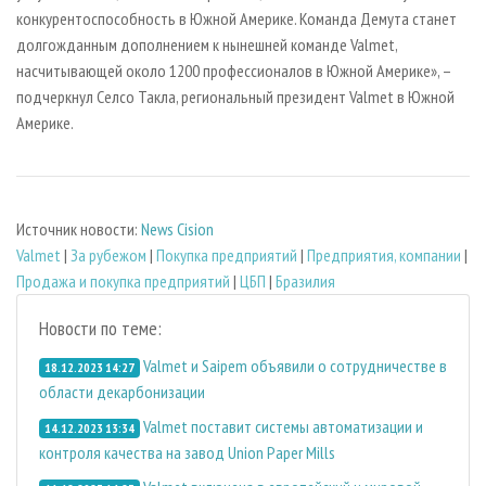
конкурентоспособность в Южной Америке. Команда Демута станет
долгожданным дополнением к нынешней команде Valmet,
насчитывающей около 1200 профессионалов в Южной Америке», –
подчеркнул Селсо Такла, региональный президент Valmet в Южной
Америке.
Источник новости:
News Cision
Valmet
|
За рубежом
|
Покупка предприятий
|
Предприятия, компании
|
Продажа и покупка предприятий
|
ЦБП
|
Бразилия
Новости по теме:
Valmet и Saipem объявили о сотрудничестве в
18.12.2023 14:27
области декарбонизации
Valmet поставит системы автоматизации и
14.12.2023 13:34
контроля качества на завод Union Paper Mills