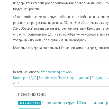
предприятия ускорит рост производства древесных панелей Kr
модернизирована.
«Это приобретение знаменует собой важное событие в развитии 
расширить присутствие на рынках ДСП и TFL и обеспечить еще л
Ханс Обермайер, генеральный директор компании Kronospan в С
отрасли производства ДСП, и это приобретение хорошо вписыва
товарищей по команде в организации Kronospan».
Компания намерена сохранить 182 членов команды предприятия
Источник новости:
Woodworking Network
Kronospan
|
ДСП
|
За рубежом
|
Покупка предприятий
|
Предприяти
США
Новости по теме:
Kronospan инвестирует 350 млн долларов в 
02.05.2023 11:44