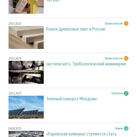
28.11.2025
Производство плит
Рынок древесных плит в России
28.11.2025
Производство плит
«истконсалт». Трибологический инжиниринг
28.11.2025
За рубежом
Зеленый поворот Молдовы
04.10.2025
Развитие
«Парижская коммуна» стремится стать