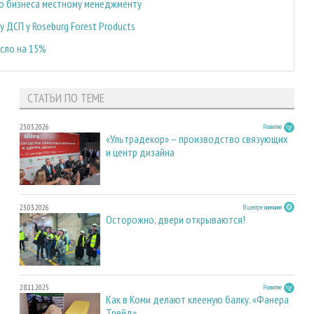
о бизнеса местному менеджменту
ДСП у Roseburg Forest Products
сло на 15%
СТАТЬИ ПО ТЕМЕ
23.03.2026
Развитие
«Ультрадекор» – производство связующих
и центр дизайна
23.03.2026
В центре внимания
Осторожно, двери открываются!
28.11.2025
Развитие
Как в Коми делают клееную балку. «Фанера
Трейд»