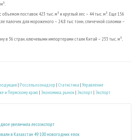
м³.
бъемом поставок 423 тыс. м³ и круглый лес – 44 тыс. м³. Еще 156
сле палочек для мороженого – 24,8 тыс тонн, спичечной соломки –
у в 36 стран, ключевыми импортерами стали Китай – 233 тыс. м³,
родукция
|
Россельхознадзор
|
Статистика
|
Управление
ке и Пермскому краю
|
Экономика, рынок
|
Экспорт
|
Экспорт
вдвое увеличила лесоэкспорт
овали в Казахстан 49 100 новогодних елок