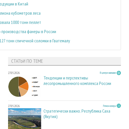
родукции в Китай
ллиона кубометров леса
овала 1000 тонн пеллет
 производства фанеры в России
27 тонн спичечной соломки в Гватемалу
СТАТЬИ ПО ТЕМЕ
27.05.2026
В центре внимания
Тенденции и перспективы
лесопромышленного комплекса России
27.05.2026
Регион номера
Стратегически важно. Республика Саха
(Якутия)