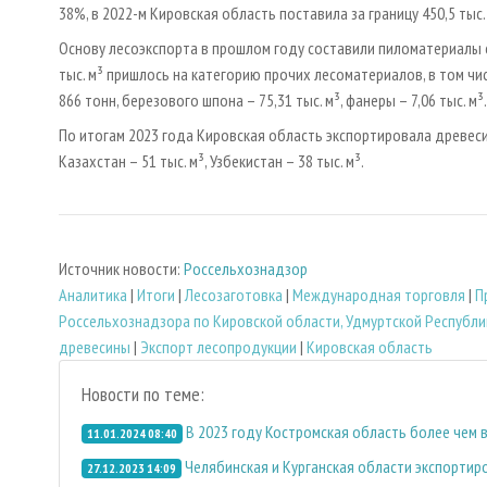
38%, в 2022-м Кировская область поставила за границу 450,5 тыс. 
Основу лесоэкспорта в прошлом году составили пиломатериалы с о
тыс. м³ пришлось на категорию прочих лесоматериалов, в том чи
866 тонн, березового шпона – 75,31 тыс. м³, фанеры – 7,06 тыс. м³.
По итогам 2023 года Кировская область экспортировала древесин
Казахстан – 51 тыс. м³, Узбекистан – 38 тыс. м³.
Источник новости:
Россельхознадзор
Аналитика
|
Итоги
|
Лесозаготовка
|
Международная торговля
|
П
Россельхознадзора по Кировской области, Удмуртской Республи
древесины
|
Экспорт лесопродукции
|
Кировская область
Новости по теме:
В 2023 году Костромская область более чем 
11.01.2024 08:40
Челябинская и Курганская области экспортир
27.12.2023 14:09