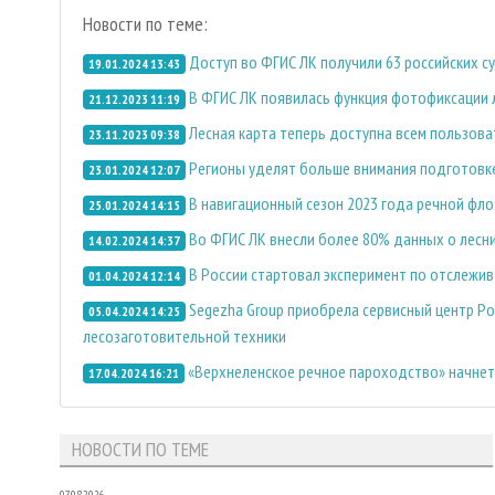
Новости по теме:
Доступ во ФГИС ЛК получили 63 российских с
19.01.2024 13:43
В ФГИС ЛК появилась функция фотофиксации
21.12.2023 11:19
Лесная карта теперь доступна всем пользов
23.11.2023 09:38
Регионы уделят больше внимания подготовке
23.01.2024 12:07
В навигационный сезон 2023 года речной фло
25.01.2024 14:15
Во ФГИС ЛК внесли более 80% данных о лесн
14.02.2024 14:37
В России стартовал эксперимент по отслежи
01.04.2024 12:14
Segezha Group приобрела сервисный центр Po
05.04.2024 14:25
лесозаготовительной техники
«Верхнеленское речное пароходство» начнет 
17.04.2024 16:21
НОВОСТИ ПО ТЕМЕ