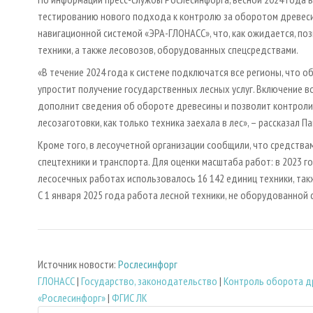
тестированию нового подхода к контролю за оборотом древеси
навигационной системой «ЭРА-ГЛОНАСС», что, как ожидается, п
техники, а также лесовозов, оборудованных спецсредствами.
«В течение 2024 года к системе подключатся все регионы, что 
упростит получение государственных лесных услуг. Включение 
дополнит сведения об обороте древесины и позволит контролир
лесозаготовки, как только техника заехала в лес», – рассказал 
Кроме того, в лесоучетной организации сообщили, что средства
спецтехники и транспорта. Для оценки масштаба работ: в 2023 го
лесосечных работах использовалось 16 142 единиц техники, так
С 1 января 2025 года работа лесной техники, не оборудованной
Источник новости:
Рослесинфорг
ГЛОНАСС
|
Государство, законодательство
|
Контроль оборота д
«Рослесинфорг»
|
ФГИС ЛК