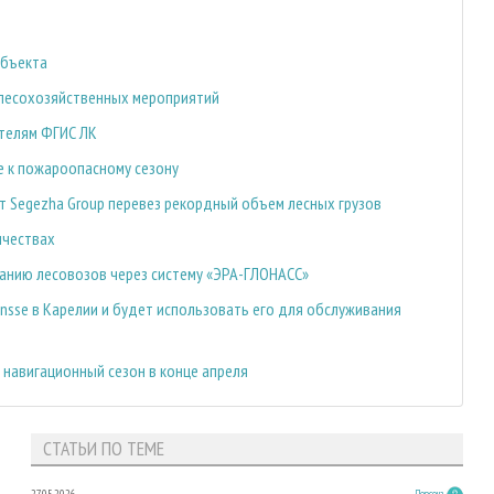
убъекта
 лесохозяйственных мероприятий
ателям ФГИС ЛК
 к пожароопасному сезону
т Segezha Group перевез рекордный объем лесных грузов
ичествах
ванию лесовозов через систему «ЭРА-ГЛОНАСС»
nsse в Карелии и будет использовать его для обслуживания
навигационный сезон в конце апреля
СТАТЬИ ПО ТЕМЕ
Персона