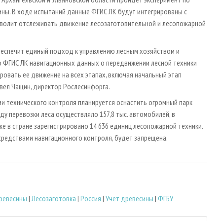
ны. В ходе испытаний данные ФГИС ЛК будут интегрированы с
озволит отслеживать движение лесозаготовительной и лесопожарной
обеспечит единый подход к управлению лесным хозяйством и
во ФГИС ЛК навигационных данных о передвижении лесной техники
овать ее движение на всех этапах, включая начальный этап
Павел Чащин, директор Рослесинфорга.
ми технического контроля планируется оснастить огромный парк
ду перевозки леса осуществляло 157,8 тыс. автомобилей, в
же в стране зарегистрировано 14 636 единиц лесопожарной техники.
 средствами навигационного контроля, будет запрещена.
ревесины
|
Лесозаготовка
|
Россия
|
Учет древесины
|
ФГБУ