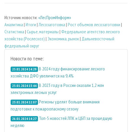
Источник новости:
«ЛесПромИнформ»
Аналитика
|
Итоги
|
Лесозаготовка
|
Рост объемов лесозаготовки
|
Статистика
|
Сырье, материалы
|
Федеральное агентство лесного
хозяйства (Рослесхоз)
|
Экономика, рынок
|
Дальневосточный
федеральный округ
Новости по теме:
В 2024 году финансирование лесного
25.01.2024 14:29
хозяйства ДФО увеличится на 9,4%
В 2023 году в России оказали 1,2 млн
25.01.2024 13:44
электронных лесных услуг
Регионы уделят больше внимания
23.01.2024 12:07
подготовке к пожароопасному сезону
Топ-5 новостей ЛПК и ЦБП за прошедшую
26.01.2024 14:27
неделю