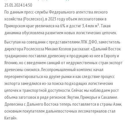
СУШКА ДРЕВЕСИНЫ
ПЕРСОНЫ
КОНТАКТЫ
РЕКЛАМА
25.01.2024 14:50
По данным пресс-службы Федерального агентства лесного
ПРОИЗВОДСТВО ДРЕВЕСНЫХ ПЛИТ
МОБИЛЬНЫЕ ВЫСТАВКИ
РЕКЛАМА НА САЙТЕ
хозяйства (Рослесхоз), в 2023 году объем лесозаготовки в
ДЕРЕВЯННОЕ ДОМОСТРОЕНИЕ
ОФИЦИАЛЬНЫЕ ДЕЛЕГАЦИИ
Приморском крае увеличился на 6% и достиг 3,4 млн м³. Такая
ПРОИЗВОДСТВО МЕБЕЛИ
динамика обусловлена развитием новых логистических цепочек.
ПРИОРИТЕТНЫЕ ИНВЕСТПРОЕКТЫ
БИОЭНЕРГЕТИКА
Выступая на совещании с представителями ЛПК ДФО, заместитель
RUSSIAN FORESTRY REVIEW
директора Рослесхоза Михаил Козлов рассказал: «Дальний Восток
ЦБП
ГАЗЕТА ЛЕСПРОМФОРУМ
традиционно поставлял древесину и продукцию из нее в Европу и
ИНСТРУМЕНТ И МАТЕРИАЛЫ
БИБЛИОТЕКА СПЕЦИАЛИСТА
Японию, но с введением санкций от недружественных стран экспорт
древесины снизился. Лесопромышленный комплекс начал
переориентироваться на другие рынки и как следствие процесс
экспорта замедлился из-за поиска подходящих логистических
цепочек и транспортной доступности. Сейчас мы наблюдаем рост
объема заготовок в ряде регионов: Якутии, Приморье и Сахалине.
Древесина с Дальнего Востока теперь поставляется в страны Азии,
основным покупателем дальневосточных лесоматериалов стал
Китай».