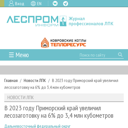
Вход
EN
☰ Меню
ГЛАВНАЯ
РУБРИКИ И ТЕМЫ
Главная
Новости ЛПК
В 2023 году Приморский край увеличил
РУБРИКИ ЖУРНАЛА
НОВОСТИ
лесозаготовку на 6% до 3,4 млн кубометров
ЛЕСНОЕ ХОЗЯЙСТВО
КАЛЕНДАРЬ СОБЫТИЙ
ПРОЕКТЫ ЛПИ
НОВОСТИ ЛПК
ЛЕСОЗАГОТОВКА
НОВОСТИ ЛПК
АНАЛИТИКА
АРХИВ
В 2023 году Приморский край увеличил
ЛЕСОПИЛЕНИЕ
НОВОСТИ ЖУРНАЛА
ПРЕДПРИЯТИЯ ЛПК
АРХИВ ЖУРНАЛОВ
лесозаготовку на 6% до 3,4 млн кубометров
О ЖУРНАЛЕ
ДЕРЕВООБРАБОТКА
НОВОСТИ КОМПАНИЙ
ЛЕСНЫЕ РЕГИОНЫ РОССИИ
СТАТЬИ
ПОДПИСКА
РЕКЛАМОДАТЕЛЯМ
Дальневосточный федеральный округ