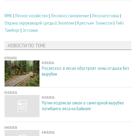
RMK
|
Лесное хозяйство
|
Лесовосстановление
|
Лесозаготовка
|
Охрана окружающей среды
|
Экология
|
Кристьян Тыниссон
|
Тийт
Тимберг
|
Эстония
НОВОСТИ ПО ТЕМЕ
07.08.2026
07.08.2026
Рослесхоз: в лесах обустроят зоны отдыха без
вырубки
05.08.2026
05.08.2026
Путин подписал закон о санитарной вырубке
погибшего леса на Байкале
04.08.2026
04.08.2026