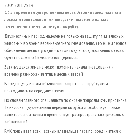
СУШКА ДРЕВЕСИНЫ
ПЕРСОНЫ
КОНТАКТЫ
РЕКЛАМА
20.04.2011 23:19
С 15 апреля в государственных лесах Эстонии замолчала вся
ПРОИЗВОДСТВО ДРЕВЕСНЫХ ПЛИТ
МОБИЛЬНЫЕ ВЫСТАВКИ
РЕКЛАМА НА САЙТЕ
лесозаготовительная техника, этим положено начало
ДЕРЕВЯННОЕ ДОМОСТРОЕНИЕ
ОФИЦИАЛЬНЫЕ ДЕЛЕГАЦИИ
весеннее-летнему запрету на вырубку.
ПРОИЗВОДСТВО МЕБЕЛИ
ПРИОРИТЕТНЫЕ ИНВЕСТПРОЕКТЫ
Двухмесячный период нацелен не только на защиту птиц и лесных
БИОЭНЕРГЕТИКА
животных во время весенне-летнего гнездования, это еще и период
RUSSIAN FORESTRY REVIEW
обновления лесных угодий − в этом году в государственных лесах
ЦБП
ГАЗЕТА ЛЕСПРОМФОРУМ
будет посажено 13 миллионов деревьев.
ИНСТРУМЕНТ И МАТЕРИАЛЫ
БИБЛИОТЕКА СПЕЦИАЛИСТА
Затянувшаяся зима не может изменить начала гнездования и
времени размножения птиц и лесных зверей.
В предыдущие годы объявление запрета на вырубку леса
приходилось на середину апреля.
По словам главного специалиста по охране природы RMK Кристьяна
Тыниссона, двухмесячный перерыв вырубки способствует также
защите лесной почвы и препятствует распространению грибковых
заболеваний.
RMK призывает всех частных владельцев леса присоединиться к