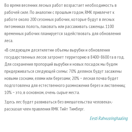
Во время весенних лесных работ возрастает необходимость в
рабочей силе. По аналогии с прошлым годом, RMK привлечет к
работе около 200 сезонных рабочих, которые будут в лесных
питомниках полоть, паковать или рассаживать саженцы. 1100
временных рабочих планируется задействовать для обновления
леса.
«В следующем десятилетии объемы вырубки и обновления
государственных лесов затронет территорию в 8400−8600 га в год.
Для сохранения пропорций вырубки и новых посадок мы будем
придерживаться следующей схемы: 70% делянок будут засажены
новыми соснами, елями или березами; 20% − лесная почва будет
подготовлена для естественного размножения берез и лиственниц;
10% − это, в основном, очень сырые места.
Здесь лес будет развиваться без вмешательства человека»,-
рассказал член правления RMK Тийт Тимберг.
Eesti Rahvusringhaaling