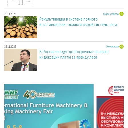
28.11.2025
Лесное хозяйство
Рекультивация в системе полного
восстановления экологической системы леса
28.11.2025
Лесозаготовка
В России введут долгосрочные правила
индексации платы за аренду леса