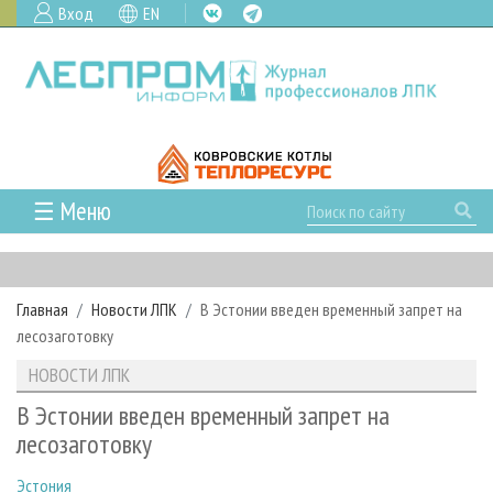
Вход
EN
☰ Меню
ГЛАВНАЯ
РУБРИКИ И ТЕМЫ
Главная
Новости ЛПК
В Эстонии введен временный запрет на
РУБРИКИ ЖУРНАЛА
НОВОСТИ
лесозаготовку
ЛЕСНОЕ ХОЗЯЙСТВО
КАЛЕНДАРЬ СОБЫТИЙ
ПРОЕКТЫ ЛПИ
НОВОСТИ ЛПК
ЛЕСОЗАГОТОВКА
НОВОСТИ ЛПК
АНАЛИТИКА
АРХИВ
В Эстонии введен временный запрет на
ЛЕСОПИЛЕНИЕ
НОВОСТИ ЖУРНАЛА
ПРЕДПРИЯТИЯ ЛПК
АРХИВ ЖУРНАЛОВ
лесозаготовку
О ЖУРНАЛЕ
ДЕРЕВООБРАБОТКА
НОВОСТИ КОМПАНИЙ
ЛЕСНЫЕ РЕГИОНЫ РОССИИ
СТАТЬИ
ПОДПИСКА
РЕКЛАМОДАТЕЛЯМ
Эстония