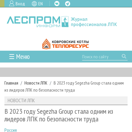
Вход
EN
☰ Меню
ГЛАВНАЯ
РУБРИКИ И ТЕМЫ
Главная
Новости ЛПК
В 2023 году Segezha Group стала одним
РУБРИКИ ЖУРНАЛА
НОВОСТИ
из лидеров ЛПК по безопасности труда
ЛЕСНОЕ ХОЗЯЙСТВО
КАЛЕНДАРЬ СОБЫТИЙ
ПРОЕКТЫ ЛПИ
НОВОСТИ ЛПК
ЛЕСОЗАГОТОВКА
НОВОСТИ ЛПК
АНАЛИТИКА
АРХИВ
В 2023 году Segezha Group стала одним из
ЛЕСОПИЛЕНИЕ
НОВОСТИ ЖУРНАЛА
ПРЕДПРИЯТИЯ ЛПК
АРХИВ ЖУРНАЛОВ
лидеров ЛПК по безопасности труда
О ЖУРНАЛЕ
ДЕРЕВООБРАБОТКА
НОВОСТИ КОМПАНИЙ
ЛЕСНЫЕ РЕГИОНЫ РОССИИ
СТАТЬИ
ПОДПИСКА
РЕКЛАМОДАТЕЛЯМ
Россия