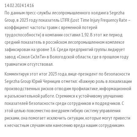
СУШКА ДРЕВЕСИНЫ
ПЕРСОНЫ
КОНТАКТЫ
РЕКЛАМА
14.02.2024 14:16
По данным пресс-службы лесопромышленного холдинга Segezha
ПРОИЗВОДСТВО ДРЕВЕСНЫХ ПЛИТ
МОБИЛЬНЫЕ ВЫСТАВКИ
РЕКЛАМА НА САЙТЕ
Group, в 2023 году показатель LTIFR (Lost Time Injury Frequency Rate –
ДЕРЕВЯННОЕ ДОМОСТРОЕНИЕ
ОФИЦИАЛЬНЫЕ ДЕЛЕГАЦИИ
коэффициент частоты травм с временной потерей
ПРОИЗВОДСТВО МЕБЕЛИ
трудоспособности) в компании составил 1,92. В этот же период
ПРИОРИТЕТНЫЕ ИНВЕСТПРОЕКТЫ
средний показатель в российском лесопромышленном комплексе
БИОЭНЕРГЕТИКА
RUSSIAN FORESTRY REVIEW
зафиксирован на уровне 3,6. Среди предприятий группы лидирует
ЦБП
ГАЗЕТА ЛЕСПРОМФОРУМ
завод «Сокол СиЭлТи» в Вологодской области, где в прошлом году
травматизм отсутствовал.
ИНСТРУМЕНТ И МАТЕРИАЛЫ
БИБЛИОТЕКА СПЕЦИАЛИСТА
Комментируя этот итог 2023 года, вице-президент по безопасности
Segezha Group Юрий Черницев отметил: «Важную роль в локализации
производственных рисков отводим профилактике, информационной
и разъяснительной работе. Стремимся к устойчивому улучшению
показателей безопасности среди сотрудников и подрядчиков. С
этой целью повсеместно внедряем гибкую систему управления
рисками, она помогает исключить ситуации, которые могут привести
к несчастным случаям или нанесению вреда нашим сотрудникам».