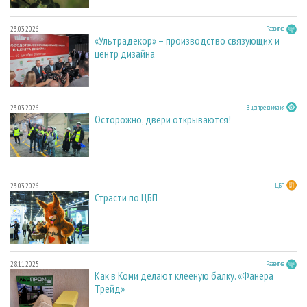
23.03.2026
Развитие
«Ультрадекор» – производство связующих и
центр дизайна
23.03.2026
В центре внимания
Осторожно, двери открываются!
23.03.2026
ЦБП
Страсти по ЦБП
28.11.2025
Развитие
Как в Коми делают клееную балку. «Фанера
Трейд»