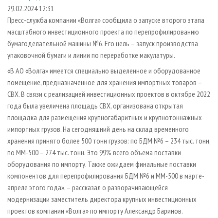
СУШКА ДРЕВЕСИНЫ
ПЕРСОНЫ
КОНТАКТЫ
РЕКЛАМА
29.02.2024 12:31
Пресс-служба компании «Волга» сообщила о запуске второго этапа
ПРОИЗВОДСТВО ДРЕВЕСНЫХ ПЛИТ
МОБИЛЬНЫЕ ВЫСТАВКИ
РЕКЛАМА НА САЙТЕ
масштабного инвестиционного проекта по перепрофилированию
ДЕРЕВЯННОЕ ДОМОСТРОЕНИЕ
ОФИЦИАЛЬНЫЕ ДЕЛЕГАЦИИ
бумагоделательной машины №6. Его цель – запуск производства
ПРОИЗВОДСТВО МЕБЕЛИ
упаковочной бумаги и линии по переработке макулатуры.
ПРИОРИТЕТНЫЕ ИНВЕСТПРОЕКТЫ
БИОЭНЕРГЕТИКА
«В АО «Волга» имеется специально выделенное и оборудованное
RUSSIAN FORESTRY REVIEW
помещение, предназначенное для хранения импортных товаров –
ЦБП
ГАЗЕТА ЛЕСПРОМФОРУМ
СВХ. В связи с реализацией инвестиционных проектов в октябре 2022
ИНСТРУМЕНТ И МАТЕРИАЛЫ
БИБЛИОТЕКА СПЕЦИАЛИСТА
года была увеличена площадь СВХ, организована открытая
площадка для размещения крупногабаритных и крупнотоннажных
импортных грузов. На сегодняшний день на склад временного
хранения принято более 500 тонн грузов: по БДМ №6 – 234 тыс. тонн,
по ММ-500 – 274 тыс. тонн. Это 99% всего объема поставки
оборудования по импорту. Также ожидаем финальные поставки
компонентов для перепрофилирования БДМ №6 и ММ-500 в марте-
апреле этого года», – рассказал о разворачивающейся
модернизации заместитель директора крупных инвестиционных
проектов компании «Волга» по импорту Александр Баринов.