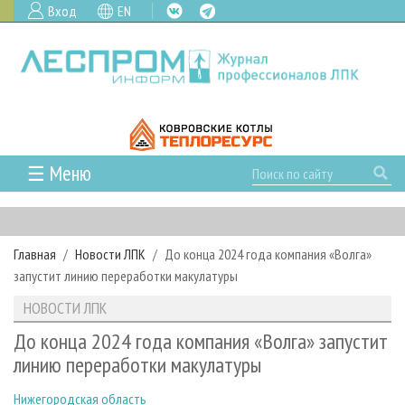
Вход
EN
☰ Меню
ГЛАВНАЯ
РУБРИКИ И ТЕМЫ
Главная
Новости ЛПК
До конца 2024 года компания «Волга»
РУБРИКИ ЖУРНАЛА
НОВОСТИ
запустит линию переработки макулатуры
ЛЕСНОЕ ХОЗЯЙСТВО
КАЛЕНДАРЬ СОБЫТИЙ
ПРОЕКТЫ ЛПИ
НОВОСТИ ЛПК
ЛЕСОЗАГОТОВКА
НОВОСТИ ЛПК
АНАЛИТИКА
АРХИВ
До конца 2024 года компания «Волга» запустит
ЛЕСОПИЛЕНИЕ
НОВОСТИ ЖУРНАЛА
ПРЕДПРИЯТИЯ ЛПК
АРХИВ ЖУРНАЛОВ
линию переработки макулатуры
О ЖУРНАЛЕ
ДЕРЕВООБРАБОТКА
НОВОСТИ КОМПАНИЙ
ЛЕСНЫЕ РЕГИОНЫ РОССИИ
СТАТЬИ
ПОДПИСКА
РЕКЛАМОДАТЕЛЯМ
Нижегородская область