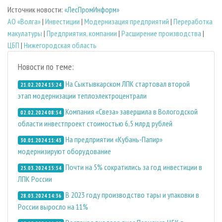
Источник новости:
«ЛесПромИнформ»
АО «Волга»
|
Инвестиции
|
Модернизация предприятий
|
Переработка
макулатуры
|
Предприятия, компании
|
Расширение производства
|
ЦБП
|
Нижегородская область
Новости по теме:
На Сыктывкарском ЛПК стартовал второй
21.02.2024 15:24
этап модернизации теплоэлектроцентрали
Компания «Свеза» завершила в Вологодской
02.02.2024 08:54
области инвестпроект стоимостью 6,5 млрд рублей
На предприятии «Кубань-Папир»
30.01.2024 11:43
модернизируют оборудование
Почти на 5% сократились за год инвестиции в
25.03.2024 15:54
ЛПК России
В 2023 году производство тары и упаковки в
28.03.2024 14:36
России выросло на 11%