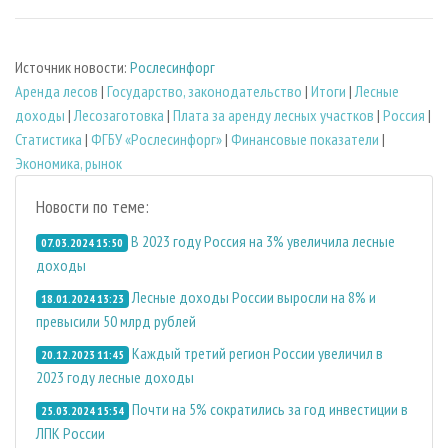
Источник новости:
Рослесинфорг
Аренда лесов
|
Государство, законодательство
|
Итоги
|
Лесные
доходы
|
Лесозаготовка
|
Плата за аренду лесных участков
|
Россия
|
Статистика
|
ФГБУ «Рослесинфорг»
|
Финансовые показатели
|
Экономика, рынок
Новости по теме:
В 2023 году Россия на 3% увеличила лесные
07.03.2024 15:50
доходы
Лесные доходы России выросли на 8% и
18.01.2024 13:23
превысили 50 млрд рублей
Каждый третий регион России увеличил в
20.12.2023 11:45
2023 году лесные доходы
Почти на 5% сократились за год инвестиции в
25.03.2024 15:54
ЛПК России