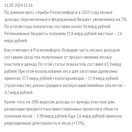
СУШКА ДРЕВЕСИНЫ
ПЕРСОНЫ
КОНТАКТЫ
РЕКЛАМА
11.03.2024 11:16
По данным пресс-службы Рослесинфорга, в 2023 году лесные
ПРОИЗВОДСТВО ДРЕВЕСНЫХ ПЛИТ
МОБИЛЬНЫЕ ВЫСТАВКИ
РЕКЛАМА НА САЙТЕ
доходы, перечисленные в федеральный бюджет, увеличились на 7%.
ДЕРЕВЯННОЕ ДОМОСТРОЕНИЕ
ОФИЦИАЛЬНЫЕ ДЕЛЕГАЦИИ
По итогам года показатель составил около 50 млрд рублей.
ПРОИЗВОДСТВО МЕБЕЛИ
Региональные бюджеты получили 21,8 млрд рублей, местные – 2,6
ПРИОРИТЕТНЫЕ ИНВЕСТПРОЕКТЫ
млрд рублей.
БИОЭНЕРГЕТИКА
RUSSIAN FORESTRY REVIEW
Как отмечают в Рослесинфорге, большую часть лесных доходов
ЦБП
ГАЗЕТА ЛЕСПРОМФОРУМ
составили средства, полученные от предоставления лесных
ИНСТРУМЕНТ И МАТЕРИАЛЫ
БИБЛИОТЕКА СПЕЦИАЛИСТА
участков в аренду. По этой статье показатель составил 63,9 млрд
рублей. При этом использование леса для заготовки древесины
принесло 37,3 млрд рублей, геологоразведка – 17,9 млрд рублей,
строительство, реконструкция и эксплуатация линейных объектов –
4,7 млрд рублей.
Кроме того, на 20% выросли доходы от аренды участков для
реализации приоритетных инвестиционных проектов в области
освоения лесов – 5,99 млрд рублей. Еще 2,6 млрд рублей принесла
рекреационная деятельность в лесах (+13%).