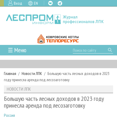
Вход
EN
☰ Меню
ГЛАВНАЯ
РУБРИКИ И ТЕМЫ
Главная
Новости ЛПК
Большую часть лесных доходов в 2023
РУБРИКИ ЖУРНАЛА
НОВОСТИ
году принесла аренда под лесозаготовку
ЛЕСНОЕ ХОЗЯЙСТВО
КАЛЕНДАРЬ СОБЫТИЙ
ПРОЕКТЫ ЛПИ
НОВОСТИ ЛПК
ЛЕСОЗАГОТОВКА
НОВОСТИ ЛПК
АНАЛИТИКА
АРХИВ
Большую часть лесных доходов в 2023 году
ЛЕСОПИЛЕНИЕ
НОВОСТИ ЖУРНАЛА
ПРЕДПРИЯТИЯ ЛПК
АРХИВ ЖУРНАЛОВ
принесла аренда под лесозаготовку
О ЖУРНАЛЕ
ДЕРЕВООБРАБОТКА
НОВОСТИ КОМПАНИЙ
ЛЕСНЫЕ РЕГИОНЫ РОССИИ
СТАТЬИ
ПОДПИСКА
РЕКЛАМОДАТЕЛЯМ
Россия