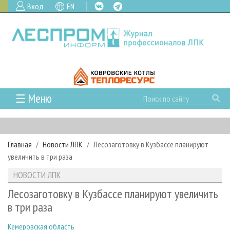
Вход
EN
☰ Меню
ГЛАВНАЯ
РУБРИКИ И ТЕМЫ
Главная
Новости ЛПК
Лесозаготовку в Кузбассе планируют
РУБРИКИ ЖУРНАЛА
НОВОСТИ
увеличить в три раза
ЛЕСНОЕ ХОЗЯЙСТВО
КАЛЕНДАРЬ СОБЫТИЙ
ПРОЕКТЫ ЛПИ
НОВОСТИ ЛПК
ЛЕСОЗАГОТОВКА
НОВОСТИ ЛПК
АНАЛИТИКА
АРХИВ
Лесозаготовку в Кузбассе планируют увеличить
ЛЕСОПИЛЕНИЕ
НОВОСТИ ЖУРНАЛА
ПРЕДПРИЯТИЯ ЛПК
АРХИВ ЖУРНАЛОВ
в три раза
О ЖУРНАЛЕ
ДЕРЕВООБРАБОТКА
НОВОСТИ КОМПАНИЙ
ЛЕСНЫЕ РЕГИОНЫ РОССИИ
СТАТЬИ
ПОДПИСКА
РЕКЛАМОДАТЕЛЯМ
Кемеровская область