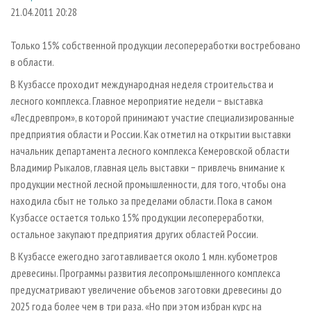
СУШКА ДРЕВЕСИНЫ
ПЕРСОНЫ
КОНТАКТЫ
РЕКЛАМА
21.04.2011 20:28
ПРОИЗВОДСТВО ДРЕВЕСНЫХ ПЛИТ
МОБИЛЬНЫЕ ВЫСТАВКИ
РЕКЛАМА НА САЙТЕ
Только 15% собственной продукции лесопереработки востребовано
ДЕРЕВЯННОЕ ДОМОСТРОЕНИЕ
ОФИЦИАЛЬНЫЕ ДЕЛЕГАЦИИ
в области.
ПРОИЗВОДСТВО МЕБЕЛИ
ПРИОРИТЕТНЫЕ ИНВЕСТПРОЕКТЫ
В Кузбассе проходит международная неделя строительства и
БИОЭНЕРГЕТИКА
лесного комплекса. Главное мероприятие недели − выставка
RUSSIAN FORESTRY REVIEW
«Лесдревпром», в которой принимают участие специализированные
ЦБП
ГАЗЕТА ЛЕСПРОМФОРУМ
предприятия области и России. Как отметил на открытии выставки
ИНСТРУМЕНТ И МАТЕРИАЛЫ
БИБЛИОТЕКА СПЕЦИАЛИСТА
начальник департамента лесного комплекса Кемеровской области
Владимир Рыкалов, главная цель выставки − привлечь внимание к
продукции местной лесной промышленности, для того, чтобы она
находила сбыт не только за пределами области. Пока в самом
Кузбассе остается только 15% продукции лесопереработки,
остальное закупают предприятия других областей России.
В Кузбассе ежегодно заготавливается около 1 млн. кубометров
древесины. Программы развития лесопромышленного комплекса
предусматривают увеличение объемов заготовки древесины до
2025 года более чем в три раза. «Но при этом избран курс на