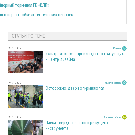
йнерный терминал ГК «ВЛП»
и о перестройке логистических цепочек
СТАТЬИ ПО ТЕМЕ
23.03.2026
Развитие
«Ультрадекор» – производство связующих
и центр дизайна
23.03.2026
В центре внимания
Осторожно, двери открываются!
23.03.2026
Деревообработка
Пайка твердосплавного режущего
инструмента