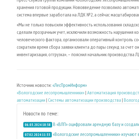
хранения готовой продукции. Нововведение позволило автоматиз
система впервые заработала на ЛДК №2, а сейчас масштабирова
«Мы не только повысили эффективность использования складско
сделали прозрачным учет, исключили возможность нарушения ком
человеческого фактора, организовали оперативный контроль со
сократили время сбора заявки клиента до пары секунд за счет 
инвентаризация, отгрузка», – пояснил начальник производства 
Источник новости:
«ЛесПромИнформ»
«Вологодские лесопромышленники»
|
Автоматизация производс
автоматизации
|
Системы автоматизации производства
|
Вологод
Новости по теме:
В «ВЛП» оцифровали арендную базу и создали
06.03.2024 18:58
«Вологодские лесопромышленники» изучают в
07.02.2024 11:33