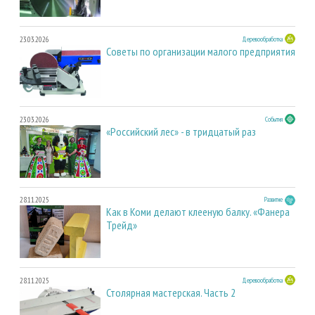
23.03.2026
Деревообработка
Советы по организации малого предприятия
23.03.2026
События
«Российский лес» - в тридцатый раз
28.11.2025
Развитие
Как в Коми делают клееную балку. «Фанера
Трейд»
28.11.2025
Деревообработка
Столярная мастерская. Часть 2