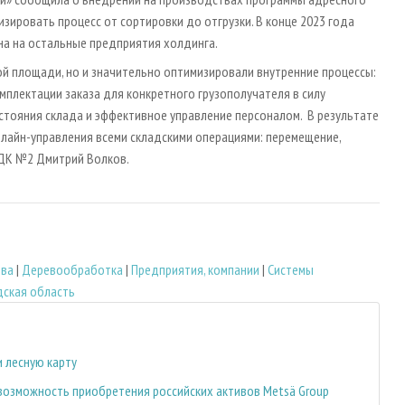
ировать процесс от сортировки до отгрузки. В конце 2023 года
на на остальные предприятия холдинга.
й площади, но и значительно оптимизировали внутренние процессы:
плектации заказа для конкретного грузополучателя в силу
стояния склада и эффективное управление персоналом. В результате
онлайн-управления всеми складскими операциями: перемещение,
ЛДК №2 Дмитрий Волков.
тва
|
Деревообработка
|
Предприятия, компании
|
Системы
ская область
 лесную карту
озможность приобретения российских активов Metsä Group