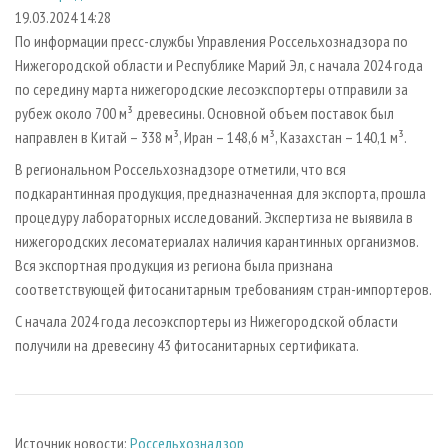
СУШКА ДРЕВЕСИНЫ
ПЕРСОНЫ
КОНТАКТЫ
РЕКЛАМА
19.03.2024 14:28
По информации пресс-службы Управления Россельхознадзора по
ПРОИЗВОДСТВО ДРЕВЕСНЫХ ПЛИТ
МОБИЛЬНЫЕ ВЫСТАВКИ
РЕКЛАМА НА САЙТЕ
Нижегородской области и Республике Марий Эл, с начала 2024 года
ДЕРЕВЯННОЕ ДОМОСТРОЕНИЕ
ОФИЦИАЛЬНЫЕ ДЕЛЕГАЦИИ
по середину марта нижегородские лесоэкспортеры отправили за
ПРОИЗВОДСТВО МЕБЕЛИ
рубеж около 700 м³ древесины. Основной объем поставок был
ПРИОРИТЕТНЫЕ ИНВЕСТПРОЕКТЫ
направлен в Китай – 338 м³, Иран – 148,6 м³, Казахстан – 140,1 м³.
БИОЭНЕРГЕТИКА
RUSSIAN FORESTRY REVIEW
В региональном Россельхознадзоре отметили, что вся
ЦБП
ГАЗЕТА ЛЕСПРОМФОРУМ
подкарантинная продукция, предназначенная для экспорта, прошла
ИНСТРУМЕНТ И МАТЕРИАЛЫ
БИБЛИОТЕКА СПЕЦИАЛИСТА
процедуру лабораторных исследований. Экспертиза не выявила в
нижегородских лесоматериалах наличия карантинных организмов.
Вся экспортная продукция из региона была признана
соответствующей фитосанитарным требованиям стран-импортеров.
С начала 2024 года лесоэкспортеры из Нижегородской области
получили на древесину 43 фитосанитарных сертификата.
Источник новости:
Россельхознадзор