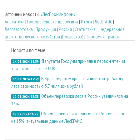
Источник новости:
«ЛесПромИнформ»
Аналитика
|
Грузоперевозка древесины
|
Итоги
|
ЛесЕГАИС
|
Лесозаготовка
|
Продукция
|
Россия
|
Статистика
|
Федеральное
агентство лесного хозяйства (Рослесхоз)
|
Экономика, рынок
Новости по теме:
Депутаты Госдумы приняли в первом чтении
14.03.2024 14:39
три закона в сфере ЛПК
В Красноярском крае выявили контрабанду
13.03.2024 13:39
леса стоимостью 5,7 миллиона рублей
Объем перевозки леса в России увеличился на
10.01.2024 15:38
13%
Объем перевозки древесины в России вырос
09.07.2024 16:29
на 15%: актуальные данные ЛесЕГАИС