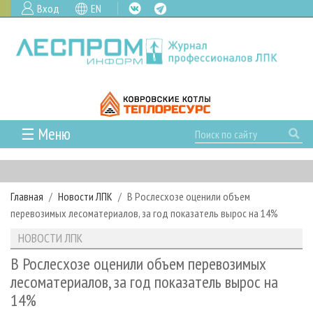
Вход
EN
☰ Меню
ГЛАВНАЯ
РУБРИКИ И ТЕМЫ
Главная
Новости ЛПК
В Рослесхозе оценили объем
РУБРИКИ ЖУРНАЛА
НОВОСТИ
перевозимых лесоматериалов, за год показатель вырос на 14%
ЛЕСНОЕ ХОЗЯЙСТВО
КАЛЕНДАРЬ СОБЫТИЙ
ПРОЕКТЫ ЛПИ
НОВОСТИ ЛПК
ЛЕСОЗАГОТОВКА
НОВОСТИ ЛПК
АНАЛИТИКА
АРХИВ
В Рослесхозе оценили объем перевозимых
ЛЕСОПИЛЕНИЕ
НОВОСТИ ЖУРНАЛА
ПРЕДПРИЯТИЯ ЛПК
АРХИВ ЖУРНАЛОВ
лесоматериалов, за год показатель вырос на
О ЖУРНАЛЕ
14%
ДЕРЕВООБРАБОТКА
НОВОСТИ КОМПАНИЙ
ЛЕСНЫЕ РЕГИОНЫ РОССИИ
СТАТЬИ
ПОДПИСКА
РЕКЛАМОДАТЕЛЯМ