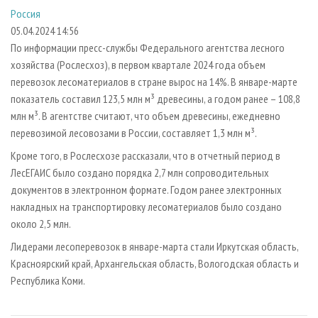
СУШКА ДРЕВЕСИНЫ
ПЕРСОНЫ
КОНТАКТЫ
РЕКЛАМА
Россия
05.04.2024 14:56
ПРОИЗВОДСТВО ДРЕВЕСНЫХ ПЛИТ
МОБИЛЬНЫЕ ВЫСТАВКИ
РЕКЛАМА НА САЙТЕ
По информации пресс-службы Федерального агентства лесного
ДЕРЕВЯННОЕ ДОМОСТРОЕНИЕ
ОФИЦИАЛЬНЫЕ ДЕЛЕГАЦИИ
хозяйства (Рослесхоз), в первом квартале 2024 года объем
ПРОИЗВОДСТВО МЕБЕЛИ
ПРИОРИТЕТНЫЕ ИНВЕСТПРОЕКТЫ
перевозок лесоматериалов в стране вырос на 14%. В январе-марте
показатель составил 123,5 млн м³ древесины, а годом ранее – 108,8
БИОЭНЕРГЕТИКА
RUSSIAN FORESTRY REVIEW
млн м³. В агентстве считают, что объем древесины, ежедневно
ЦБП
ГАЗЕТА ЛЕСПРОМФОРУМ
перевозимой лесовозами в России, составляет 1,3 млн м³.
ИНСТРУМЕНТ И МАТЕРИАЛЫ
БИБЛИОТЕКА СПЕЦИАЛИСТА
Кроме того, в Рослесхозе рассказали, что в отчетный период в
ЛесЕГАИС было создано порядка 2,7 млн сопроводительных
документов в электронном формате. Годом ранее электронных
накладных на транспортировку лесоматериалов было создано
около 2,5 млн.
Лидерами лесоперевозок в январе-марта стали Иркутская область,
Красноярский край, Архангельская область, Вологодская область и
Республика Коми.