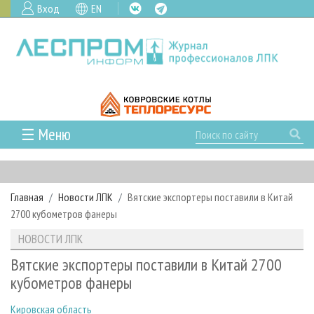
Вход
EN
☰ Меню
ГЛАВНАЯ
РУБРИКИ И ТЕМЫ
Главная
Новости ЛПК
Вятские экспортеры поставили в Китай
РУБРИКИ ЖУРНАЛА
НОВОСТИ
2700 кубометров фанеры
ЛЕСНОЕ ХОЗЯЙСТВО
КАЛЕНДАРЬ СОБЫТИЙ
ПРОЕКТЫ ЛПИ
НОВОСТИ ЛПК
ЛЕСОЗАГОТОВКА
НОВОСТИ ЛПК
АНАЛИТИКА
АРХИВ
Вятские экспортеры поставили в Китай 2700
ЛЕСОПИЛЕНИЕ
НОВОСТИ ЖУРНАЛА
ПРЕДПРИЯТИЯ ЛПК
АРХИВ ЖУРНАЛОВ
кубометров фанеры
О ЖУРНАЛЕ
ДЕРЕВООБРАБОТКА
НОВОСТИ КОМПАНИЙ
ЛЕСНЫЕ РЕГИОНЫ РОССИИ
СТАТЬИ
ПОДПИСКА
РЕКЛАМОДАТЕЛЯМ
Кировская область