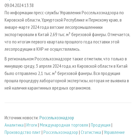
СУШКА ДРЕВЕСИНЫ
ПЕРСОНЫ
КОНТАКТЫ
РЕКЛАМА
09.04.2024 13:38
По информации пресс-службы Управления Россельхознадзора по
ПРОИЗВОДСТВО ДРЕВЕСНЫХ ПЛИТ
МОБИЛЬНЫЕ ВЫСТАВКИ
РЕКЛАМА НА САЙТЕ
Кировской области, Удмуртской Республике и Пермскому краю, в
ДЕРЕВЯННОЕ ДОМОСТРОЕНИЕ
ОФИЦИАЛЬНЫЕ ДЕЛЕГАЦИИ
январе-марте 2024 года вятские лесопромышленники
ПРОИЗВОДСТВО МЕБЕЛИ
экспортировали в Китай 2,69 тыс. м³ березовой фанеры. Отмечается,
ПРИОРИТЕТНЫЕ ИНВЕСТПРОЕКТЫ
что по итогам первого квартала прошлого года поставки этой
БИОЭНЕРГЕТИКА
RUSSIAN FORESTRY REVIEW
лесопродукции в КНР не осуществлялись.
ЦБП
ГАЗЕТА ЛЕСПРОМФОРУМ
В региональном Россельхознадзоре также отметили, что только в
ИНСТРУМЕНТ И МАТЕРИАЛЫ
БИБЛИОТЕКА СПЕЦИАЛИСТА
минувшую среду, 3 апреля 2024 года, из Кировской области в Китай
было отправлено 2,1 тыс. м³ березовой фанеры. Вся продукция
прошла процедуру лабораторной экспертизы, которая не выявила в
ней наличия карантинных вредных организмов.
Источник новости:
Россельхознадзор
Аналитика
|
Итоги
|
Международная торговля
|
Продукция
|
Производство плит
|
Россельхознадзор
|
Статистика
|
Управление