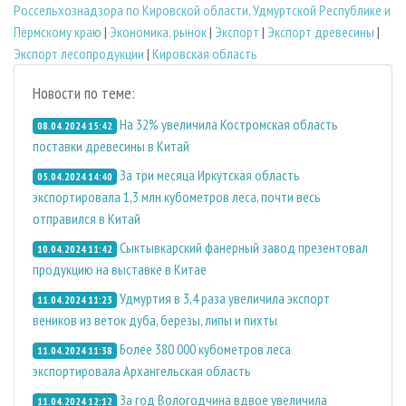
Россельхознадзора по Кировской области, Удмуртской Республике и
Пермскому краю
|
Экономика, рынок
|
Экспорт
|
Экспорт древесины
|
Экспорт лесопродукции
|
Кировская область
Новости по теме:
На 32% увеличила Костромская область
08.04.2024 15:42
поставки древесины в Китай
За три месяца Иркутская область
05.04.2024 14:40
экспортировала 1,3 млн кубометров леса, почти весь
отправился в Китай
Сыктывкарский фанерный завод презентовал
10.04.2024 11:42
продукцию на выставке в Китае
Удмуртия в 3,4 раза увеличила экспорт
11.04.2024 11:23
веников из веток дуба, березы, липы и пихты
Более 380 000 кубометров леса
11.04.2024 11:38
экспортировала Архангельская область
За год Вологодчина вдвое увеличила
11.04.2024 12:12