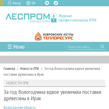
Вход
EN
☰ Меню
ГЛАВНАЯ
РУБРИКИ И ТЕМЫ
Главная
Новости ЛПК
За год Вологодчина вдвое увеличила
РУБРИКИ ЖУРНАЛА
НОВОСТИ
поставки древесины в Ирак
ЛЕСНОЕ ХОЗЯЙСТВО
КАЛЕНДАРЬ СОБЫТИЙ
ПРОЕКТЫ ЛПИ
НОВОСТИ ЛПК
ЛЕСОЗАГОТОВКА
НОВОСТИ ЛПК
АНАЛИТИКА
АРХИВ
За год Вологодчина вдвое увеличила поставки
ЛЕСОПИЛЕНИЕ
НОВОСТИ ЖУРНАЛА
ПРЕДПРИЯТИЯ ЛПК
АРХИВ ЖУРНАЛОВ
древесины в Ирак
О ЖУРНАЛЕ
ДЕРЕВООБРАБОТКА
НОВОСТИ КОМПАНИЙ
ЛЕСНЫЕ РЕГИОНЫ РОССИИ
СТАТЬИ
ПОДПИСКА
РЕКЛАМОДАТЕЛЯМ
Вологодская область