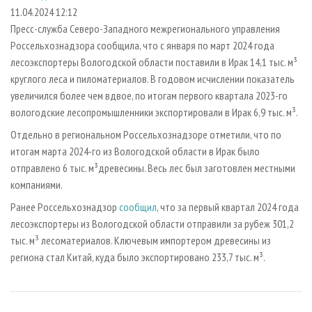
СУШКА ДРЕВЕСИНЫ
ПЕРСОНЫ
КОНТАКТЫ
РЕКЛАМА
11.04.2024 12:12
Пресс-служба Северо-Западного межрегионального управления
ПРОИЗВОДСТВО ДРЕВЕСНЫХ ПЛИТ
МОБИЛЬНЫЕ ВЫСТАВКИ
РЕКЛАМА НА САЙТЕ
Россельхознадзора сообщила, что с января по март 2024 года
ДЕРЕВЯННОЕ ДОМОСТРОЕНИЕ
ОФИЦИАЛЬНЫЕ ДЕЛЕГАЦИИ
лесоэкспортеры Вологодской области поставили в Ирак 14,1 тыс. м³
ПРОИЗВОДСТВО МЕБЕЛИ
круглого леса и пиломатериалов. В годовом исчислении показатель
ПРИОРИТЕТНЫЕ ИНВЕСТПРОЕКТЫ
увеличился более чем вдвое, по итогам первого квартала 2023-го
БИОЭНЕРГЕТИКА
RUSSIAN FORESTRY REVIEW
вологодские лесопромышленники экспортировали в Ирак 6,9 тыс. м³.
ЦБП
ГАЗЕТА ЛЕСПРОМФОРУМ
Отдельно в региональном Россельхознадзоре отметили, что по
ИНСТРУМЕНТ И МАТЕРИАЛЫ
БИБЛИОТЕКА СПЕЦИАЛИСТА
итогам марта 2024-го из Вологодской области в Ирак было
отправлено 6 тыс. м³древесины. Весь лес был заготовлен местными
компаниями.
Ранее Россельхознадзор
сообщил
, что за первый квартал 2024 года
лесоэкспортеры из Вологодской области отправили за рубеж 301,2
тыс. м³ лесоматериалов. Ключевым импортером древесины из
региона стал Китай, куда было экспортировано 233,7 тыс. м³.