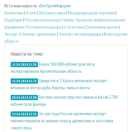
Источник новости:
«ЛесПромИнформ»
Аналитика
|
Итоги
|
Лесозаготовка
|
Международная торговля
|
Подборки
|
Россельхознадзор
|
Северо-Западное межрегиональное
управление Россельхознадзора
|
Статистика
|
Экономика, рынок
|
Экспорт
|
Экспорт древесины
|
Экспорт лесопродукции
|
Вологодская
область
Новости по теме:
Более 380 000 кубометров леса
11.04.2024 11:38
экспортировала Архангельская область
Удмуртия в 3,4 раза увеличила экспорт
11.04.2024 11:23
веников из веток дуба, березы, липы и пихты
Вятские экспортеры поставили в Китай 2700
09.04.2024 13:38
кубометров фанеры
За три года Россия увеличила экспорт
12.04.2024 13:51
пиломатериалов из ценных пород древесины и заготовку
такого леса