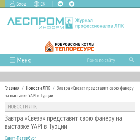
Вход
EN
☰ Меню
ГЛАВНАЯ
РУБРИКИ И ТЕМЫ
Главная
Новости ЛПК
Завтра «Свеза» представит свою фанеру
РУБРИКИ ЖУРНАЛА
НОВОСТИ
на выставке YAPI в Турции
ЛЕСНОЕ ХОЗЯЙСТВО
КАЛЕНДАРЬ СОБЫТИЙ
ПРОЕКТЫ ЛПИ
НОВОСТИ ЛПК
ЛЕСОЗАГОТОВКА
НОВОСТИ ЛПК
АНАЛИТИКА
АРХИВ
Завтра «Свеза» представит свою фанеру на
ЛЕСОПИЛЕНИЕ
НОВОСТИ ЖУРНАЛА
ПРЕДПРИЯТИЯ ЛПК
АРХИВ ЖУРНАЛОВ
выставке YAPI в Турции
О ЖУРНАЛЕ
ДЕРЕВООБРАБОТКА
НОВОСТИ КОМПАНИЙ
ЛЕСНЫЕ РЕГИОНЫ РОССИИ
СТАТЬИ
ПОДПИСКА
РЕКЛАМОДАТЕЛЯМ
Санкт-Петербург