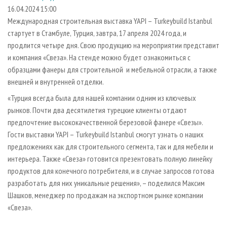
СУШКА ДРЕВЕСИНЫ
ПЕРСОНЫ
КОНТАКТЫ
РЕКЛАМА
16.04.2024 15:00
Международная строительная выставка YAPI – Turkeybuild Istanbul
ПРОИЗВОДСТВО ДРЕВЕСНЫХ ПЛИТ
МОБИЛЬНЫЕ ВЫСТАВКИ
РЕКЛАМА НА САЙТЕ
стартует в Стамбуле, Турция, завтра, 17 апреля 2024 года, и
ДЕРЕВЯННОЕ ДОМОСТРОЕНИЕ
ОФИЦИАЛЬНЫЕ ДЕЛЕГАЦИИ
продлится четыре дня. Свою продукцию на мероприятии представит
ПРОИЗВОДСТВО МЕБЕЛИ
и компания «Свеза». На стенде можно будет ознакомиться с
ПРИОРИТЕТНЫЕ ИНВЕСТПРОЕКТЫ
образцами фанеры для строительной и мебельной отрасли, а также
БИОЭНЕРГЕТИКА
RUSSIAN FORESTRY REVIEW
внешней и внутренней отделки.
ЦБП
ГАЗЕТА ЛЕСПРОМФОРУМ
«Турция всегда была для нашей компании одним из ключевых
ИНСТРУМЕНТ И МАТЕРИАЛЫ
БИБЛИОТЕКА СПЕЦИАЛИСТА
рынков. Почти два десятилетия турецкие клиенты отдают
предпочтение высококачественной березовой фанере «Свезы».
Гости выставки YAPI – Turkeybuild Istanbul смогут узнать о наших
предложениях как для строительного сегмента, так и для мебели и
интерьера. Также «Свеза» готовится презентовать полную линейку
продуктов для конечного потребителя, и в случае запросов готова
разработать для них уникальные решения», – поделился Максим
Шашков, менеджер по продажам на экспортном рынке компании
«Свеза».