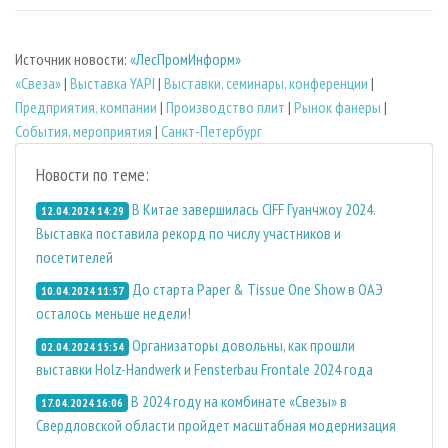
Источник новости:
«ЛесПромИнформ»
«Свеза»
|
Выставка YAPI
|
Выставки, семинары, конференции
|
Предприятия, компании
|
Производство плит
|
Рынок фанеры
|
События, мероприятия
|
Санкт-Петербург
Новости по теме:
В Китае завершилась CIFF Гуанчжоу 2024.
12.04.2024 14:29
Выставка поставила рекорд по числу участников и
посетителей
До старта Paper & Tissue One Show в ОАЭ
10.04.2024 11:57
осталось меньше недели!
Организаторы довольны, как прошли
02.04.2024 15:54
выставки Holz-Handwerk и Fensterbau Frontale 2024 года
В 2024 году на комбинате «Свезы» в
17.04.2024 16:06
Свердловской области пройдет масштабная модернизация