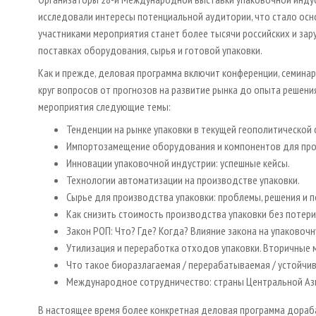
исследовали интересы потенциальной аудитории, что стало осн
участниками мероприятия станет более тысячи российских и за
поставках оборудования, сырья и готовой упаковки.
Как и прежде, деловая программа включит конференции, семинар
круг вопросов от прогнозов на развитие рынка до опыта решени
мероприятия следующие темы:
Тенденции на рынке упаковки в текущей геополитической 
Импортозамещение оборудования и компонентов для про
Инновации упаковочной индустрии: успешные кейсы.
Технологии автоматизации на производстве упаковки.
Сырье для производства упаковки: проблемы, решения и п
Как снизить стоимость производства упаковки без потери
Закон РОП: Что? Где? Когда? Влияние закона на упаковоч
Утилизация и переработка отходов упаковки. Вторичные 
Что такое биоразлагаемая / перерабатываемая / устойчива
Международное сотрудничество: страны Центральной Ази
В настоящее время более конкретная деловая программа дораб