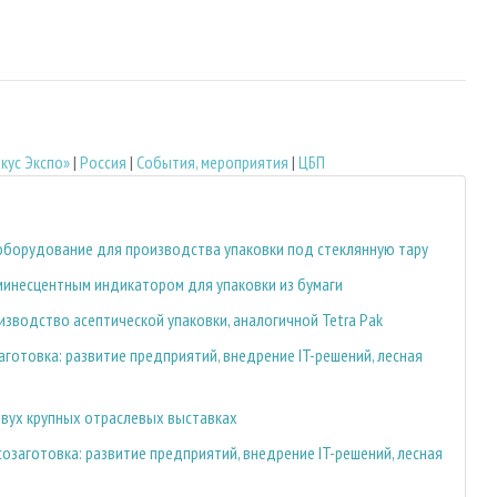
кус Экспо»
|
Россия
|
События, мероприятия
|
ЦБП
 оборудование для производства упаковки под стеклянную тару
минесцентным индикатором для упаковки из бумаги
зводство асептической упаковки, аналогичной Tetra Pak
готовка: развитие предприятий, внедрение IT-решений, лесная
 двух крупных отраслевых выставках
озаготовка: развитие предприятий, внедрение IT-решений, лесная