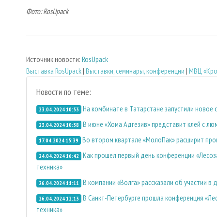
Фото: RosUpack
Источник новости:
RosUpack
Выставка RosUpack
|
Выставки, семинары, конференции
|
МВЦ «Кро
Новости по теме:
На комбинате в Татарстане запустили новое
23.04.2024 10:53
В июне «Хома Адгезив» представит клей с лю
23.04.2024 10:38
Во втором квартале «МолоПак» расширит прои
17.04.2024 15:39
Как прошел первый день конференции «Лесоза
24.04.2024 16:42
техника»
В компании «Волга» рассказали об участии в
26.04.2024 11:11
В Санкт-Петербурге прошла конференция «Лес
26.04.2024 12:13
техника»