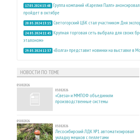
Группа компаний «Карелия Палп» анонсировал
17.05.2024 13:48
пройдет в октябре
Светогорский ЦБК стал участником Дня эксп
20.05.2024 13:15
Крупная торговая сеть выбрала для своих б
24.05.2024 11:45
эталоном»
«Волга» представит новинки на выставке в М
29.05.2024 12:37
НОВОСТИ ПО ТЕМЕ
05.08.2026
05.08.2026
«Свеза» и ММПОФ объединили
производственные системы
05.08.2026
05.08.2026
Лесосибирский ЛДК №1 автоматизировал
укладку мешков с пеллетами