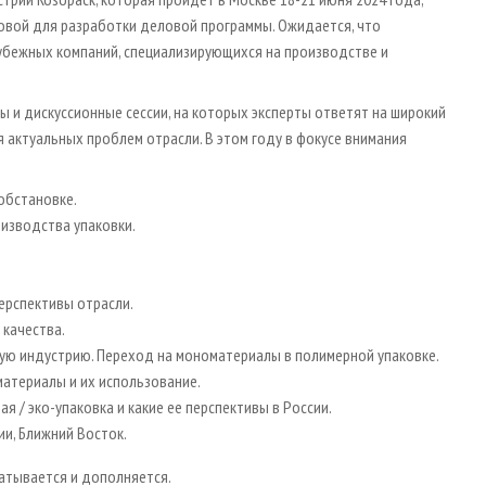
овой для разработки деловой программы. Ожидается, что
рубежных компаний, специализирующихся на производстве и
ы и дискуссионные сессии, на которых эксперты ответят на широкий
я актуальных проблем отрасли. В этом году в фокусе внимания
обстановке.
изводства упаковки.
ерспективы отрасли.
 качества.
ную индустрию. Переход на мономатериалы в полимерной упаковке.
материалы и их использование.
я / эко-упаковка и какие ее перспективы в России.
и, Ближний Восток.
атывается и дополняется.