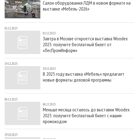
Салон оборудования ЛДМ в новом формате на
СУШКА ДРЕВЕСИНЫ
ПЕРСОНЫ
КОНТАКТЫ
РЕКЛАМА
выставке «Мебель-2026»
ПРОИЗВОДСТВО ДРЕВЕСНЫХ ПЛИТ
МОБИЛЬНЫЕ ВЫСТАВКИ
РЕКЛАМА НА САЙТЕ
ДЕРЕВЯННОЕ ДОМОСТРОЕНИЕ
ОФИЦИАЛЬНЫЕ ДЕЛЕГАЦИИ
01.12.2025
01.12.2025
ПРОИЗВОДСТВО МЕБЕЛИ
ПРИОРИТЕТНЫЕ ИНВЕСТПРОЕКТЫ
Завтра в Москве откроется выставка Woodex
2025: получите бесплатный билет от
БИОЭНЕРГЕТИКА
RUSSIAN FORESTRY REVIEW
«ЛесПромИнформ»
ЦБП
ГАЗЕТА ЛЕСПРОМФОРУМ
19.11.2025
ИНСТРУМЕНТ И МАТЕРИАЛЫ
БИБЛИОТЕКА СПЕЦИАЛИСТА
19.11.2025
В 2025 году выставка «Мебель» предлагает
новые форматы деловой программы
06.11.2025
06.11.2025
Меньше месяца осталось до выставки Woodex
2025: получите бесплатный билет с нашим
промокодом
29.10.2025