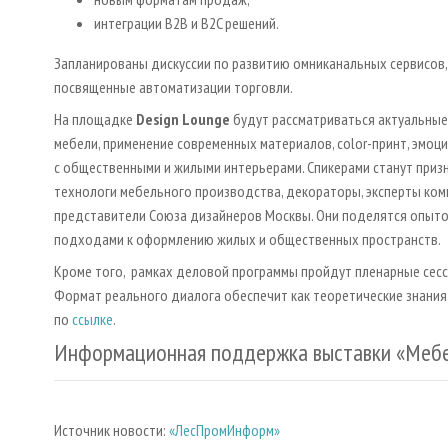
интеграции B2B и B2C решений.
Запланированы дискуссии по развитию омниканальных сервисов,
посвященные автоматизации торговли.
На площадке
Design Lounge
будут рассматриваться актуальные
мебели, применение современных материалов, color-принт, эмо
с общественными и жилыми интерьерами. Спикерами станут приз
технологи мебельного производства, декораторы, эксперты ком
представители Союза дизайнеров Москвы. Они поделятся опыто
подходами к оформлению жилых и общественных пространств.
Кроме того, рамках деловой программы пройдут пленарные сессии
Формат реального диалога обеспечит как теоретические знания,
по
ссылке
.
Информационная поддержка выставки «Мебе
Источник новости:
«ЛесПромИнформ»