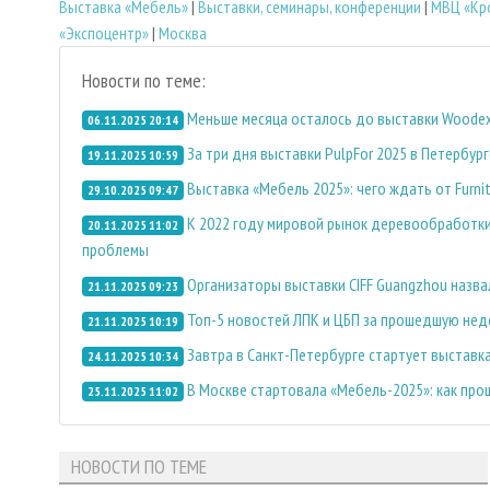
Выставка «Мебель»
|
Выставки, семинары, конференции
|
МВЦ «Кро
«Экспоцентр»
|
Москва
Новости по теме:
Меньше месяца осталось до выставки Woodex
06.11.2025 20:14
За три дня выставки PulpFor 2025 в Петербу
19.11.2025 10:59
Выставка «Мебель 2025»: чего ждать от Furnitu
29.10.2025 09:47
К 2022 году мировой рынок деревообработки
20.11.2025 11:02
проблемы
Организаторы выставки CIFF Guangzhou назва
21.11.2025 09:23
Топ-5 новостей ЛПК и ЦБП за прошедшую не
21.11.2025 10:19
Завтра в Санкт-Петербурге стартует выставка
24.11.2025 10:34
В Москве стартовала «Мебель-2025»: как про
25.11.2025 11:02
НОВОСТИ ПО ТЕМЕ