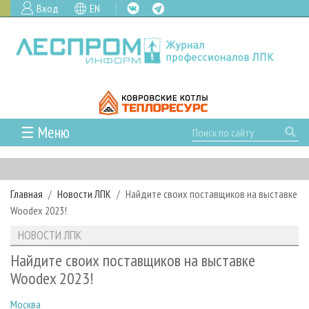
Вход
EN
☰ Меню
ГЛАВНАЯ
РУБРИКИ И ТЕМЫ
Главная
Новости ЛПК
Найдите своих поставщиков на выставке
РУБРИКИ ЖУРНАЛА
НОВОСТИ
Woodex 2023!
ЛЕСНОЕ ХОЗЯЙСТВО
КАЛЕНДАРЬ СОБЫТИЙ
ПРОЕКТЫ ЛПИ
НОВОСТИ ЛПК
ЛЕСОЗАГОТОВКА
НОВОСТИ ЛПК
АНАЛИТИКА
АРХИВ
Найдите своих поставщиков на выставке
ЛЕСОПИЛЕНИЕ
НОВОСТИ ЖУРНАЛА
ПРЕДПРИЯТИЯ ЛПК
АРХИВ ЖУРНАЛОВ
Woodex 2023!
О ЖУРНАЛЕ
ДЕРЕВООБРАБОТКА
НОВОСТИ КОМПАНИЙ
ЛЕСНЫЕ РЕГИОНЫ РОССИИ
СТАТЬИ
ПОДПИСКА
РЕКЛАМОДАТЕЛЯМ
Москва