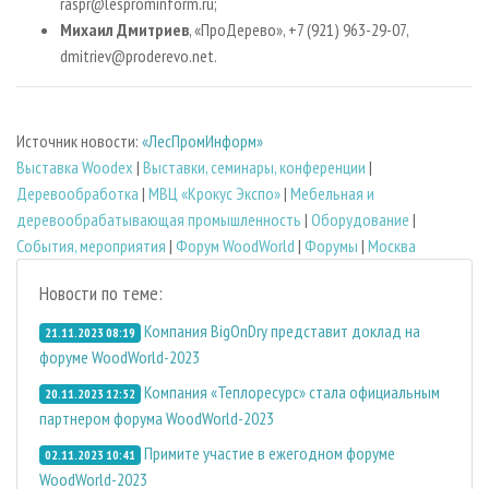
raspr@lesprominform.ru;
Михаил Дмитриев
, «ПроДерево», +7 (921) 963-29-07,
dmitriev@proderevo.net.
Источник новости:
«ЛесПромИнформ»
Выставка Woodex
|
Выставки, семинары, конференции
|
Деревообработка
|
МВЦ «Крокус Экспо»
|
Мебельная и
деревообрабатывающая промышленность
|
Оборудование
|
События, мероприятия
|
Форум WoodWorld
|
Форумы
|
Москва
Новости по теме:
Компания BigOnDry представит доклад на
21.11.2023 08:19
форуме WoodWorld-2023
Компания «Теплоресурс» стала официальным
20.11.2023 12:52
партнером форума WoodWorld-2023
Примите участие в ежегодном форуме
02.11.2023 10:41
WoodWorld-2023