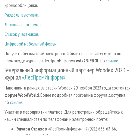
кромкооблицовки.
Разделы выставки
.
Деловая программа
.
Список участников
.
Цифровой мебельный форум
.
Получить бесплатный электронный билет на выставку можно по
промокоду журнала «ЛесПромИнформ»
wdx23iENOL
по
ссылке
.
Генеральный информационный партнер Woodex 2023 –
журнал
«ЛесПромИнформ»
.
Напомним, в рамках выставки Woodex 29 ноября 2023 года состоится
форум WoodWorld
. Более подробная программа форума доступна
по
ссылке
.
Участие в мероприятии платное. Для регистрации обращайтесь к
нашим специалистам по телефонам и электронной почте:
Эдуард Страхов
, «ЛесПромИнформ», +7 (921) 635-63-66,