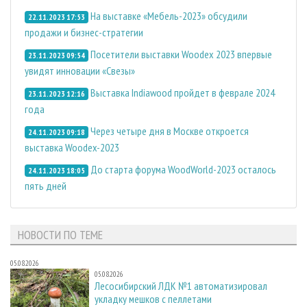
На выставке «Мебель-2023» обсудили
22.11.2023 17:53
продажи и бизнес-стратегии
Посетители выставки Woodex 2023 впервые
23.11.2023 09:54
увидят инновации «Свезы»
Выставка Indiawood пройдет в феврале 2024
23.11.2023 12:16
года
Через четыре дня в Москве откроется
24.11.2023 09:18
выставка Woodex-2023
До старта форума WoodWorld-2023 осталось
24.11.2023 18:05
пять дней
НОВОСТИ ПО ТЕМЕ
05.08.2026
05.08.2026
Лесосибирский ЛДК №1 автоматизировал
укладку мешков с пеллетами