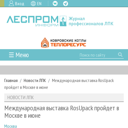
Вход
EN
☰ Меню
ГЛАВНАЯ
РУБРИКИ И ТЕМЫ
Главная
Новости ЛПК
Международная выставка RosUpack
РУБРИКИ ЖУРНАЛА
НОВОСТИ
пройдет в Москве в июне
ЛЕСНОЕ ХОЗЯЙСТВО
КАЛЕНДАРЬ СОБЫТИЙ
ПРОЕКТЫ ЛПИ
НОВОСТИ ЛПК
ЛЕСОЗАГОТОВКА
НОВОСТИ ЛПК
АНАЛИТИКА
АРХИВ
Международная выставка RosUpack пройдет в
ЛЕСОПИЛЕНИЕ
НОВОСТИ ЖУРНАЛА
ПРЕДПРИЯТИЯ ЛПК
АРХИВ ЖУРНАЛОВ
Москве в июне
О ЖУРНАЛЕ
ДЕРЕВООБРАБОТКА
НОВОСТИ КОМПАНИЙ
ЛЕСНЫЕ РЕГИОНЫ РОССИИ
СТАТЬИ
ПОДПИСКА
РЕКЛАМОДАТЕЛЯМ
Москва