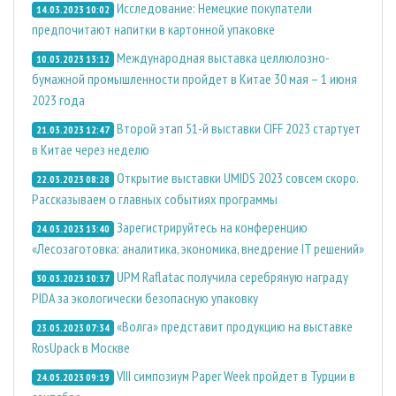
Исследование: Немецкие покупатели
14.03.2023 10:02
предпочитают напитки в картонной упаковке
Международная выставка целлюлозно-
10.03.2023 13:12
бумажной промышленности пройдет в Китае 30 мая – 1 июня
2023 года
Второй этап 51-й выставки CIFF 2023 стартует
21.03.2023 12:47
в Китае через неделю
Открытие выставки UMIDS 2023 совсем скоро.
22.03.2023 08:28
Рассказываем о главных событиях программы
Зарегистрируйтесь на конференцию
24.03.2023 13:40
«Лесозаготовка: аналитика, экономика, внедрение IT решений»
UPM Raflatac получила серебряную награду
30.03.2023 10:37
PIDA за экологически безопасную упаковку
«Волга» представит продукцию на выставке
23.05.2023 07:34
RosUpack в Москве
VIII симпозиум Paper Week пройдет в Турции в
24.05.2023 09:19