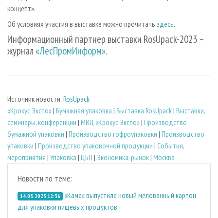
концепт».
Об условиях участия в выставке можно прочитать
здесь
.
Информационный партнер выставки RosUpack-2023 –
журнал
«ЛесПромИнформ»
.
Источник новости:
RosUpack
«Крокус Экспо»
|
Бумажная упаковка
|
Выставка RosUpack
|
Выставки,
семинары, конференции
|
МВЦ «Крокус Экспо»
|
Производство
бумажной упаковки
|
Производство гофроупаковки
|
Производство
упаковки
|
Производство упаковочной продукции
|
События,
мероприятия
|
Упаковка
|
ЦБП
|
Экономика, рынок
|
Москва
Новости по теме:
«Кама» выпустила новый мелованный картон
14.03.2023 12:36
для упаковки пищевых продуктов