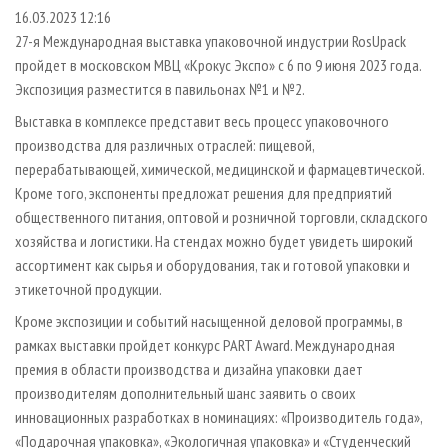
СУШКА ДРЕВЕСИНЫ
ПЕРСОНЫ
КОНТАКТЫ
РЕКЛАМА
16.03.2023 12:16
27-я Международная выставка упаковочной индустрии RosUpack
ПРОИЗВОДСТВО ДРЕВЕСНЫХ ПЛИТ
МОБИЛЬНЫЕ ВЫСТАВКИ
РЕКЛАМА НА САЙТЕ
пройдет в московском МВЦ «Крокус Экспо» с 6 по 9 июня 2023 года.
ДЕРЕВЯННОЕ ДОМОСТРОЕНИЕ
ОФИЦИАЛЬНЫЕ ДЕЛЕГАЦИИ
Экспозиция разместится в павильонах №1 и №2.
ПРОИЗВОДСТВО МЕБЕЛИ
ПРИОРИТЕТНЫЕ ИНВЕСТПРОЕКТЫ
Выставка в комплексе представит весь процесс упаковочного
БИОЭНЕРГЕТИКА
производства для различных отраслей: пищевой,
RUSSIAN FORESTRY REVIEW
перерабатывающей, химической, медицинской и фармацевтической.
ЦБП
ГАЗЕТА ЛЕСПРОМФОРУМ
Кроме того, экспоненты предложат решения для предприятий
ИНСТРУМЕНТ И МАТЕРИАЛЫ
БИБЛИОТЕКА СПЕЦИАЛИСТА
общественного питания, оптовой и розничной торговли, складского
хозяйства и логистики. На стендах можно будет увидеть широкий
ассортимент как сырья и оборудования, так и готовой упаковки и
этикеточной продукции.
Кроме экспозиции и событий насыщенной деловой программы, в
рамках выставки пройдет конкурс PART Award. Международная
премия в области производства и дизайна упаковки дает
производителям дополнительный шанс заявить о своих
инновационных разработках в номинациях: «Производитель года»,
«Подарочная упаковка», «Экологичная упаковка» и «Студенческий