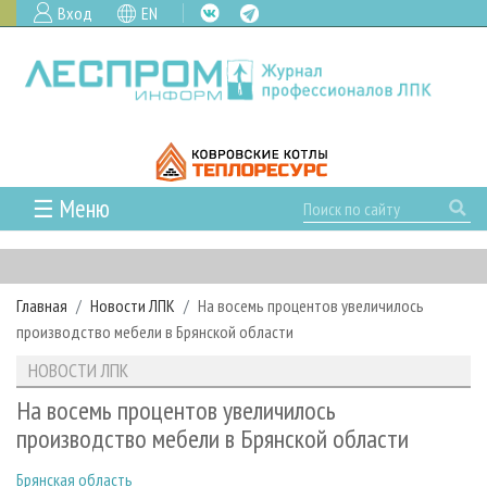
Вход
EN
☰ Меню
ГЛАВНАЯ
РУБРИКИ И ТЕМЫ
Главная
Новости ЛПК
На восемь процентов увеличилось
РУБРИКИ ЖУРНАЛА
НОВОСТИ
производство мебели в Брянской области
ЛЕСНОЕ ХОЗЯЙСТВО
КАЛЕНДАРЬ СОБЫТИЙ
ПРОЕКТЫ ЛПИ
НОВОСТИ ЛПК
ЛЕСОЗАГОТОВКА
НОВОСТИ ЛПК
АНАЛИТИКА
АРХИВ
На восемь процентов увеличилось
ЛЕСОПИЛЕНИЕ
НОВОСТИ ЖУРНАЛА
ПРЕДПРИЯТИЯ ЛПК
АРХИВ ЖУРНАЛОВ
производство мебели в Брянской области
О ЖУРНАЛЕ
ДЕРЕВООБРАБОТКА
НОВОСТИ КОМПАНИЙ
ЛЕСНЫЕ РЕГИОНЫ РОССИИ
СТАТЬИ
ПОДПИСКА
РЕКЛАМОДАТЕЛЯМ
Брянская область