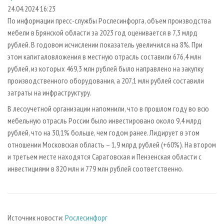
СУШКА ДРЕВЕСИНЫ
ПЕРСОНЫ
КОНТАКТЫ
РЕКЛАМА
24.04.2024 16:23
По информации пресс-службы Рослесинфорга, объем производства
ПРОИЗВОДСТВО ДРЕВЕСНЫХ ПЛИТ
МОБИЛЬНЫЕ ВЫСТАВКИ
РЕКЛАМА НА САЙТЕ
мебели в Брянской области за 2023 год оценивается в 7,3 млрд
ДЕРЕВЯННОЕ ДОМОСТРОЕНИЕ
ОФИЦИАЛЬНЫЕ ДЕЛЕГАЦИИ
рублей. В годовом исчислении показатель увеличился на 8%. При
ПРОИЗВОДСТВО МЕБЕЛИ
этом капиталовложения в местную отрасль составили 676,4 млн
ПРИОРИТЕТНЫЕ ИНВЕСТПРОЕКТЫ
рублей, из которых 469,3 млн рублей было направлено на закупку
БИОЭНЕРГЕТИКА
RUSSIAN FORESTRY REVIEW
производственного оборудования, а 207,1 млн рублей составили
ЦБП
ГАЗЕТА ЛЕСПРОМФОРУМ
затраты на инфраструктуру.
ИНСТРУМЕНТ И МАТЕРИАЛЫ
БИБЛИОТЕКА СПЕЦИАЛИСТА
В лесоучетной организации напомнили, что в прошлом году во всю
мебельную отрасль России было инвестировано около 9,4 млрд
рублей, что на 30,1% больше, чем годом ранее. Лидирует в этом
отношении Московская область – 1,9 млрд рублей (+60%). На втором
и третьем месте находятся Саратовская и Пензенская области с
инвестициями в 820 млн и 779 млн рублей соответственно.
Источник новости:
Рослесинфорг