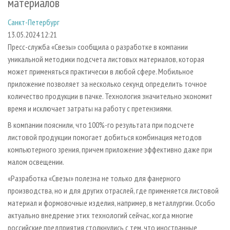
материалов
СУШКА ДРЕВЕСИНЫ
ПЕРСОНЫ
КОНТАКТЫ
РЕКЛАМА
Санкт-Петербург
ПРОИЗВОДСТВО ДРЕВЕСНЫХ ПЛИТ
МОБИЛЬНЫЕ ВЫСТАВКИ
РЕКЛАМА НА САЙТЕ
13.05.2024 12:21
ДЕРЕВЯННОЕ ДОМОСТРОЕНИЕ
ОФИЦИАЛЬНЫЕ ДЕЛЕГАЦИИ
Пресс-служба «Свезы» сообщила о разработке в компании
ПРОИЗВОДСТВО МЕБЕЛИ
ПРИОРИТЕТНЫЕ ИНВЕСТПРОЕКТЫ
уникальной методики подсчета листовых материалов, которая
может применяться практически в любой сфере. Мобильное
БИОЭНЕРГЕТИКА
RUSSIAN FORESTRY REVIEW
приложение позволяет за несколько секунд определить точное
ЦБП
ГАЗЕТА ЛЕСПРОМФОРУМ
количество продукции в пачке. Технология значительно экономит
время и исключает затраты на работу с претензиями.
ИНСТРУМЕНТ И МАТЕРИАЛЫ
БИБЛИОТЕКА СПЕЦИАЛИСТА
В компании пояснили, что 100%-го результата при подсчете
листовой продукции помогает добиться комбинация методов
компьютерного зрения, причем приложение эффективно даже при
малом освещении.
«Разработка «Свезы» полезна не только для фанерного
производства, но и для других отраслей, где применяется листовой
материал и формовочные изделия, например, в металлургии. Особо
актуально внедрение этих технологий сейчас, когда многие
российские предприятия столкнулись с тем, что иностранные