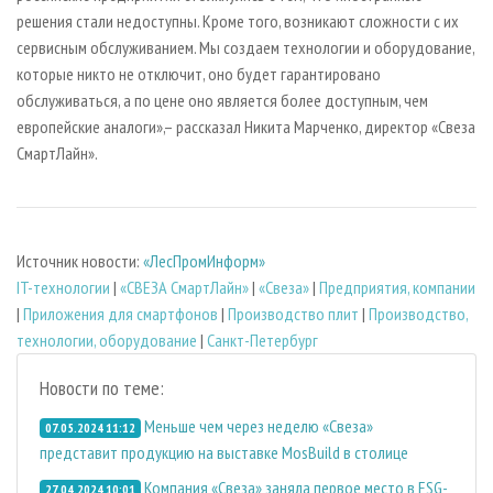
решения стали недоступны. Кроме того, возникают сложности с их
сервисным обслуживанием. Мы создаем технологии и оборудование,
которые никто не отключит, оно будет гарантировано
обслуживаться, а по цене оно является более доступным, чем
европейские аналоги»,– рассказал Никита Марченко, директор «Свеза
СмартЛайн».
Источник новости:
«ЛесПромИнформ»
IT-технологии
|
«СВЕЗА СмартЛайн»
|
«Свеза»
|
Предприятия, компании
|
Приложения для смартфонов
|
Производство плит
|
Производство,
технологии, оборудование
|
Санкт-Петербург
Новости по теме:
Меньше чем через неделю «Свеза»
07.05.2024 11:12
представит продукцию на выставке MosBuild в столице
Компания «Свеза» заняла первое место в ESG-
27.04.2024 10:01