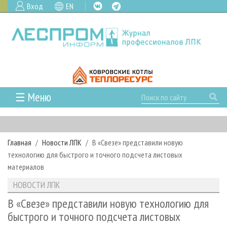
Вход
EN
☰ Меню
ГЛАВНАЯ
РУБРИКИ И ТЕМЫ
Главная
Новости ЛПК
В «Свезе» представили новую
РУБРИКИ ЖУРНАЛА
НОВОСТИ
технологию для быстрого и точного подсчета листовых
ЛЕСНОЕ ХОЗЯЙСТВО
КАЛЕНДАРЬ СОБЫТИЙ
материалов
ПРОЕКТЫ ЛПИ
ЛЕСОЗАГОТОВКА
НОВОСТИ ЛПК
АНАЛИТИКА
НОВОСТИ ЛПК
АРХИВ
ЛЕСОПИЛЕНИЕ
НОВОСТИ ЖУРНАЛА
ПРЕДПРИЯТИЯ ЛПК
АРХИВ ЖУРНАЛОВ
В «Свезе» представили новую технологию для
О ЖУРНАЛЕ
быстрого и точного подсчета листовых
ДЕРЕВООБРАБОТКА
НОВОСТИ КОМПАНИЙ
ЛЕСНЫЕ РЕГИОНЫ РОССИИ
СТАТЬИ
ПОДПИСКА
РЕКЛАМОДАТЕЛЯМ