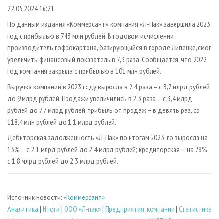
СУШКА ДРЕВЕСИНЫ
ПЕРСОНЫ
КОНТАКТЫ
РЕКЛАМА
22.05.2024 16:21
ПРОИЗВОДСТВО ДРЕВЕСНЫХ ПЛИТ
МОБИЛЬНЫЕ ВЫСТАВКИ
По данным издания «Коммерсант», компания «Л-Пак» завершила 2023
РЕКЛАМА НА САЙТЕ
год с прибылью в 743 млн рублей. В годовом исчислении
ДЕРЕВЯННОЕ ДОМОСТРОЕНИЕ
ОФИЦИАЛЬНЫЕ ДЕЛЕГАЦИИ
производитель гофрокартона, базирующийся в городе Липецке, смог
ПРОИЗВОДСТВО МЕБЕЛИ
ПРИОРИТЕТНЫЕ ИНВЕСТПРОЕКТЫ
увеличить финансовый показатель в 7,3 раза. Сообщается, что 2022
БИОЭНЕРГЕТИКА
год компания закрыла с прибылью в 101 млн рублей.
RUSSIAN FORESTRY REVIEW
Выручка компании в 2023 году выросла в 2,4 раза – с 3,7 млрд рублей
ЦБП
ГАЗЕТА ЛЕСПРОМФОРУМ
до 9 млрд рублей. Продажи увеличились в 2,3 раза – с 3,4 млрд
ИНСТРУМЕНТ И МАТЕРИАЛЫ
БИБЛИОТЕКА СПЕЦИАЛИСТА
рублей до 7,7 млрд рублей, прибыль от продаж – в девять раз, со
118,4 млн рублей до 1,1 млрд рублей.
Дебиторская задолженность «Л-Пак» по итогам 2023-го выросла на
13% – с 2,1 млрд рублей до 2,4 млрд рублей; кредиторская – на 28%,
с 1,8 млрд рублей до 2,3 млрд рублей.
Источник новости:
«Коммерсант»
Аналитика
|
Итоги
|
ООО «Л-пак»
|
Предприятия, компании
|
Статистика