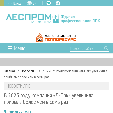
Вход
EN
☰ Меню
ГЛАВНАЯ
РУБРИКИ И ТЕМЫ
Главная
Новости ЛПК
В 2023 году компания «Л-Пак» увеличила
РУБРИКИ ЖУРНАЛА
НОВОСТИ
прибыль более чем в семь раз
ЛЕСНОЕ ХОЗЯЙСТВО
КАЛЕНДАРЬ СОБЫТИЙ
ПРОЕКТЫ ЛПИ
НОВОСТИ ЛПК
ЛЕСОЗАГОТОВКА
НОВОСТИ ЛПК
АНАЛИТИКА
АРХИВ
В 2023 году компания «Л-Пак» увеличила
ЛЕСОПИЛЕНИЕ
НОВОСТИ ЖУРНАЛА
ПРЕДПРИЯТИЯ ЛПК
АРХИВ ЖУРНАЛОВ
прибыль более чем в семь раз
О ЖУРНАЛЕ
ДЕРЕВООБРАБОТКА
НОВОСТИ КОМПАНИЙ
ЛЕСНЫЕ РЕГИОНЫ РОССИИ
СТАТЬИ
ПОДПИСКА
РЕКЛАМОДАТЕЛЯМ
Липецкая область