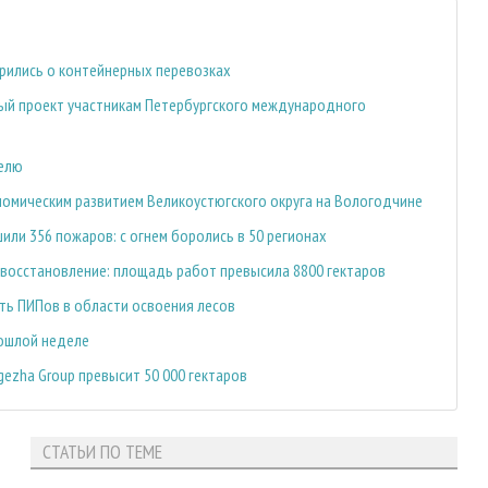
орились о контейнерных перевозках
ный проект участникам Петербургского международного
делю
номическим развитием Великоустюгского округа на Вологодчине
или 356 пожаров: с огнем боролись в 50 регионах
овосстановление: площадь работ превысила 8800 гектаров
ть ПИПов в области освоения лесов
рошлой неделе
ezha Group превысит 50 000 гектаров
СТАТЬИ ПО ТЕМЕ