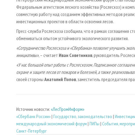
Федеральным агентством лесного хозяйства (Рослесхоз) и комп
совместную работу над созданием эффективных методов реализ
инвестиционных проектов в области освоения лесов.
Пресс-служба Рослесхоза сообщила, что в рамках соглашения с
обмениваться опытом устойчивого экологического развития.
«Сотрудничество Рослесхоза и «Сбербанка» позволит улучшить экол
инициативы»
, – считает
Иван Советников
, руководитель Рослесх
«У нас большой опыт работы с Рослесхозом. Подписанное соглашен
охране и защите лесов от пожаров и болезней, а также реализовыв
своей стороны
Анатолий Попов
, заместитель председателя пра
Источник новости:
«ЛесПромИнформ»
«Сбербанк России»
|
Государство, законодательство
|
Инвестици
международный экономический форум
|
ПИПы
|
События, меропр
Санкт-Петербург