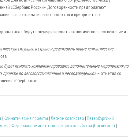
анией «Сбербанк России». Договоренности предполагают
ации лесных климатических проектов и приоритетных
тороны также будут популяризировать экологическое просвещение и
огическую ситуацию в стране и реализовать новые климатические
оза.
ие будет помогать компаниям проводить дополнительные мероприятия по
ать проекты по лесовосстановлению и лесоразведению»
, – отметил со
вления «Сбербанка».
и
|
Климатические проекты
|
Лесное хозяйство
|
Петербургский
иятия
|
Федеральное агентство лесного хозяйства (Рослесхоз)
|