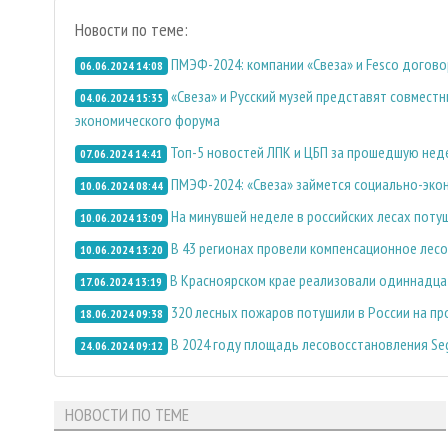
Новости по теме:
ПМЭФ-2024: компании «Свеза» и Fesco догов
06.06.2024 14:08
«Свеза» и Русский музей представят совмест
04.06.2024 15:35
экономического форума
Топ-5 новостей ЛПК и ЦБП за прошедшую не
07.06.2024 14:41
ПМЭФ-2024: «Свеза» займется социально-эко
10.06.2024 08:44
На минувшей неделе в российских лесах потуш
10.06.2024 13:09
В 43 регионах провели компенсационное лес
10.06.2024 13:20
В Красноярском крае реализовали одиннадца
17.06.2024 13:19
320 лесных пожаров потушили в России на п
18.06.2024 09:38
В 2024 году площадь лесовосстановления Seg
24.06.2024 09:12
НОВОСТИ ПО ТЕМЕ