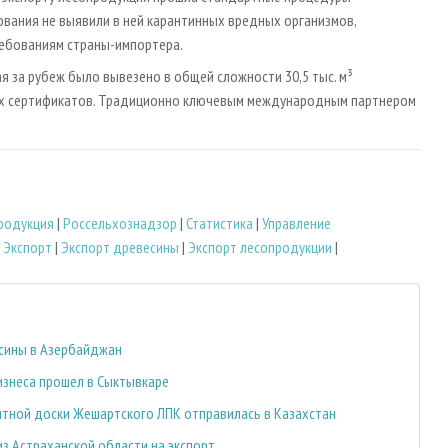
вания не выявили в ней карантинных вредных организмов,
ебованиям страны-импортера.
ая за рубеж было вывезено в общей сложности 30,5 тыс. м³
ных сертификатов. Традиционно ключевым международным партнером
родукция
|
Россельхознадзор
|
Статистика
|
Управление
|
Экспорт
|
Экспорт древесины
|
Экспорт лесопродукции
|
есины в Азербайджан
бизнеса прошел в Сыктывкаре
тной доски Жешартского ЛПК отправилась в Казахстан
из Астраханской области на экспорт