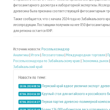
фитосанитарного досмотра и лабораторной экспертизы. Исследо
древесина была признана соответствующей фитосанитарным тр
Также сообщается, что с начала 2024 года из Забайкальского кр
лесопродукции. Поставщики получили на нее 850 фитосанитар
для региона остается КНР.
Источник новости:
Россельхознадзор
Аналитика
|
Итоги
|
Лесозаготовка
|
Международная торговля
|
П
Россельхознадзора по Забайкальскому краю
|
Экономика, рынок
Забайкальский край
Новости по теме:
Пермский край вдвое увеличил экспорт древ
10.06.2024 08:56
Круглый стол для китайского и российского 
07.06.2024 16:18
Первая партия древесно-полимерной компози
07.06.2024 14:27
Более 136 000 кубометров леса отправилось 
10.06.2024 13:44