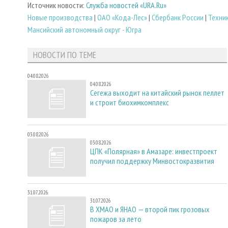
Источник новости:
Служба новостей «URA.Ru»
Новые производства
|
ОАО «Кода-Лес»
|
Сбербанк России
|
Техни
Мансийский автономный округ - Югра
НОВОСТИ ПО ТЕМЕ
04.08.2026
04.08.2026
Сегежа выходит на китайский рынок пеллет
и строит биохимкомплекс
03.08.2026
03.08.2026
ЦПК «Полярная» в Амазаре: инвестпроект
получил поддержку Минвостокразвития
31.07.2026
31.07.2026
В ХМАО и ЯНАО — второй пик грозовых
пожаров за лето