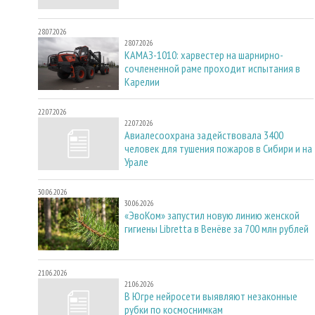
28.07.2026
28.07.2026
КАМАЗ-1010: харвестер на шарнирно-
сочлененной раме проходит испытания в
Карелии
22.07.2026
22.07.2026
Авиалесоохрана задействовала 3400
человек для тушения пожаров в Сибири и на
Урале
30.06.2026
30.06.2026
«ЭвоКом» запустил новую линию женской
гигиены Libretta в Венёве за 700 млн рублей
21.06.2026
21.06.2026
В Югре нейросети выявляют незаконные
рубки по космоснимкам