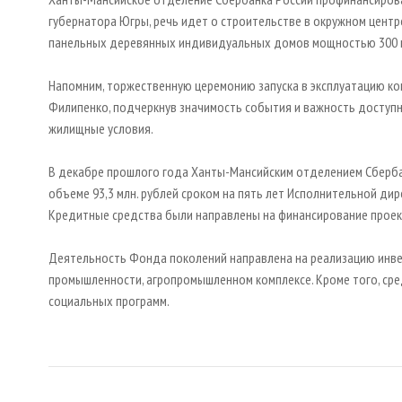
губернатора Югры, речь идет о строительстве в окружном цент
панельных деревянных индивидуальных домов мощностью 300 к
Напомним, торжественную церемонию запуска в эксплуатацию к
Филипенко, подчеркнув значимость события и важность доступн
жилищные условия.
В декабре прошлого года Ханты-Мансийским отделением Сберба
объеме 93,3 млн. рублей сроком на пять лет Исполнительной ди
Кредитные средства были направлены на финансирование проек
Деятельность Фонда поколений направлена на реализацию инв
промышленности, агропромышленном комплексе. Кроме того, ср
социальных программ.