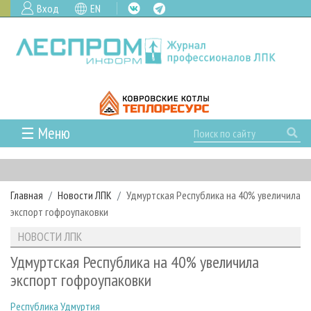
Вход
EN
☰ Меню
ГЛАВНАЯ
РУБРИКИ И ТЕМЫ
Главная
Новости ЛПК
Удмуртская Республика на 40% увеличила
РУБРИКИ ЖУРНАЛА
НОВОСТИ
экспорт гофроупаковки
ЛЕСНОЕ ХОЗЯЙСТВО
КАЛЕНДАРЬ СОБЫТИЙ
ПРОЕКТЫ ЛПИ
НОВОСТИ ЛПК
ЛЕСОЗАГОТОВКА
НОВОСТИ ЛПК
АНАЛИТИКА
АРХИВ
Удмуртская Республика на 40% увеличила
ЛЕСОПИЛЕНИЕ
НОВОСТИ ЖУРНАЛА
ПРЕДПРИЯТИЯ ЛПК
АРХИВ ЖУРНАЛОВ
экспорт гофроупаковки
О ЖУРНАЛЕ
ДЕРЕВООБРАБОТКА
НОВОСТИ КОМПАНИЙ
ЛЕСНЫЕ РЕГИОНЫ РОССИИ
СТАТЬИ
ПОДПИСКА
РЕКЛАМОДАТЕЛЯМ
Республика Удмуртия