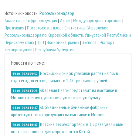
Источник новости:
Россельхознадзор
Аналитика
|
Гофропродукция
|
Итоги
|
Международная торговля
|
Продукция
|
Россельхознадзор
|
Статистика
|
Управление
Россельхознадзора по Кировской области, Удмуртской Республике и
Пермскому краю
|
ЦБП
|
Экономика, рынок
|
Экспорт
|
Экспорт
лесопродукции
|
Республика Удмуртия
Новости по теме:
Российский рынок упаковки растет на 5% в
19.06.2024 09:52
год, сегодня его оценивают в 1,47 триллиона рублей
«Карелия Палп» представит на выставке в
11.06.2024 13:28
Москве газетную, упаковочную и офисную бумагу
«Объединенные бумажные фабрики»
04.06.2024 15:47
презентуют свою продукцию на выставке в Москве
Вятские лесоэкспортеры в 3,5 раза увеличили
20.06.2024 10:40
поставки палочек для мороженого в Китай