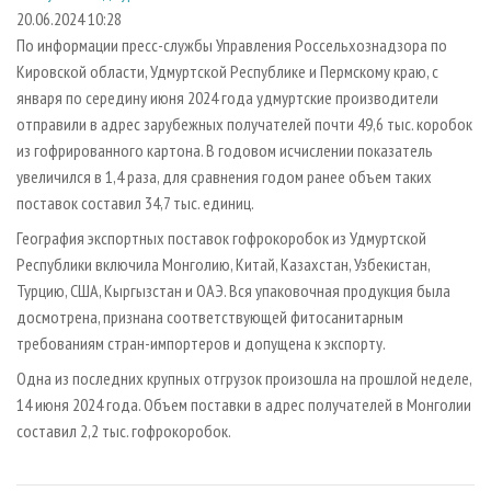
СУШКА ДРЕВЕСИНЫ
ПЕРСОНЫ
КОНТАКТЫ
РЕКЛАМА
20.06.2024 10:28
По информации пресс-службы Управления Россельхознадзора по
ПРОИЗВОДСТВО ДРЕВЕСНЫХ ПЛИТ
МОБИЛЬНЫЕ ВЫСТАВКИ
РЕКЛАМА НА САЙТЕ
Кировской области, Удмуртской Республике и Пермскому краю, с
ДЕРЕВЯННОЕ ДОМОСТРОЕНИЕ
ОФИЦИАЛЬНЫЕ ДЕЛЕГАЦИИ
января по середину июня 2024 года удмуртские производители
ПРОИЗВОДСТВО МЕБЕЛИ
отправили в адрес зарубежных получателей почти 49,6 тыс. коробок
ПРИОРИТЕТНЫЕ ИНВЕСТПРОЕКТЫ
из гофрированного картона. В годовом исчислении показатель
БИОЭНЕРГЕТИКА
RUSSIAN FORESTRY REVIEW
увеличился в 1,4 раза, для сравнения годом ранее объем таких
ЦБП
ГАЗЕТА ЛЕСПРОМФОРУМ
поставок составил 34,7 тыс. единиц.
ИНСТРУМЕНТ И МАТЕРИАЛЫ
БИБЛИОТЕКА СПЕЦИАЛИСТА
География экспортных поставок гофрокоробок из Удмуртской
Республики включила Монголию, Китай, Казахстан, Узбекистан,
Турцию, США, Кыргызстан и ОАЭ. Вся упаковочная продукция была
досмотрена, признана соответствующей фитосанитарным
требованиям стран-импортеров и допущена к экспорту.
Одна из последних крупных отгрузок произошла на прошлой неделе,
14 июня 2024 года. Объем поставки в адрес получателей в Монголии
составил 2,2 тыс. гофрокоробок.