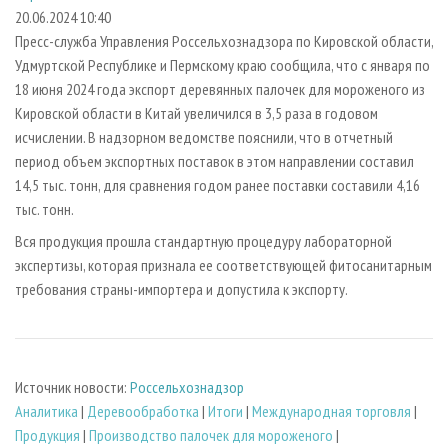
СУШКА ДРЕВЕСИНЫ
ПЕРСОНЫ
КОНТАКТЫ
РЕКЛАМА
20.06.2024 10:40
Пресс-служба Управления Россельхознадзора по Кировской области,
ПРОИЗВОДСТВО ДРЕВЕСНЫХ ПЛИТ
МОБИЛЬНЫЕ ВЫСТАВКИ
РЕКЛАМА НА САЙТЕ
Удмуртской Республике и Пермскому краю сообщила, что с января по
ДЕРЕВЯННОЕ ДОМОСТРОЕНИЕ
ОФИЦИАЛЬНЫЕ ДЕЛЕГАЦИИ
18 июня 2024 года экспорт деревянных палочек для мороженого из
ПРОИЗВОДСТВО МЕБЕЛИ
Кировской области в Китай увеличился в 3,5 раза в годовом
ПРИОРИТЕТНЫЕ ИНВЕСТПРОЕКТЫ
исчислении. В надзорном ведомстве пояснили, что в отчетный
БИОЭНЕРГЕТИКА
RUSSIAN FORESTRY REVIEW
период объем экспортных поставок в этом направлении составил
ЦБП
ГАЗЕТА ЛЕСПРОМФОРУМ
14,5 тыс. тонн, для сравнения годом ранее поставки составили 4,16
тыс. тонн.
ИНСТРУМЕНТ И МАТЕРИАЛЫ
БИБЛИОТЕКА СПЕЦИАЛИСТА
Вся продукция прошла стандартную процедуру лабораторной
экспертизы, которая признала ее соответствующей фитосанитарным
требования страны-импортера и допустила к экспорту.
Источник новости:
Россельхознадзор
Аналитика
|
Деревообработка
|
Итоги
|
Международная торговля
|
Продукция
|
Производство палочек для мороженого
|