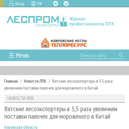
Вход
EN
☰ Меню
ГЛАВНАЯ
РУБРИКИ И ТЕМЫ
Главная
Новости ЛПК
Вятские лесоэкспортеры в 3,5 раза
РУБРИКИ ЖУРНАЛА
НОВОСТИ
увеличили поставки палочек для мороженого в Китай
ЛЕСНОЕ ХОЗЯЙСТВО
КАЛЕНДАРЬ СОБЫТИЙ
ПРОЕКТЫ ЛПИ
НОВОСТИ ЛПК
ЛЕСОЗАГОТОВКА
НОВОСТИ ЛПК
АНАЛИТИКА
АРХИВ
Вятские лесоэкспортеры в 3,5 раза увеличили
ЛЕСОПИЛЕНИЕ
НОВОСТИ ЖУРНАЛА
ПРЕДПРИЯТИЯ ЛПК
АРХИВ ЖУРНАЛОВ
поставки палочек для мороженого в Китай
О ЖУРНАЛЕ
ДЕРЕВООБРАБОТКА
НОВОСТИ КОМПАНИЙ
ЛЕСНЫЕ РЕГИОНЫ РОССИИ
СТАТЬИ
ПОДПИСКА
РЕКЛАМОДАТЕЛЯМ
Кировская область