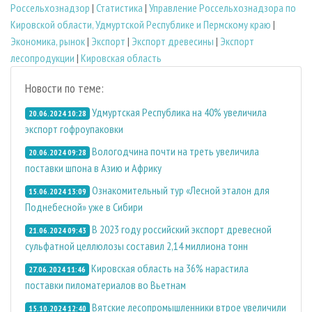
Россельхознадзор
|
Статистика
|
Управление Россельхознадзора по
Кировской области, Удмуртской Республике и Пермскому краю
|
Экономика, рынок
|
Экспорт
|
Экспорт древесины
|
Экспорт
лесопродукции
|
Кировская область
Новости по теме:
Удмуртская Республика на 40% увеличила
20.06.2024 10:28
экспорт гофроупаковки
Вологодчина почти на треть увеличила
20.06.2024 09:28
поставки шпона в Азию и Африку
Ознакомительный тур «Лесной эталон для
15.06.2024 13:09
Поднебесной» уже в Сибири
В 2023 году российский экспорт древесной
21.06.2024 09:43
сульфатной целлюлозы составил 2,14 миллиона тонн
Кировская область на 36% нарастила
27.06.2024 11:46
поставки пиломатериалов во Вьетнам
Вятские лесопромышленники втрое увеличили
15.10.2024 12:40