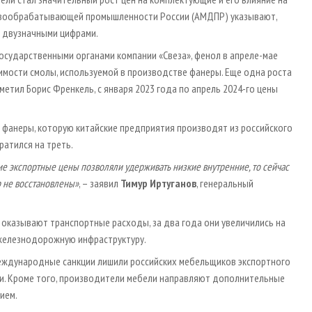
ревообрабатывающей промышленности России (АМДПР) указывают,
 двузначными цифрами.
государственными органами компании «Свеза», фенол в апреле-мае
имости смолы, используемой в производстве фанеры. Еще одна роста
етил Борис Френкель, с января 2023 года по апрель 2024-го цены
фанеры, которую китайские предприятия производят из российского
ратился на треть.
кие экспортные цены позволяли удерживать низкие внутренние, то сейчас
р не восстановлены»
, – заявил
Тимур Иртуганов
, генеральный
 оказывают транспортные расходы, за два года они увеличились на
 железнодорожную инфраструктуру.
 международные санкции лишили российских мебельщиков экспортного
жки. Кроме того, производители мебели направляют дополнительные
ием.