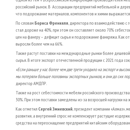
российский рынок. В Ассоциации предприятий мебельной и де
что подорожание материалов, компонентов и химии выражается
По словам
Бориса Френкеля
, директора по взаимодействию с 
стал дороже на 40%, при этом он составляет около 70% себесто
цен на фанеру – дефицит сырья и подорожание фанкряжа. Как отм
выросли более чем на 66%.
Также растут поставки на международные рынки более дешевой 
сырья. В итоге экспорт отечественной продукции с 2021 года сок
«Если раньше у нас более чем две трети уходило на экспорт и высо
мы потеряли больше половины экспортных рынков, и они до сих по
директор АМДПР.
Также на рост себестоимости мебели российского производства
30%. При этом поставки замедлены из-за возросшей нагрузки на
Как отметил
Сергей Змиевский
, президент компании «Алмаз»,
развития, а внутренний спрос не компенсирует растущие издер
средства на переоснащение предприятий китайским оборудован