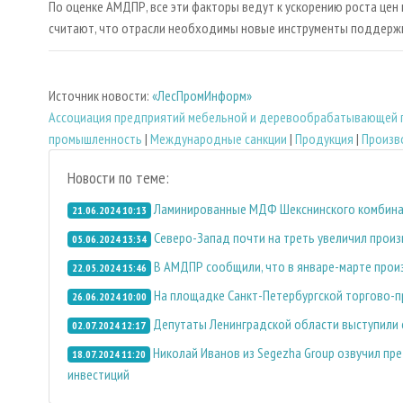
По оценке АМДПР, все эти факторы ведут к ускорению роста цен 
считают, что отрасли необходимы новые инструменты поддержк
Источник новости:
«ЛесПромИнформ»
Ассоциация предприятий мебельной и деревообрабатывающей 
промышленность
|
Международные санкции
|
Продукция
|
Произв
Новости по теме:
Ламинированные МДФ Шекснинского комбинат
21.06.2024 10:13
Северо-Запад почти на треть увеличил прои
05.06.2024 13:34
В АМДПР сообщили, что в январе-марте прои
22.05.2024 15:46
На площадке Санкт-Петербургской торгово-
26.06.2024 10:00
Депутаты Ленинградской области выступили
02.07.2024 12:17
Николай Иванов из Segezha Group озвучил пр
18.07.2024 11:20
инвестиций