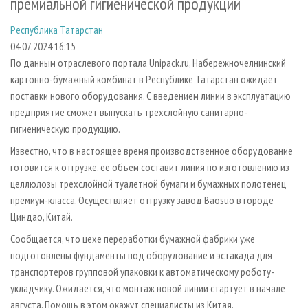
премиальной гигиенической продукции
СУШКА ДРЕВЕСИНЫ
ПЕРСОНЫ
КОНТАКТЫ
РЕКЛАМА
Республика Татарстан
ПРОИЗВОДСТВО ДРЕВЕСНЫХ ПЛИТ
МОБИЛЬНЫЕ ВЫСТАВКИ
РЕКЛАМА НА САЙТЕ
04.07.2024 16:15
ДЕРЕВЯННОЕ ДОМОСТРОЕНИЕ
ОФИЦИАЛЬНЫЕ ДЕЛЕГАЦИИ
По данным отраслевого портала Unipack.ru, Набережночелнинский
ПРОИЗВОДСТВО МЕБЕЛИ
ПРИОРИТЕТНЫЕ ИНВЕСТПРОЕКТЫ
картонно-бумажный комбинат в Республике Татарстан ожидает
поставки нового оборудования. С введением линии в эксплуатацию
БИОЭНЕРГЕТИКА
RUSSIAN FORESTRY REVIEW
предприятие сможет выпускать трехслойную санитарно-
ЦБП
ГАЗЕТА ЛЕСПРОМФОРУМ
гигиеническую продукцию.
ИНСТРУМЕНТ И МАТЕРИАЛЫ
БИБЛИОТЕКА СПЕЦИАЛИСТА
Известно, что в настоящее время производственное оборудование
готовится к отгрузке. ее объем составит линия по изготовлению из
целлюлозы трехслойной туалетной бумаги и бумажных полотенец
премиум-класса. Осуществляет отгрузку завод Baosuo в городе
Циндао, Китай.
Сообщается, что цехе переработки бумажной фабрики уже
подготовлены фундаменты под оборудование и эстакада для
транспортеров групповой упаковки к автоматическому роботу-
укладчику. Ожидается, что монтаж новой линии стартует в начале
августа. Помощь в этом окажут специалисты из Китая.