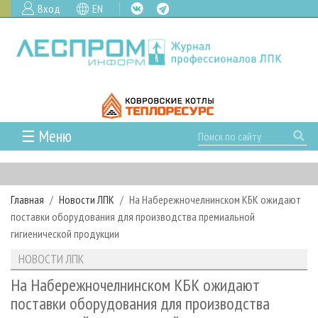
Вход
EN
☰ Меню
ГЛАВНАЯ
РУБРИКИ И ТЕМЫ
Главная
Новости ЛПК
На Набережночелнинском КБК ожидают
РУБРИКИ ЖУРНАЛА
НОВОСТИ
поставки оборудования для производства премиальной
ЛЕСНОЕ ХОЗЯЙСТВО
КАЛЕНДАРЬ СОБЫТИЙ
гигиенической продукции
ПРОЕКТЫ ЛПИ
ЛЕСОЗАГОТОВКА
НОВОСТИ ЛПК
АНАЛИТИКА
НОВОСТИ ЛПК
АРХИВ
ЛЕСОПИЛЕНИЕ
НОВОСТИ ЖУРНАЛА
ПРЕДПРИЯТИЯ ЛПК
АРХИВ ЖУРНАЛОВ
На Набережночелнинском КБК ожидают
О ЖУРНАЛЕ
поставки оборудования для производства
ДЕРЕВООБРАБОТКА
НОВОСТИ КОМПАНИЙ
ЛЕСНЫЕ РЕГИОНЫ РОССИИ
СТАТЬИ
ПОДПИСКА
РЕКЛАМОДАТЕЛЯМ