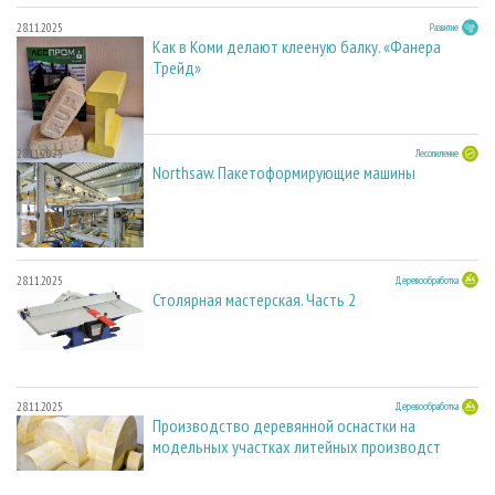
28.11.2025
Развитие
Как в Коми делают клееную балку. «Фанера
Трейд»
28.11.2025
Лесопиление
Northsaw. Пакетоформирующие машины
28.11.2025
Деревообработка
Столярная мастерская. Часть 2
28.11.2025
Деревообработка
Производство деревянной оснастки на
модельных участках литейных производст