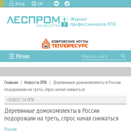
Вход
EN
☰ Меню
ГЛАВНАЯ
РУБРИКИ И ТЕМЫ
Главная
Новости ЛПК
Деревянные домокомплекты в России
РУБРИКИ ЖУРНАЛА
НОВОСТИ
подорожали на треть, спрос начал снижаться
ЛЕСНОЕ ХОЗЯЙСТВО
КАЛЕНДАРЬ СОБЫТИЙ
ПРОЕКТЫ ЛПИ
НОВОСТИ ЛПК
ЛЕСОЗАГОТОВКА
НОВОСТИ ЛПК
АНАЛИТИКА
АРХИВ
Деревянные домокомплекты в России
ЛЕСОПИЛЕНИЕ
НОВОСТИ ЖУРНАЛА
ПРЕДПРИЯТИЯ ЛПК
АРХИВ ЖУРНАЛОВ
подорожали на треть, спрос начал снижаться
О ЖУРНАЛЕ
ДЕРЕВООБРАБОТКА
НОВОСТИ КОМПАНИЙ
ЛЕСНЫЕ РЕГИОНЫ РОССИИ
СТАТЬИ
ПОДПИСКА
РЕКЛАМОДАТЕЛЯМ
Россия