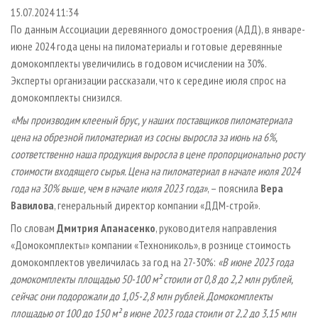
СУШКА ДРЕВЕСИНЫ
ПЕРСОНЫ
КОНТАКТЫ
РЕКЛАМА
15.07.2024 11:34
По данным Ассоциации деревянного домостроения (АДД), в январе-
ПРОИЗВОДСТВО ДРЕВЕСНЫХ ПЛИТ
МОБИЛЬНЫЕ ВЫСТАВКИ
РЕКЛАМА НА САЙТЕ
июне 2024 года цены на пиломатериалы и готовые деревянные
ДЕРЕВЯННОЕ ДОМОСТРОЕНИЕ
ОФИЦИАЛЬНЫЕ ДЕЛЕГАЦИИ
домокомплекты увеличились в годовом исчислении на 30%.
ПРОИЗВОДСТВО МЕБЕЛИ
Эксперты организации рассказали, что к середине июля спрос на
ПРИОРИТЕТНЫЕ ИНВЕСТПРОЕКТЫ
домокомплекты снизился.
БИОЭНЕРГЕТИКА
RUSSIAN FORESTRY REVIEW
«Мы производим клееный брус, у наших поставщиков пиломатериала
ЦБП
ГАЗЕТА ЛЕСПРОМФОРУМ
цена на обрезной пиломатериал из сосны выросла за июнь на 6%,
ИНСТРУМЕНТ И МАТЕРИАЛЫ
БИБЛИОТЕКА СПЕЦИАЛИСТА
соответственно наша продукция выросла в цене пропорционально росту
стоимости входящего сырья. Цена на пиломатериал в начале июля 2024
года на 30% выше, чем в начале июля 2023 года»
, – пояснила
Вера
Вавилова
, генеральный директор компании «ДДМ-строй».
По словам
Дмитрия Апанасенко
, руководителя направления
«Домокомплекты» компании «Технониколь», в рознице стоимость
домокомплектов увеличилась за год на 27-30%:
«В июне 2023 года
домокомплекты площадью 50-100 м² стоили от 0,8 до 2,2 млн рублей,
сейчас они подорожали до 1,05-2,8 млн рублей. Домокомплекты
площадью от 100 до 150 м² в июне 2023 года стоили от 2,2 до 3,15 млн