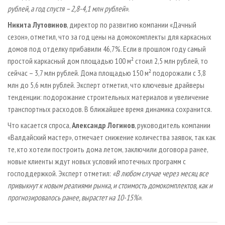
рублей, а год спустя – 2,8-4,1 млн рублей»
.
Никита Лутовинов
, директор по развитию компании «Дачный
сезон», отметил, что за год цены на домокомплекты для каркасных
домов под отделку прибавили 46,7%. Если в прошлом году самый
простой каркасный дом площадью 100 м² стоил 2,5 млн рублей, то
сейчас – 3,7 млн рублей. Дома площадью 150 м² подорожали с 3,8
млн до 5,6 млн рублей. Эксперт отметил, что ключевые драйверы
тенденции: подорожание строительных материалов и увеличение
транспортных расходов. В ближайшее время динамика сохранится.
Что касается спроса,
Александр Логинов
, руководитель компании
«Валдайский мастер», отмечает снижение количества заявок, так как
те, кто хотели построить дома летом, заключили договора ранее,
новые клиенты ждут новых условий ипотечных программ с
господдержкой. Эксперт отметил:
«В любом случае через месяц все
привыкнут к новым реалиями рынка, и стоимость домокомплектов, как и
прогнозировалось ранее, вырастет на 10-15%»
.