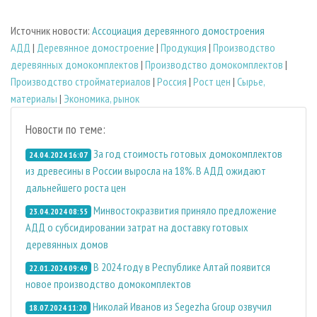
Источник новости:
Ассоциация деревянного домостроения
АДД
|
Деревянное домостроение
|
Продукция
|
Производство
деревянных домокомплектов
|
Производство домокомплектов
|
Производство стройматериалов
|
Россия
|
Рост цен
|
Сырье,
материалы
|
Экономика, рынок
Новости по теме:
За год стоимость готовых домокомплектов
24.04.2024 16:07
из древесины в России выросла на 18%. В АДД ожидают
дальнейшего роста цен
Минвостокразвития приняло предложение
23.04.2024 08:55
АДД о субсидировании затрат на доставку готовых
деревянных домов
В 2024 году в Республике Алтай появится
22.01.2024 09:49
новое производство домокомплектов
Николай Иванов из Segezha Group озвучил
18.07.2024 11:20