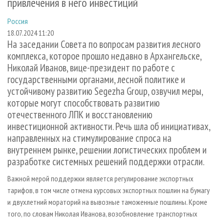
привлечения в него инвестиций
СУШКА ДРЕВЕСИНЫ
ПЕРСОНЫ
КОНТАКТЫ
РЕКЛАМА
Россия
ПРОИЗВОДСТВО ДРЕВЕСНЫХ ПЛИТ
МОБИЛЬНЫЕ ВЫСТАВКИ
РЕКЛАМА НА САЙТЕ
18.07.2024 11:20
ДЕРЕВЯННОЕ ДОМОСТРОЕНИЕ
ОФИЦИАЛЬНЫЕ ДЕЛЕГАЦИИ
На заседании Совета по вопросам развития лесного
комплекса, которое прошло недавно в Архангельске,
ПРОИЗВОДСТВО МЕБЕЛИ
ПРИОРИТЕТНЫЕ ИНВЕСТПРОЕКТЫ
Николай Иванов, вице-президент по работе с
БИОЭНЕРГЕТИКА
RUSSIAN FORESTRY REVIEW
государственными органами, лесной политике и
ЦБП
ГАЗЕТА ЛЕСПРОМФОРУМ
устойчивому развитию Segezha Group, озвучил меры,
которые могут способствовать развитию
ИНСТРУМЕНТ И МАТЕРИАЛЫ
БИБЛИОТЕКА СПЕЦИАЛИСТА
отечественного ЛПК и восстановлению
инвестиционной активности. Речь шла об инициативах,
направленных на стимулирование спроса на
внутреннем рынке, решении логистических проблем и
разработке системных решений поддержки отрасли.
Важной мерой поддержки является регулирование экспортных
тарифов, в том числе отмена курсовых экспортных пошлин на бумагу
и двухлетний мораторий на вывозные таможенные пошлины. Кроме
того, по словам Николая Иванова, возобновление транспортных