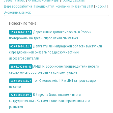
Деревообработка
|
Предприятия, компании
|
Развитие ЛПК
|
Россия
|
Экономика, рынок
Новости по теме:
Деревянные домокомплекты в России
15.07.2024 11:34
подорожали на треть, спрос начал снижаться
Депутаты Ленинградской области выступили
02.07.2024 12:17
с предложением оказать поддержку местным
лесозаготовителям
АМДПР: российские производители мебели
26.06.2024 09:49
столкнулись с ростом цен на комплектующие
Топ-5 новостей ЛПК и ЦБП за прошедшую
19.07.2024 16:27
неделю
В Segezha Group подвели итоги
22.07.2024 11:56
сотрудничества с Китаем и оценили перспективы его
развития