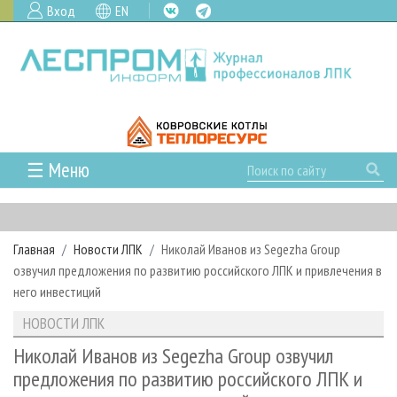
Вход
EN
☰ Меню
ГЛАВНАЯ
РУБРИКИ И ТЕМЫ
Главная
Новости ЛПК
Николай Иванов из Segezha Group
РУБРИКИ ЖУРНАЛА
НОВОСТИ
озвучил предложения по развитию российского ЛПК и привлечения в
ЛЕСНОЕ ХОЗЯЙСТВО
КАЛЕНДАРЬ СОБЫТИЙ
него инвестиций
ПРОЕКТЫ ЛПИ
ЛЕСОЗАГОТОВКА
НОВОСТИ ЛПК
АНАЛИТИКА
НОВОСТИ ЛПК
АРХИВ
ЛЕСОПИЛЕНИЕ
НОВОСТИ ЖУРНАЛА
ПРЕДПРИЯТИЯ ЛПК
АРХИВ ЖУРНАЛОВ
Николай Иванов из Segezha Group озвучил
О ЖУРНАЛЕ
предложения по развитию российского ЛПК и
ДЕРЕВООБРАБОТКА
НОВОСТИ КОМПАНИЙ
ЛЕСНЫЕ РЕГИОНЫ РОССИИ
СТАТЬИ
ПОДПИСКА
РЕКЛАМОДАТЕЛЯМ