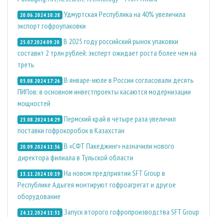
Удмуртская Республика на 40% увеличила
20.06.2024 10:28
экспорт гофроупаковки
В 2025 году российский рынок упаковки
25.07.2024 09:20
составит 2 трлн рублей: эксперт ожидает роста более чем на
треть
В январе-июле в России согласовали десять
05.08.2024 17:26
ПИПов: в основном инвестпроекты касаются модернизации
мощностей
Пермский край в четыре раза увеличил
23.08.2024 14:29
поставки гофрокоробок в Казахстан
В «СФТ Пакеджинг» назначили нового
20.09.2024 11:36
директора филиала в Тульской области
На новом предприятии SFT Group в
13.11.2024 10:19
Республике Адыгея монтируют гофроагрегат и другое
оборудование
Запуск второго гофропроизводства SFT Group
24.12.2024 11:31