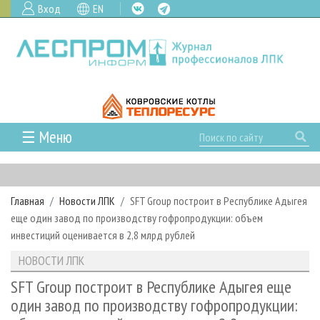
Вход
EN
☰ Меню
ГЛАВНАЯ
РУБРИКИ И ТЕМЫ
Главная
Новости ЛПК
SFT Group построит в Республике Адыгея
РУБРИКИ ЖУРНАЛА
НОВОСТИ
еще один завод по производству гофропродукции: объем
ЛЕСНОЕ ХОЗЯЙСТВО
КАЛЕНДАРЬ СОБЫТИЙ
инвестиций оценивается в 2,8 млрд рублей
ПРОЕКТЫ ЛПИ
ЛЕСОЗАГОТОВКА
НОВОСТИ ЛПК
АНАЛИТИКА
НОВОСТИ ЛПК
АРХИВ
ЛЕСОПИЛЕНИЕ
НОВОСТИ ЖУРНАЛА
ПРЕДПРИЯТИЯ ЛПК
АРХИВ ЖУРНАЛОВ
SFT Group построит в Республике Адыгея еще
О ЖУРНАЛЕ
один завод по производству гофропродукции:
ДЕРЕВООБРАБОТКА
НОВОСТИ КОМПАНИЙ
ЛЕСНЫЕ РЕГИОНЫ РОССИИ
СТАТЬИ
ПОДПИСКА
РЕКЛАМОДАТЕЛЯМ