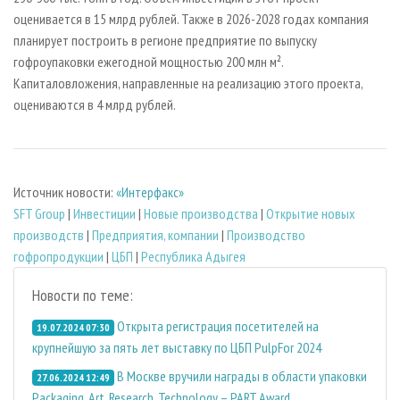
оценивается в 15 млрд рублей. Также в 2026-2028 годах компания
планирует построить в регионе предприятие по выпуску
гофроупаковки ежегодной мощностью 200 млн м².
Капиталовложения, направленные на реализацию этого проекта,
оцениваются в 4 млрд рублей.
Источник новости:
«Интерфакс»
SFT Group
|
Инвестиции
|
Новые производства
|
Открытие новых
производств
|
Предприятия, компании
|
Производство
гофропродукции
|
ЦБП
|
Республика Адыгея
Новости по теме:
Открыта регистрация посетителей на
19.07.2024 07:30
крупнейшую за пять лет выставку по ЦБП PulpFor 2024
В Москве вручили награды в области упаковки
27.06.2024 12:49
Packaging, Art, Research, Technology – PART Award