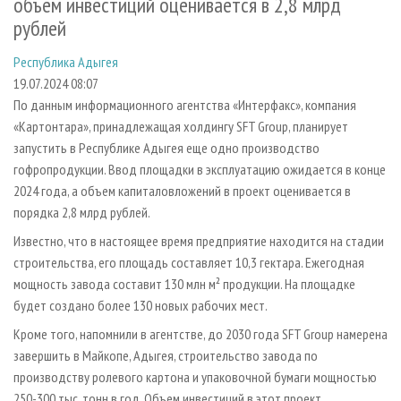
объем инвестиций оценивается в 2,8 млрд
СУШКА ДРЕВЕСИНЫ
ПЕРСОНЫ
КОНТАКТЫ
РЕКЛАМА
рублей
ПРОИЗВОДСТВО ДРЕВЕСНЫХ ПЛИТ
МОБИЛЬНЫЕ ВЫСТАВКИ
РЕКЛАМА НА САЙТЕ
Республика Адыгея
ДЕРЕВЯННОЕ ДОМОСТРОЕНИЕ
ОФИЦИАЛЬНЫЕ ДЕЛЕГАЦИИ
19.07.2024 08:07
ПРОИЗВОДСТВО МЕБЕЛИ
ПРИОРИТЕТНЫЕ ИНВЕСТПРОЕКТЫ
По данным информационного агентства «Интерфакс», компания
«Картонтара», принадлежащая холдингу SFT Group, планирует
БИОЭНЕРГЕТИКА
RUSSIAN FORESTRY REVIEW
запустить в Республике Адыгея еще одно производство
ЦБП
ГАЗЕТА ЛЕСПРОМФОРУМ
гофропродукции. Ввод площадки в эксплуатацию ожидается в конце
ИНСТРУМЕНТ И МАТЕРИАЛЫ
2024 года, а объем капиталовложений в проект оценивается в
БИБЛИОТЕКА СПЕЦИАЛИСТА
порядка 2,8 млрд рублей.
Известно, что в настоящее время предприятие находится на стадии
строительства, его площадь составляет 10,3 гектара. Ежегодная
мощность завода составит 130 млн м² продукции. На площадке
будет создано более 130 новых рабочих мест.
Кроме того, напомнили в агентстве, до 2030 года SFT Group намерена
завершить в Майкопе, Адыгея, строительство завода по
производству ролевого картона и упаковочной бумаги мощностью
250-300 тыс. тонн в год. Объем инвестиций в этот проект