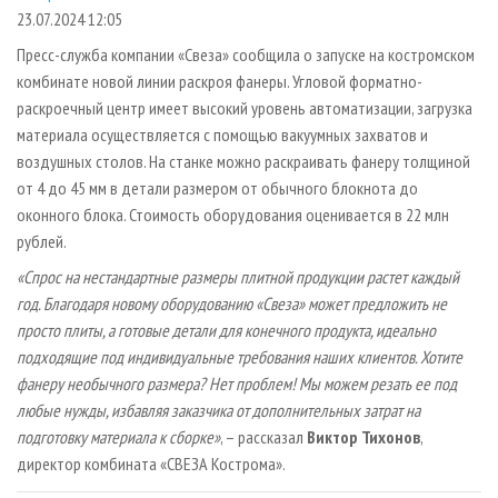
СУШКА ДРЕВЕСИНЫ
ПЕРСОНЫ
КОНТАКТЫ
РЕКЛАМА
23.07.2024 12:05
ПРОИЗВОДСТВО ДРЕВЕСНЫХ ПЛИТ
МОБИЛЬНЫЕ ВЫСТАВКИ
Пресс-служба компании «Свеза» сообщила о запуске на костромском
РЕКЛАМА НА САЙТЕ
комбинате новой линии раскроя фанеры. Угловой форматно-
ДЕРЕВЯННОЕ ДОМОСТРОЕНИЕ
ОФИЦИАЛЬНЫЕ ДЕЛЕГАЦИИ
раскроечный центр имеет высокий уровень автоматизации, загрузка
ПРОИЗВОДСТВО МЕБЕЛИ
ПРИОРИТЕТНЫЕ ИНВЕСТПРОЕКТЫ
материала осуществляется с помощью вакуумных захватов и
БИОЭНЕРГЕТИКА
воздушных столов. На станке можно раскраивать фанеру толщиной
RUSSIAN FORESTRY REVIEW
от 4 до 45 мм в детали размером от обычного блокнота до
ЦБП
ГАЗЕТА ЛЕСПРОМФОРУМ
оконного блока. Стоимость оборудования оценивается в 22 млн
ИНСТРУМЕНТ И МАТЕРИАЛЫ
БИБЛИОТЕКА СПЕЦИАЛИСТА
рублей.
«Спрос на нестандартные размеры плитной продукции растет каждый
год. Благодаря новому оборудованию «Свеза» может предложить не
просто плиты, а готовые детали для конечного продукта, идеально
подходящие под индивидуальные требования наших клиентов. Хотите
фанеру необычного размера? Нет проблем! Мы можем резать ее под
любые нужды, избавляя заказчика от дополнительных затрат на
подготовку материала к сборке»
, – рассказал
Виктор Тихонов
,
директор комбината «СВЕЗА Кострома».