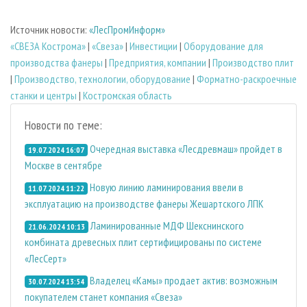
Источник новости:
«ЛесПромИнформ»
«СВЕЗА Кострома»
|
«Свеза»
|
Инвестиции
|
Оборудование для
производства фанеры
|
Предприятия, компании
|
Производство плит
|
Производство, технологии, оборудование
|
Форматно-раскроечные
станки и центры
|
Костромская область
Новости по теме:
Очередная выставка «Лесдревмаш» пройдет в
19.07.2024 16:07
Москве в сентябре
Новую линию ламинирования ввели в
11.07.2024 11:22
эксплуатацию на производстве фанеры Жешартского ЛПК
Ламинированные МДФ Шекснинского
21.06.2024 10:13
комбината древесных плит сертифицированы по системе
«ЛесСерт»
Владелец «Камы» продает актив: возможным
30.07.2024 13:54
покупателем станет компания «Свеза»