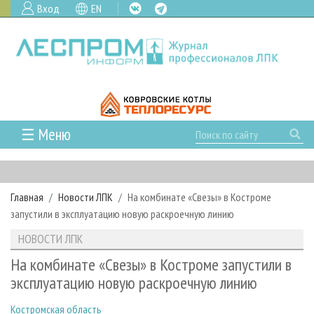
Вход
EN
☰ Меню
ГЛАВНАЯ
РУБРИКИ И ТЕМЫ
Главная
Новости ЛПК
На комбинате «Свезы» в Костроме
РУБРИКИ ЖУРНАЛА
НОВОСТИ
запустили в эксплуатацию новую раскроечную линию
ЛЕСНОЕ ХОЗЯЙСТВО
КАЛЕНДАРЬ СОБЫТИЙ
ПРОЕКТЫ ЛПИ
НОВОСТИ ЛПК
ЛЕСОЗАГОТОВКА
НОВОСТИ ЛПК
АНАЛИТИКА
АРХИВ
На комбинате «Свезы» в Костроме запустили в
ЛЕСОПИЛЕНИЕ
НОВОСТИ ЖУРНАЛА
ПРЕДПРИЯТИЯ ЛПК
АРХИВ ЖУРНАЛОВ
эксплуатацию новую раскроечную линию
О ЖУРНАЛЕ
ДЕРЕВООБРАБОТКА
НОВОСТИ КОМПАНИЙ
ЛЕСНЫЕ РЕГИОНЫ РОССИИ
СТАТЬИ
ПОДПИСКА
РЕКЛАМОДАТЕЛЯМ
Костромская область