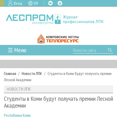
Вход
EN
☰ Меню
ГЛАВНАЯ
РУБРИКИ И ТЕМЫ
Главная
Новости ЛПК
Студенты в Коми будут получать премии
РУБРИКИ ЖУРНАЛА
НОВОСТИ
Лесной Академии
ЛЕСНОЕ ХОЗЯЙСТВО
КАЛЕНДАРЬ СОБЫТИЙ
ПРОЕКТЫ ЛПИ
НОВОСТИ ЛПК
ЛЕСОЗАГОТОВКА
НОВОСТИ ЛПК
АНАЛИТИКА
АРХИВ
Студенты в Коми будут получать премии Лесной
ЛЕСОПИЛЕНИЕ
НОВОСТИ ЖУРНАЛА
ПРЕДПРИЯТИЯ ЛПК
АРХИВ ЖУРНАЛОВ
Академии
О ЖУРНАЛЕ
ДЕРЕВООБРАБОТКА
НОВОСТИ КОМПАНИЙ
ЛЕСНЫЕ РЕГИОНЫ РОССИИ
СТАТЬИ
ПОДПИСКА
РЕКЛАМОДАТЕЛЯМ
Республика Коми