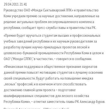
СУШКА ДРЕВЕСИНЫ
ПЕРСОНЫ
КОНТАКТЫ
РЕКЛАМА
29.04.2011 21:41
Руководство ОАО «Монди Сыктывкарский ЛПК» и правительство
ПРОИЗВОДСТВО ДРЕВЕСНЫХ ПЛИТ
МОБИЛЬНЫЕ ВЫСТАВКИ
РЕКЛАМА НА САЙТЕ
Коми учредили премию за научные достижения, направленные на
ДЕРЕВЯННОЕ ДОМОСТРОЕНИЕ
ОФИЦИАЛЬНЫЕ ДЕЛЕГАЦИИ
решение актуальных проблем лесопромышленного комплекса
ПРОИЗВОДСТВО МЕБЕЛИ
республики, сообщает пресс-служба главы и правительства РК.
ПРИОРИТЕТНЫЕ ИНВЕСТПРОЕКТЫ
БИОЭНЕРГЕТИКА
«Премия будет вручаться студентам высших и профессиональных
RUSSIAN FORESTRY REVIEW
учебных заведений республики и их научным руководителям за
ЦБП
ГАЗЕТА ЛЕСПРОМФОРУМ
разработку лучших научно-прикладных проектов лесной и
ИНСТРУМЕНТ И МАТЕРИАЛЫ
БИБЛИОТЕКА СПЕЦИАЛИСТА
целлюлозно-бумажной промышленности Республики Коми в целом и
ОАО \"Монди СЛПК\" в частности», − говорится в сообщении.
«Финансовая поддержка и общественное признание лауреатов
данной премии повысят мотивацию студентов к лучшему освоению
своей специальности, будут работать на повышение имиджа
„лесных“ профессий, и в конечном итоге способствовать
достижению главной цели проекта − подготовке
квалифицированных специалистов для лесного хозяйства
Республики Коми», − отметил заместитель главы РК Александр Буров.