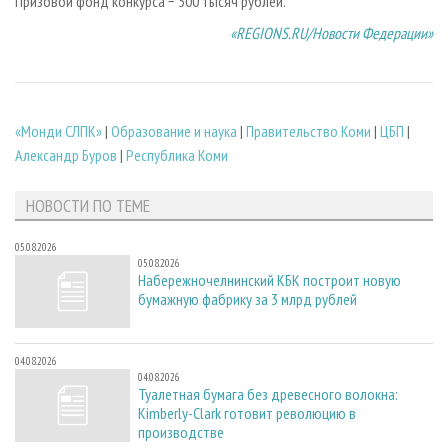
Призовой фонд конкурса − 500 тысяч рублей.
«REGIONS.RU/Новости Федерации»
«Монди СЛПК»
|
Образование и наука
|
Правительство Коми
|
ЦБП
|
Александр Буров
|
Республика Коми
НОВОСТИ ПО ТЕМЕ
05.08.2026
05.08.2026
Набережночелнинский КБК построит новую
бумажную фабрику за 3 млрд рублей
04.08.2026
04.08.2026
Туалетная бумага без древесного волокна:
Kimberly-Clark готовит революцию в
производстве