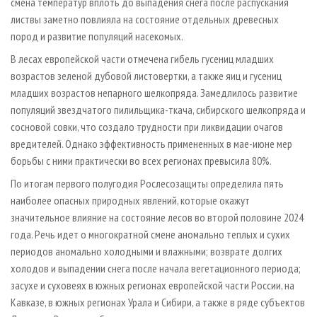
смена температур вплоть до выпадения снега после распускания
листвы заметно повлияла на состояние отдельных древесных
пород и развитие популяций насекомых.
В лесах европейской части отмечена гибель гусениц младших
возрастов зеленой дубовой листовертки, а также яиц и гусениц
младших возрастов непарного шелкопряда. Замедлилось развитие
популяций звездчатого пилильщика-ткача, сибирского шелкопряда и
сосновой совки, что создало трудности при ликвидации очагов
вредителей. Однако эффективность примененных в мае-июне мер
борьбы с ними практически во всех регионах превысила 80%.
По итогам первого полугодия Рослесозащиты определила пять
наиболее опасных природных явлений, которые окажут
значительное влияние на состояние лесов во второй половине 2024
года. Речь идет о многократной смене аномально теплых и сухих
периодов аномально холодными и влажными; возврате долгих
холодов и выпадении снега после начала вегетационного периода;
засухе и суховеях в южных регионах европейской части России, на
Кавказе, в южных регионах Урала и Сибири, а также в ряде субъектов