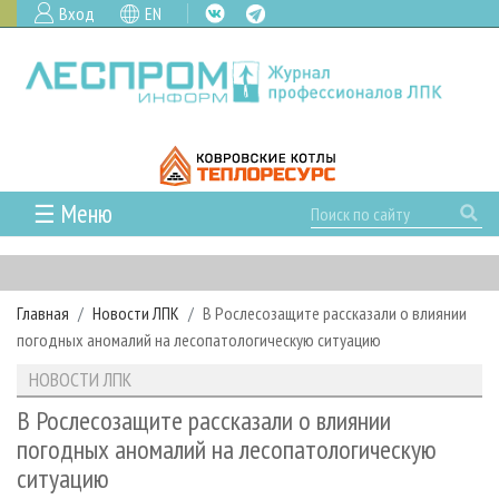
Вход
EN
☰ Меню
ГЛАВНАЯ
РУБРИКИ И ТЕМЫ
Главная
Новости ЛПК
В Рослесозащите рассказали о влиянии
РУБРИКИ ЖУРНАЛА
НОВОСТИ
погодных аномалий на лесопатологическую ситуацию
ЛЕСНОЕ ХОЗЯЙСТВО
КАЛЕНДАРЬ СОБЫТИЙ
ПРОЕКТЫ ЛПИ
НОВОСТИ ЛПК
ЛЕСОЗАГОТОВКА
НОВОСТИ ЛПК
АНАЛИТИКА
АРХИВ
В Рослесозащите рассказали о влиянии
ЛЕСОПИЛЕНИЕ
НОВОСТИ ЖУРНАЛА
ПРЕДПРИЯТИЯ ЛПК
АРХИВ ЖУРНАЛОВ
погодных аномалий на лесопатологическую
О ЖУРНАЛЕ
ситуацию
ДЕРЕВООБРАБОТКА
НОВОСТИ КОМПАНИЙ
ЛЕСНЫЕ РЕГИОНЫ РОССИИ
СТАТЬИ
ПОДПИСКА
РЕКЛАМОДАТЕЛЯМ