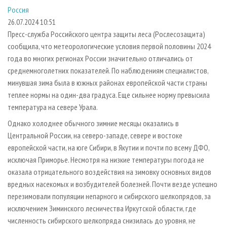
СУШКА ДРЕВЕСИНЫ
ПЕРСОНЫ
КОНТАКТЫ
РЕКЛАМА
Россия
26.07.2024 10:51
ПРОИЗВОДСТВО ДРЕВЕСНЫХ ПЛИТ
МОБИЛЬНЫЕ ВЫСТАВКИ
РЕКЛАМА НА САЙТЕ
Пресс-служба Российского центра защиты леса (Рослесозащита)
ДЕРЕВЯННОЕ ДОМОСТРОЕНИЕ
ОФИЦИАЛЬНЫЕ ДЕЛЕГАЦИИ
сообщила, что метеорологические условия первой половины 2024
ПРОИЗВОДСТВО МЕБЕЛИ
ПРИОРИТЕТНЫЕ ИНВЕСТПРОЕКТЫ
года во многих регионах России значительно отличались от
среднемноголетних показателей. По наблюдениям специалистов,
БИОЭНЕРГЕТИКА
RUSSIAN FORESTRY REVIEW
минувшая зима была в южных районах европейской части страны
ЦБП
ГАЗЕТА ЛЕСПРОМФОРУМ
теплее нормы на один-два градуса. Еще сильнее норму превысила
температура на севере Урала.
ИНСТРУМЕНТ И МАТЕРИАЛЫ
БИБЛИОТЕКА СПЕЦИАЛИСТА
Однако холоднее обычного зимние месяцы оказались в
Центральной России, на северо-западе, севере и востоке
европейской части, на юге Сибири, в Якутии и почти по всему ДФО,
исключая Приморье. Несмотря на низкие температуры погода не
оказала отрицательного воздействия на зимовку основных видов
вредных насекомых и возбудителей болезней. Почти везде успешно
перезимовали популяции непарного и сибирского шелкопрядов, за
исключением Зиминского лесничества Иркутской области, где
численность сибирского шелкопряда снизилась до уровня, не