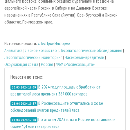
Дальнего Востока; обильных осадках с ураганами и градом на
европейской части России, в Сибири и на Дальнем Востоке;
наводнениях в Республике Саха (Якутия), Оренбургской и Омской
областях, Приморском крае.
Источник новости:
«ЛесПромИнформ»
Аналитика
|
Лесное хозяйство
|
Лесопатологические обследования
|
Лесопатологический мониторинг
|
Насекомые-вредители
|
Окружающая среда
|
Россия
|
ФБУ «Рослесозащита»
Новости по теме:
В 2024 году площадь обработки от
15.05.2024 16:09
вредителей леса превысит 367 000 гектаров
В Рослесозащите отчитались о ходе
26.04.2024 10:57
обследований очагов вредителей леса
По итогам 2023 года в России восстановили
01.04.2024 12:28
более 1,4 млн гектаров леса