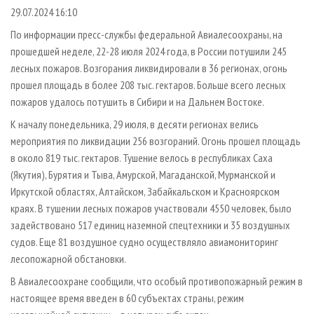
СУШКА ДРЕВЕСИНЫ
ПЕРСОНЫ
КОНТАКТЫ
РЕКЛАМА
29.07.2024 16:10
ПРОИЗВОДСТВО ДРЕВЕСНЫХ ПЛИТ
МОБИЛЬНЫЕ ВЫСТАВКИ
По информации пресс-службы федеральной Авиалесоохраны, на
РЕКЛАМА НА САЙТЕ
прошедшей неделе, 22-28 июля 2024 года, в России потушили 245
ДЕРЕВЯННОЕ ДОМОСТРОЕНИЕ
ОФИЦИАЛЬНЫЕ ДЕЛЕГАЦИИ
лесных пожаров. Возгорания ликвидировали в 36 регионах, огонь
ПРОИЗВОДСТВО МЕБЕЛИ
ПРИОРИТЕТНЫЕ ИНВЕСТПРОЕКТЫ
прошел площадь в более 208 тыс. гектаров. Больше всего лесных
БИОЭНЕРГЕТИКА
пожаров удалось потушить в Сибири и на Дальнем Востоке.
RUSSIAN FORESTRY REVIEW
К началу понедельника, 29 июля, в десяти регионах велись
ЦБП
ГАЗЕТА ЛЕСПРОМФОРУМ
мероприятия по ликвидации 256 возгораний. Огонь прошел площадь
ИНСТРУМЕНТ И МАТЕРИАЛЫ
БИБЛИОТЕКА СПЕЦИАЛИСТА
в около 819 тыс. гектаров. Тушение велось в республиках Саха
(Якутия), Бурятия и Тыва, Амурской, Магаданской, Мурманской и
Иркутской областях, Алтайском, Забайкальском и Красноярском
краях. В тушении лесных пожаров участвовали 4550 человек, было
задействовано 517 единиц наземной спецтехники и 35 воздушных
судов. Еще 81 воздушное судно осуществляло авиамониторинг
лесопожарной обстановки.
В Авиалесоохране сообщили, что особый противопожарный режим в
настоящее время введен в 60 субъектах страны, режим