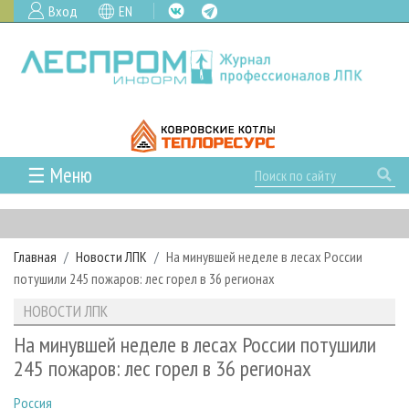
Вход
EN
☰ Меню
ГЛАВНАЯ
РУБРИКИ И ТЕМЫ
Главная
Новости ЛПК
На минувшей неделе в лесах России
РУБРИКИ ЖУРНАЛА
НОВОСТИ
потушили 245 пожаров: лес горел в 36 регионах
ЛЕСНОЕ ХОЗЯЙСТВО
КАЛЕНДАРЬ СОБЫТИЙ
ПРОЕКТЫ ЛПИ
НОВОСТИ ЛПК
ЛЕСОЗАГОТОВКА
НОВОСТИ ЛПК
АНАЛИТИКА
АРХИВ
На минувшей неделе в лесах России потушили
ЛЕСОПИЛЕНИЕ
НОВОСТИ ЖУРНАЛА
ПРЕДПРИЯТИЯ ЛПК
АРХИВ ЖУРНАЛОВ
245 пожаров: лес горел в 36 регионах
О ЖУРНАЛЕ
ДЕРЕВООБРАБОТКА
НОВОСТИ КОМПАНИЙ
ЛЕСНЫЕ РЕГИОНЫ РОССИИ
СТАТЬИ
ПОДПИСКА
РЕКЛАМОДАТЕЛЯМ
Россия