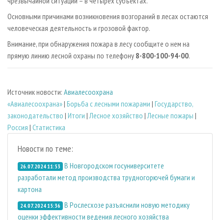
чрезвычайной ситуации – в четырех субъектах.
Основными причинами возникновения возгораний в лесах остаются
человеческая деятельность и грозовой фактор.
Внимание, при обнаружения пожара в лесу сообщите о нем на
прямую линию лесной охраны по телефону
8-800-100-94-00
.
Источник новости:
Авиалесоохрана
«Авиалесоохрана»
|
Борьба с лесными пожарами
|
Государство,
законодательство
|
Итоги
|
Лесное хозяйство
|
Лесные пожары
|
Россия
|
Статистика
Новости по теме:
В Новгородском госуниверситете
26.07.2024 11:53
разработали метод производства трудногорючей бумаги и
картона
В Рослесхозе разъяснили новую методику
24.07.2024 15:36
оценки эффективности ведения лесного хозяйства