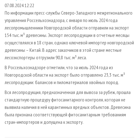
СУШКА ДРЕВЕСИНЫ
ПЕРСОНЫ
КОНТАКТЫ
РЕКЛАМА
07.08.2024 12:22
По информации пресс-службы Северо-Западного межрегионального
ПРОИЗВОДСТВО ДРЕВЕСНЫХ ПЛИТ
МОБИЛЬНЫЕ ВЫСТАВКИ
РЕКЛАМА НА САЙТЕ
управления Россельхознадзора, с января по июль 2024 года
ДЕРЕВЯННОЕ ДОМОСТРОЕНИЕ
ОФИЦИАЛЬНЫЕ ДЕЛЕГАЦИИ
лесопромышленники Новгородской области отправили на экспорт
ПРОИЗВОДСТВО МЕБЕЛИ
154 тыс. м³ древесины. Экспорт лесопродукции в отчетные месяцы
ПРИОРИТЕТНЫЕ ИНВЕСТПРОЕКТЫ
осуществлялся в 18 стран, однако ключевой импортер новгородской
БИОЭНЕРГЕТИКА
RUSSIAN FORESTRY REVIEW
древесины – Китай. В адрес заказчиков в этой стране местные
ЦБП
ГАЗЕТА ЛЕСПРОМФОРУМ
лесоэкспортеры отгрузили 90,8 тыс. м³ леса.
ИНСТРУМЕНТ И МАТЕРИАЛЫ
БИБЛИОТЕКА СПЕЦИАЛИСТА
В Россельхознадзоре отметили, что за июль 2024 года из
Новгородской области на экспорт было отправлено 23,3 тыс. м³
лесопродукции: балансов и пиломатериалов хвойных пород.
Вся лесопродукция, предназначенная для вывоза за рубеж, прошла
стандартную процедуру фитосанитарного контроля, которая не
выявила наличия в ней карантинных вредных объектов. Древесина
была признана соответствующей фитосанитарным требованиям
стран-импортеров и допущена к экспорту.