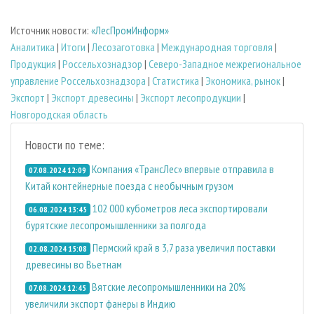
Источник новости:
«ЛесПромИнформ»
Аналитика
|
Итоги
|
Лесозаготовка
|
Международная торговля
|
Продукция
|
Россельхознадзор
|
Северо-Западное межрегиональное
управление Россельхознадзора
|
Статистика
|
Экономика, рынок
|
Экспорт
|
Экспорт древесины
|
Экспорт лесопродукции
|
Новгородская область
Новости по теме:
Компания «ТрансЛес» впервые отправила в
07.08.2024 12:09
Китай контейнерные поезда с необычным грузом
102 000 кубометров леса экспортировали
06.08.2024 13:45
бурятские лесопромышленники за полгода
Пермский край в 3,7 раза увеличил поставки
02.08.2024 15:08
древесины во Вьетнам
Вятские лесопромышленники на 20%
07.08.2024 12:45
увеличили экспорт фанеры в Индию