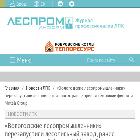
Вход
EN
☰ Меню
ГЛАВНАЯ
РУБРИКИ И ТЕМЫ
Главная
Новости ЛПК
«Вологодские лесопромышленники»
РУБРИКИ ЖУРНАЛА
НОВОСТИ
перезапустили лесопильный завод, ранее принадлежавший финской
ЛЕСНОЕ ХОЗЯЙСТВО
КАЛЕНДАРЬ СОБЫТИЙ
Metsä Group
ПРОЕКТЫ ЛПИ
ЛЕСОЗАГОТОВКА
НОВОСТИ ЛПК
АНАЛИТИКА
НОВОСТИ ЛПК
АРХИВ
ЛЕСОПИЛЕНИЕ
НОВОСТИ ЖУРНАЛА
ПРЕДПРИЯТИЯ ЛПК
АРХИВ ЖУРНАЛОВ
«Вологодские лесопромышленники»
О ЖУРНАЛЕ
перезапустили лесопильный завод, ранее
ДЕРЕВООБРАБОТКА
НОВОСТИ КОМПАНИЙ
ЛЕСНЫЕ РЕГИОНЫ РОССИИ
СТАТЬИ
ПОДПИСКА
РЕКЛАМОДАТЕЛЯМ