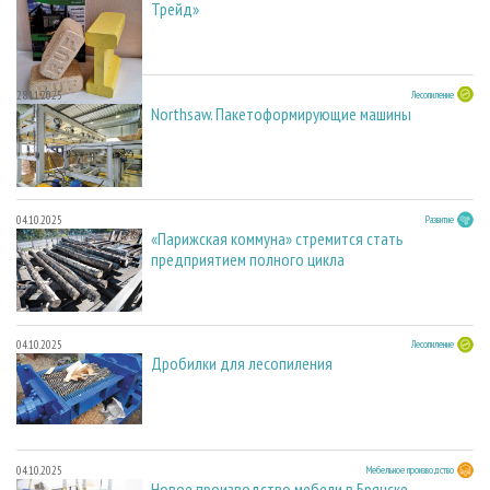
Трейд»
28.11.2025
Лесопиление
Northsaw. Пакетоформирующие машины
04.10.2025
Развитие
«Парижская коммуна» стремится стать
предприятием полного цикла
04.10.2025
Лесопиление
Дробилки для лесопиления
04.10.2025
Мебельное производство
Новое производство мебели в Брянске