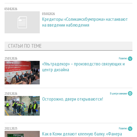
03.08.2026
03.08.2026
Кредиторы «Соликамскбумпрома» настаивают
на введении наблюдения
СТАТЬИ ПО ТЕМЕ
23.03.2026
Развитие
«Ультрадекор» – производство связующих и
центр дизайна
23.03.2026
В центре внимания
Осторожно, двери открываются!
28.11.2025
Развитие
Как в Коми делают клееную балку. «Фанера