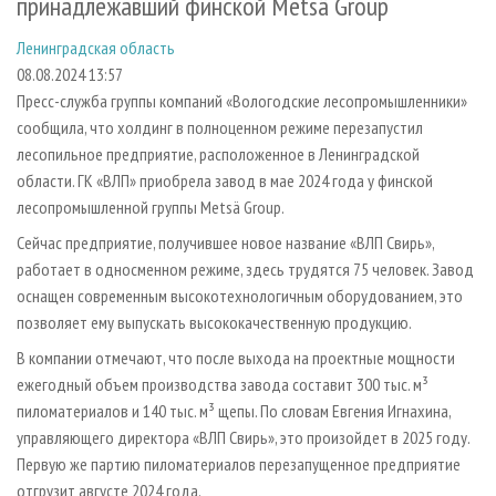
принадлежавший финской Metsä Group
СУШКА ДРЕВЕСИНЫ
ПЕРСОНЫ
КОНТАКТЫ
РЕКЛАМА
Ленинградская область
ПРОИЗВОДСТВО ДРЕВЕСНЫХ ПЛИТ
МОБИЛЬНЫЕ ВЫСТАВКИ
РЕКЛАМА НА САЙТЕ
08.08.2024 13:57
ДЕРЕВЯННОЕ ДОМОСТРОЕНИЕ
ОФИЦИАЛЬНЫЕ ДЕЛЕГАЦИИ
Пресс-служба группы компаний «Вологодские лесопромышленники»
ПРОИЗВОДСТВО МЕБЕЛИ
ПРИОРИТЕТНЫЕ ИНВЕСТПРОЕКТЫ
сообщила, что холдинг в полноценном режиме перезапустил
лесопильное предприятие, расположенное в Ленинградской
БИОЭНЕРГЕТИКА
RUSSIAN FORESTRY REVIEW
области. ГК «ВЛП» приобрела завод в мае 2024 года у финской
ЦБП
ГАЗЕТА ЛЕСПРОМФОРУМ
лесопромышленной группы Metsä Group.
ИНСТРУМЕНТ И МАТЕРИАЛЫ
БИБЛИОТЕКА СПЕЦИАЛИСТА
Сейчас предприятие, получившее новое название «ВЛП Свирь»,
работает в односменном режиме, здесь трудятся 75 человек. Завод
оснащен современным высокотехнологичным оборудованием, это
позволяет ему выпускать высококачественную продукцию.
В компании отмечают, что после выхода на проектные мощности
ежегодный объем производства завода составит 300 тыс. м³
пиломатериалов и 140 тыс. м³ щепы. По словам Евгения Игнахина,
управляющего директора «ВЛП Свирь», это произойдет в 2025 году.
Первую же партию пиломатериалов перезапущенное предприятие
отгрузит августе 2024 года.