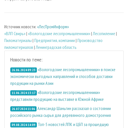
Источник новости:
«ЛесПромИнформ»
«ВЛП Свирь»
|
«Вологодские лесопромышленники»
|
Лесопиление
|
Пиломатериалы
|
Предприятия, компании
|
Производство
пиломатериалов
|
Ленинградская область
Новости по теме:
«Вологодские лесопромышленники» в поиске
26.06.2024 09:23
экономически выгодных направлений и способов доставки
продукции на рынки Азии
«Вологодские лесопромышленники»
11.06.2024 13:17
представили продукцию на выставке в Южной Африке
Александр Шаньгин рассказал о состоянии
26.07.2024 11:06
российского рынка сырья для деревянного домостроения
Топ-5 новостей ЛПК и ЦБП за прошедшую
09.08.2024 14:09