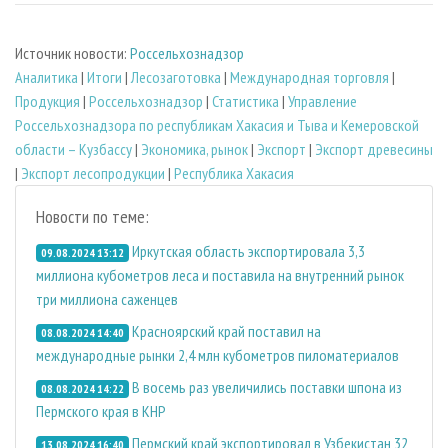
Источник новости:
Россельхознадзор
Аналитика
|
Итоги
|
Лесозаготовка
|
Международная торговля
|
Продукция
|
Россельхознадзор
|
Статистика
|
Управление
Россельхознадзора по республикам Хакасия и Тыва и Кемеровской
области – Кузбассу
|
Экономика, рынок
|
Экспорт
|
Экспорт древесины
|
Экспорт лесопродукции
|
Республика Хакасия
Новости по теме:
Иркутская область экспортировала 3,3
09.08.2024 13:12
миллиона кубометров леса и поставила на внутренний рынок
три миллиона саженцев
Красноярский край поставил на
08.08.2024 14:40
международные рынки 2,4 млн кубометров пиломатериалов
В восемь раз увеличились поставки шпона из
08.08.2024 14:22
Пермского края в КНР
Пермский край экспортировал в Узбекистан 32
13.08.2024 16:40