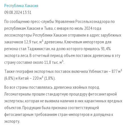
СУШКА ДРЕВЕСИНЫ
ПЕРСОНЫ
КОНТАКТЫ
РЕКЛАМА
Республика Хакасия
09.08.2024 13:51
ПРОИЗВОДСТВО ДРЕВЕСНЫХ ПЛИТ
МОБИЛЬНЫЕ ВЫСТАВКИ
РЕКЛАМА НА САЙТЕ
По сообщению пресс-службы Управления Россельхознадзора по
ДЕРЕВЯННОЕ ДОМОСТРОЕНИЕ
ОФИЦИАЛЬНЫЕ ДЕЛЕГАЦИИ
республикам Хакасия и Тыва, с января по июль 2024 года
ПРОИЗВОДСТВО МЕБЕЛИ
ПРИОРИТЕТНЫЕ ИНВЕСТПРОЕКТЫ
лесоэкспортеры Республики Хакасия отправили в адрес зарубежных
БИОЭНЕРГЕТИКА
RUSSIAN FORESTRY REVIEW
заказчиков 12,9 тыс. м³ древесины. Ключевым импортером для
региона стал Таджикистан, на долю которого пришлось 91,4%
ЦБП
ГАЗЕТА ЛЕСПРОМФОРУМ
экспорта леса. В отчетный период объем поставок древесины в эту
ИНСТРУМЕНТ И МАТЕРИАЛЫ
БИБЛИОТЕКА СПЕЦИАЛИСТА
страну составил около 11,8 тыс. м³.
Также география экспортных поставок включила Узбекистан – 877 м³
(6,8%) и Китай – 220 м³ (1,8%).
Во все страны поставлялась древесина хвойных пород.
Лесоматериалы прошли стандартную процедуру фитосанитарной
экспертизы, которая не выявила наличия в них карантинных вредных
объектов. Продукция была признана соответствующей
фитосанитарным требованиям стран-импортеров и допущена к
экспорту.