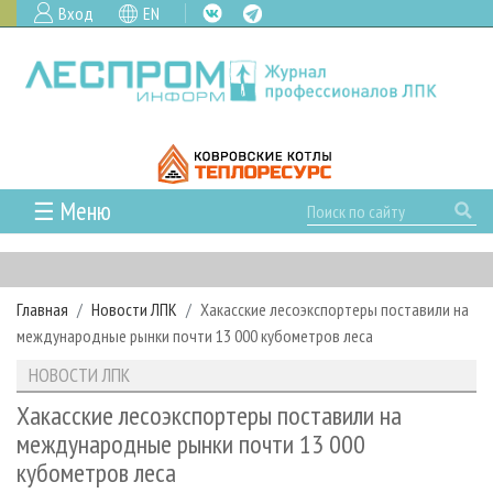
Вход
EN
☰ Меню
ГЛАВНАЯ
РУБРИКИ И ТЕМЫ
Главная
Новости ЛПК
Хакасские лесоэкспортеры поставили на
РУБРИКИ ЖУРНАЛА
НОВОСТИ
международные рынки почти 13 000 кубометров леса
ЛЕСНОЕ ХОЗЯЙСТВО
КАЛЕНДАРЬ СОБЫТИЙ
ПРОЕКТЫ ЛПИ
НОВОСТИ ЛПК
ЛЕСОЗАГОТОВКА
НОВОСТИ ЛПК
АНАЛИТИКА
АРХИВ
Хакасские лесоэкспортеры поставили на
ЛЕСОПИЛЕНИЕ
НОВОСТИ ЖУРНАЛА
ПРЕДПРИЯТИЯ ЛПК
АРХИВ ЖУРНАЛОВ
международные рынки почти 13 000
О ЖУРНАЛЕ
кубометров леса
ДЕРЕВООБРАБОТКА
НОВОСТИ КОМПАНИЙ
ЛЕСНЫЕ РЕГИОНЫ РОССИИ
СТАТЬИ
ПОДПИСКА
РЕКЛАМОДАТЕЛЯМ