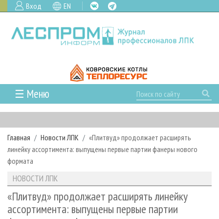
Вход
EN
☰ Меню
ГЛАВНАЯ
РУБРИКИ И ТЕМЫ
Главная
Новости ЛПК
«Плитвуд» продолжает расширять
РУБРИКИ ЖУРНАЛА
НОВОСТИ
линейку ассортимента: выпущены первые партии фанеры нового
ЛЕСНОЕ ХОЗЯЙСТВО
КАЛЕНДАРЬ СОБЫТИЙ
формата
ПРОЕКТЫ ЛПИ
ЛЕСОЗАГОТОВКА
НОВОСТИ ЛПК
АНАЛИТИКА
НОВОСТИ ЛПК
АРХИВ
ЛЕСОПИЛЕНИЕ
НОВОСТИ ЖУРНАЛА
ПРЕДПРИЯТИЯ ЛПК
АРХИВ ЖУРНАЛОВ
«Плитвуд» продолжает расширять линейку
О ЖУРНАЛЕ
ассортимента: выпущены первые партии
ДЕРЕВООБРАБОТКА
НОВОСТИ КОМПАНИЙ
ЛЕСНЫЕ РЕГИОНЫ РОССИИ
СТАТЬИ
ПОДПИСКА
РЕКЛАМОДАТЕЛЯМ