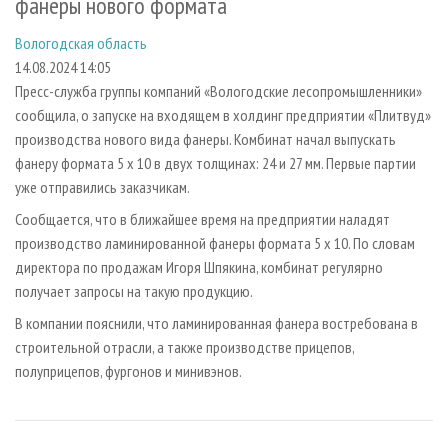
фанеры нового формата
СУШКА ДРЕВЕСИНЫ
ПЕРСОНЫ
КОНТАКТЫ
РЕКЛАМА
Вологодская область
ПРОИЗВОДСТВО ДРЕВЕСНЫХ ПЛИТ
МОБИЛЬНЫЕ ВЫСТАВКИ
РЕКЛАМА НА САЙТЕ
14.08.2024 14:05
ДЕРЕВЯННОЕ ДОМОСТРОЕНИЕ
ОФИЦИАЛЬНЫЕ ДЕЛЕГАЦИИ
Пресс-служба группы компаний «Вологодские лесопромышленники»
ПРОИЗВОДСТВО МЕБЕЛИ
ПРИОРИТЕТНЫЕ ИНВЕСТПРОЕКТЫ
сообщила, о запуске на входящем в холдинг предприятии «Плитвуд»
производства нового вида фанеры. Комбинат начал выпускать
БИОЭНЕРГЕТИКА
RUSSIAN FORESTRY REVIEW
фанеру формата 5 х 10 в двух толщинах: 24 и 27 мм. Первые партии
ЦБП
ГАЗЕТА ЛЕСПРОМФОРУМ
уже отправились заказчикам.
ИНСТРУМЕНТ И МАТЕРИАЛЫ
БИБЛИОТЕКА СПЕЦИАЛИСТА
Сообщается, что в ближайшее время на предприятии наладят
производство ламинированной фанеры формата 5 х 10. По словам
директора по продажам Игоря Шпякина, комбинат регулярно
получает запросы на такую продукцию.
В компании пояснили, что ламинированная фанера востребована в
строительной отрасли, а также производстве прицепов,
полуприцепов, фургонов и минивэнов.