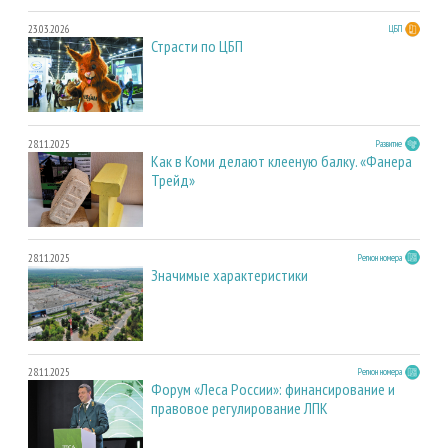
23.03.2026
ЦБП
Страсти по ЦБП
28.11.2025
Развитие
Как в Коми делают клееную балку. «Фанера
Трейд»
28.11.2025
Регион номера
Значимые характеристики
28.11.2025
Регион номера
Форум «Леса России»: финансирование и
правовое регулирование ЛПК