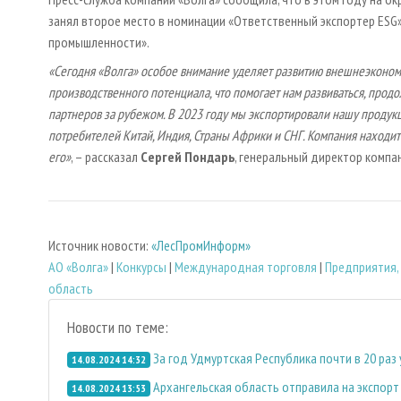
занял второе место в номинации «Ответственный экспортер ESG»
промышленности».
«Сегодня «Волга» особое внимание уделяет развитию внешнеэконом
производственного потенциала, что помогает нам развиваться, прод
партнеров за рубежом. В 2023 году мы экспортировали нашу продук
потребителей Китай, Индия, Страны Африки и СНГ. Компания находит
его»
, – рассказал
Сергей Пондарь
, генеральный директор компан
Источник новости:
«ЛесПромИнформ»
АО «Волга»
|
Конкурсы
|
Международная торговля
|
Предприятия,
область
Новости по теме:
За год Удмуртская Республика почти в 20 ра
14.08.2024 14:32
Архангельская область отправила на экспорт
14.08.2024 13:53