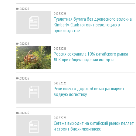
04.08.2026
04.08.2026
Туалетная бумага без древесного волокна:
Kimberly-Clark готовит революцию в
производстве
04.08.2026
04.08.2026
Россия сохранила 10% китайского рынка
ЛПК при общем падении импорта
04.08.2026
04.08.2026
Реки вместо дорог: «Свеза» расширяет
водную логистику
04.08.2026
04.08.2026
Сегежа выходит на китайский рынок пеллет
и строит биохимкомплекс