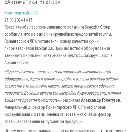
«Автоматика-Вектор»
СУШКА ДРЕВЕСИНЫ
ПЕРСОНЫ
КОНТАКТЫ
РЕКЛАМА
Красноярский край
ПРОИЗВОДСТВО ДРЕВЕСНЫХ ПЛИТ
МОБИЛЬНЫЕ ВЫСТАВКИ
РЕКЛАМА НА САЙТЕ
23.08.2024 14:15
ДЕРЕВЯННОЕ ДОМОСТРОЕНИЕ
ОФИЦИАЛЬНЫЕ ДЕЛЕГАЦИИ
Пресс-служба лесопромышленного холдинга Segezha Group
ПРОИЗВОДСТВО МЕБЕЛИ
ПРИОРИТЕТНЫЕ ИНВЕСТПРОЕКТЫ
сообщила, что на одной из крупнейших предприятий группы,
Приангарском ЛПК, установили сканер качества сухих
БИОЭНЕРГЕТИКА
RUSSIAN FORESTRY REVIEW
пиломатериалов RuScan 2.0. Производством оборудования
ЦБП
ГАЗЕТА ЛЕСПРОМФОРУМ
занимается компания «Автоматика-Вектор», базирующаяся в
Архангельске.
ИНСТРУМЕНТ И МАТЕРИАЛЫ
БИБЛИОТЕКА СПЕЦИАЛИСТА
«В данный момент производитель полностью завершил монтаж
оборудования, ведется точная настройка и отладка режимов работы
совместно с технологами нашего завода, продолжается обучение
персонала. До конца августа все настройки будут завершены, и линия
выйдет на проектную мощность»
,– рассказал
Александр Гологузов
,
генеральный директор Приангарского ЛПК. По его словам,
модернизация системы оценки качества – ключевой фактор
совершенствования выпускаемой продукции.
Объем инвестиции, направленных на релизацию проекта, в холдинге