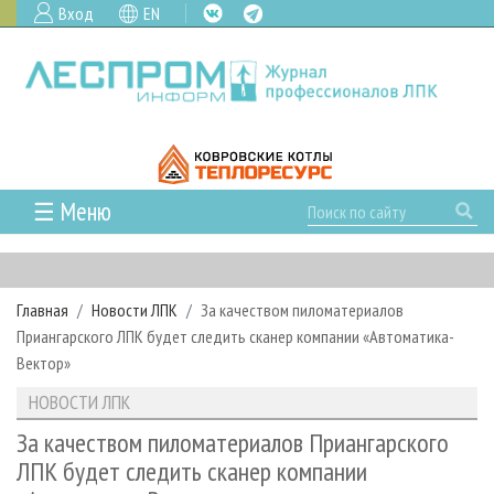
Вход
EN
☰ Меню
ГЛАВНАЯ
РУБРИКИ И ТЕМЫ
Главная
Новости ЛПК
За качеством пиломатериалов
РУБРИКИ ЖУРНАЛА
НОВОСТИ
Приангарского ЛПК будет следить сканер компании «Автоматика-
ЛЕСНОЕ ХОЗЯЙСТВО
КАЛЕНДАРЬ СОБЫТИЙ
Вектор»
ПРОЕКТЫ ЛПИ
ЛЕСОЗАГОТОВКА
НОВОСТИ ЛПК
АНАЛИТИКА
НОВОСТИ ЛПК
АРХИВ
ЛЕСОПИЛЕНИЕ
НОВОСТИ ЖУРНАЛА
ПРЕДПРИЯТИЯ ЛПК
АРХИВ ЖУРНАЛОВ
За качеством пиломатериалов Приангарского
О ЖУРНАЛЕ
ЛПК будет следить сканер компании
ДЕРЕВООБРАБОТКА
НОВОСТИ КОМПАНИЙ
ЛЕСНЫЕ РЕГИОНЫ РОССИИ
СТАТЬИ
ПОДПИСКА
РЕКЛАМОДАТЕЛЯМ