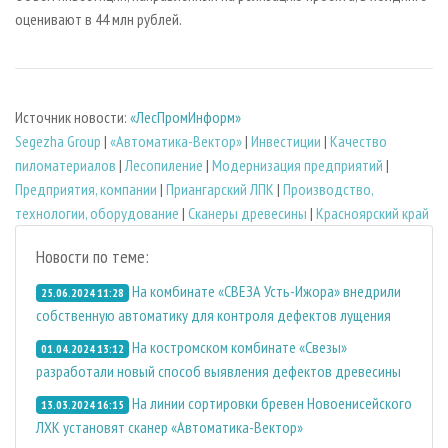
оценивают в 44 млн рублей.
Источник новости:
«ЛесПромИнформ»
Segezha Group
|
«Автоматика-Вектор»
|
Инвестиции
|
Качество
пиломатериалов
|
Лесопиление
|
Модернизация предприятий
|
Предприятия, компании
|
Приангарский ЛПК
|
Производство,
технологии, оборудование
|
Сканеры древесины
|
Красноярский край
Новости по теме:
На комбинате «СВЕЗА Усть-Ижора» внедрили
25.06.2024 11:28
собственную автоматику для контроля дефектов лущения
На костромском комбинате «Свезы»
01.04.2024 13:12
разработали новый способ выявления дефектов древесины
На линии сортировки бревен Новоенисейского
13.03.2024 16:15
ЛХК установят сканер «Автоматика-Вектор»