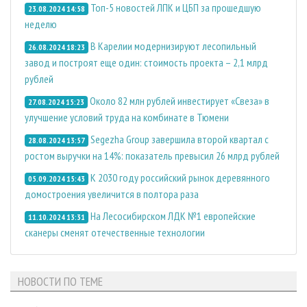
Топ-5 новостей ЛПК и ЦБП за прошедшую
23.08.2024 14:58
неделю
В Карелии модернизируют лесопильный
26.08.2024 18:23
завод и построят еще один: стоимость проекта – 2,1 млрд
рублей
Около 82 млн рублей инвестирует «Свеза» в
27.08.2024 15:23
улучшение условий труда на комбинате в Тюмени
Segezha Group завершила второй квартал с
28.08.2024 13:57
ростом выручки на 14%: показатель превысил 26 млрд рублей
К 2030 году российский рынок деревянного
05.09.2024 15:43
домостроения увеличится в полтора раза
На Лесосибирском ЛДК №1 европейские
11.10.2024 13:31
сканеры сменят отечественные технологии
НОВОСТИ ПО ТЕМЕ